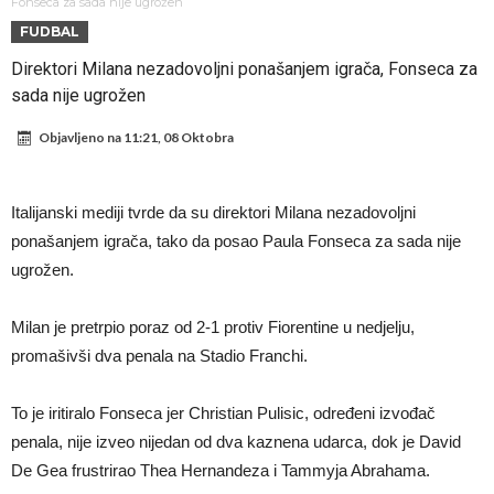
Atletika?!
Ovo se Novaku nikad nije dešavalo: Sinner i Alcaraz odustaju, a
Fonseca za sada nije ugrožen
FUDBAL
Zverev se odmah “raspao”
Infantino imao ljubavnicu: Isplivale skandalozne informacije, dobila je
Direktori Milana nezadovoljni ponašanjem igrača, Fonseca za
novac od UEFA
Mourinho uvodi strogu disciplinu u Real Madrid. Ovo su tri nova
sada nije ugrožen
pravila
Arsenal dovodi zvijezdu Serie A za 138 miliona eura?
Objavljeno na
11:21, 08 Oktobra
Francuski sudija optužen za porodično nasilje. Prijeti mu 18 mjeseci
zatvora
Jake Paul kreće u rušenje UFC-a
Italijanski mediji tvrde da su direktori Milana nezadovoljni
Mudrik se vratio na teren nakon više od 600 dana. Odmah ide na
ponašanjem igrača, tako da posao Paula Fonseca za sada nije
posudbu?
Real Madrid odlučio: Endrick ide u Premier ligu!
ugrožen.
Milan je pretrpio poraz od 2-1 protiv Fiorentine u nedjelju,
promašivši dva penala na Stadio Franchi.
To je iritiralo Fonseca jer Christian Pulisic, određeni izvođač
penala, nije izveo nijedan od dva kaznena udarca, dok je David
De Gea frustrirao Thea Hernandeza i Tammyja Abrahama.