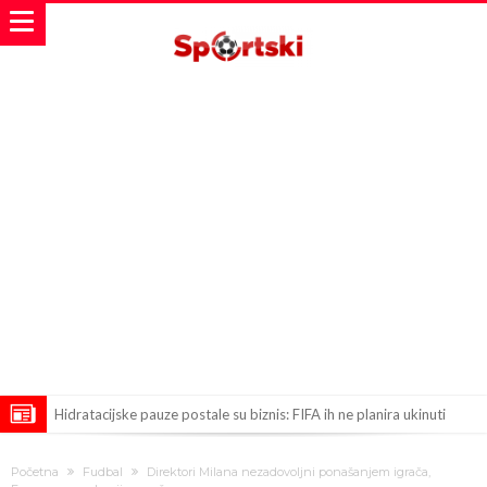
Hidratacijske pauze postale su biznis: FIFA ih ne planira ukinuti
Potpuni obračun – Barselona preotima najvažniji letnji transfer
Početna
Fudbal
Direktori Milana nezadovoljni ponašanjem igrača,