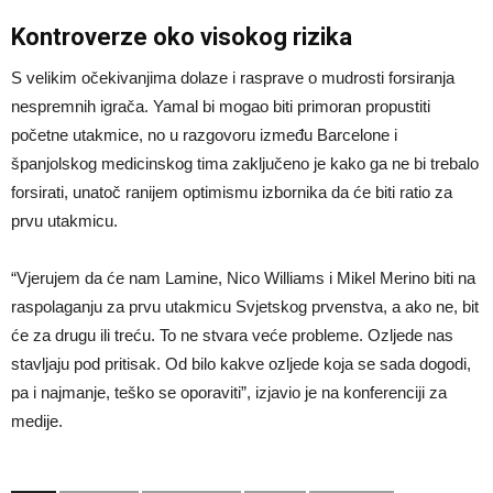
Kontroverze oko visokog rizika
S velikim očekivanjima dolaze i rasprave o mudrosti forsiranja
nespremnih igrača. Yamal bi mogao biti primoran propustiti
početne utakmice, no u razgovoru između Barcelone i
španjolskog medicinskog tima zaključeno je kako ga ne bi trebalo
forsirati, unatoč ranijem optimismu izbornika da će biti ratio za
prvu utakmicu.
“Vjerujem da će nam Lamine, Nico Williams i Mikel Merino biti na
raspolaganju za prvu utakmicu Svjetskog prvenstva, a ako ne, bit
će za drugu ili treću. To ne stvara veće probleme. Ozljede nas
stavljaju pod pritisak. Od bilo kakve ozljede koja se sada dogodi,
pa i najmanje, teško se oporaviti”, izjavio je na konferenciji za
medije.