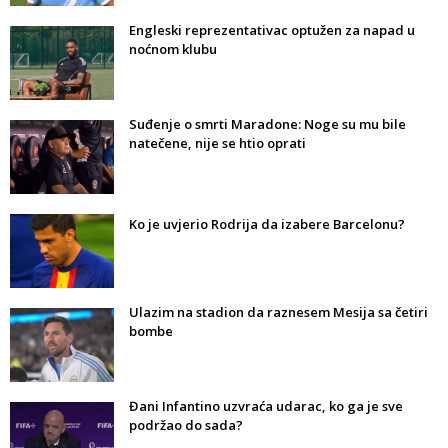
Engleski reprezentativac optužen za napad u
noćnom klubu
Suđenje o smrti Maradone: Noge su mu bile
natečene, nije se htio oprati
Ko je uvjerio Rodrija da izabere Barcelonu?
Ulazim na stadion da raznesem Mesija sa četiri
bombe
Đani Infantino uzvraća udarac, ko ga je sve
podržao do sada?