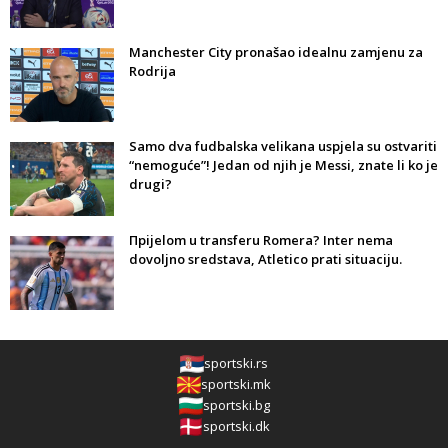
Manchester City pronašao idealnu zamjenu za
Rodrija
Samo dva fudbalska velikana uspjela su ostvariti
“nemoguće”! Jedan od njih je Messi, znate li ko je
drugi?
Прijelom u transferu Romera? Inter nema
dovoljno sredstava, Atletico prati situaciju.
sportski.rs
sportski.mk
sportski.bg
sportski.dk