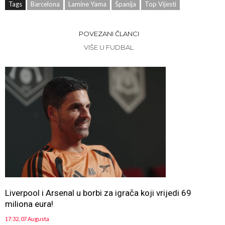
Tags
Barcelona
Lamine Yama
Španija
Top Vijesti
POVEZANI ČLANCI
VIŠE U FUDBAL
Liverpool i Arsenal u borbi za igrača koji vrijedi 69
miliona eura!
17:32, 07 Augusta