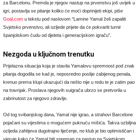
za Barcelonu. Premda je njegov nastup na prvenstvu još uvijek u
igri, postavlja se pitanje koliko će moći doprinijeti ekipi, piše
Goal.com
u tekstu pod naslovom “Lamine Yamal želi zapaliti
Svjetsko prvenstvo, ali ozljede prijete da će pokvariti turnir
španjolskom čudu od djeteta i generacijskom igraču”.
Nezgoda u ključnom trenutku
Prijelazna situacija koja je stavila Yamalovu spremnost pod znak
pitanja dogodila se kad je, neposredno poslije zabijenog penala,
krenuo prema klupi ukazujući da nešto nije u redu te je zatim pao
na travnjak. Proslava njegovih suigrača ubrzo se pretvorila u
zabrinutost za njegovo zdravlje.
Od tog svibanjskog dana, Yamal nije igrao, a strahovi Barcelone
pojačani su vijestima o mogućem puknuću mišića. Takva ozbiljna
ozljeda zahtijeva dugotrajno liječenje, no klub je bio optimističan i
vjeruje kako će Yamal biti spreman za nastup na Svjetskom