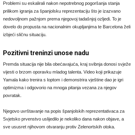
Problemi su eskalirali nakon nepotrebnog pogoršanja stanja
prilikom igranja za španjolsku reprezentaciju što je izazvano
nedovoljnom pažnjom prema njegovoj tadašnjoj ozljedi. To je
dovelo do propusta na nacionalnim okupljanjima te Barcelona želi
izbjeći sličnu situaciju.
Pozitivni treninzi unose nadu
Premda situacija nije bila obećavajuća, kraj svibnja donosi svježe
vijesti o brzom oporavku mladog talenta. Video koji prikazuje
Yamala kako trenira s loptom i demonstrira vještine dao je igri
optimizma i odgovorio na mnoga pitanja vezana za njegov
povratak.
Njegovo uvrštavanje na popis španjolskih reprezentativaca za
Svjetsko prvenstvo uslijedilo je nekoliko dana nakon objave, a
sve ususret njihovom otvaranju protiv Zelenortskih otoka.