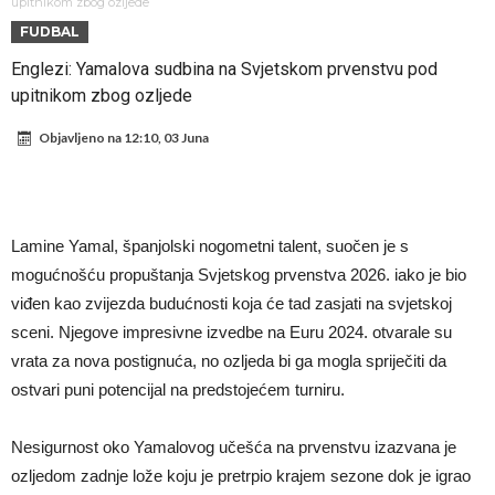
Suđenje o smrti Maradone: Noge su mu bile natečene, nije se htio
upitnikom zbog ozljede
FUDBAL
oprati
Ko je uvjerio Rodrija da izabere Barcelonu?
Englezi: Yamalova sudbina na Svjetskom prvenstvu pod
Ulazim na stadion da raznesem Mesija sa četiri bombe
upitnikom zbog ozljede
Đani Infantino uzvraća udarac, ko ga je sve podržao do sada?
Objavljeno na
12:10, 03 Juna
Manchester City pronašao idealnu zamjenu za Rodrija
Samo dva fudbalska velikana uspjela su ostvariti “nemoguće”! Jedan
od njih je Messi, znate li ko je drugi?
Прijelom u transferu Romera? Inter nema dovoljno sredstava,
Lamine Yamal, španjolski nogometni talent, suočen je s
Atletico prati situaciju.
mogućnošću propuštanja Svjetskog prvenstva 2026. iako je bio
viđen kao zvijezda budućnosti koja će tad zasjati na svjetskoj
sceni. Njegove impresivne izvedbe na Euru 2024. otvarale su
vrata za nova postignuća, no ozljeda bi ga mogla spriječiti da
ostvari puni potencijal na predstojećem turniru.
Nesigurnost oko Yamalovog učešća na prvenstvu izazvana je
ozljedom zadnje lože koju je pretrpio krajem sezone dok je igrao