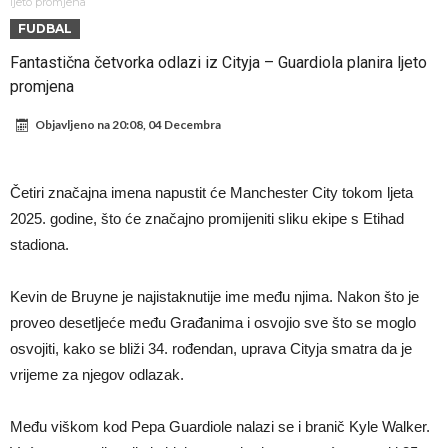
Atletico prati situaciju.
GOTOVO JE! Čelsi dovodi novog lijevog beka – transfer vrijedan 21
ljeto promjena
FUDBAL
milion eura
Atletico Madrid donosi neočekivanu odluku!
Fantastična četvorka odlazi iz Cityja – Guardiola planira ljeto
Rafael Leao dobio novu ponudu iz Turske
promjena
U Firenci poludili za Mastantounom
Objavljeno na
20:08, 04 Decembra
City prodao rezervnog golmana za 50 miliona eura
Istina konačno isplivala na površinu! Rodri ponizio Real Madrid kao
Četiri značajna imena napustit će Manchester City tokom ljeta
niko do sada, bolje je da ne dolazi u Madrid!
Pobijedio Đokovića nakon 0:2 na Rolan Garosu, sada je dao
2025. godine, što će značajno promijeniti sliku ekipe s Etihad
sramotan komentar na njegov račun
Direktor FIA o drami Formule 1: “Ne možemo da idemo toliko
stadiona.
daleko”
Kevin de Bruyne je najistaknutije ime među njima. Nakon što je
proveo desetljeće među Građanima i osvojio sve što se moglo
osvojiti, kako se bliži 34. rođendan, uprava Cityja smatra da je
vrijeme za njegov odlazak.
Među viškom kod Pepa Guardiole nalazi se i branič Kyle Walker.