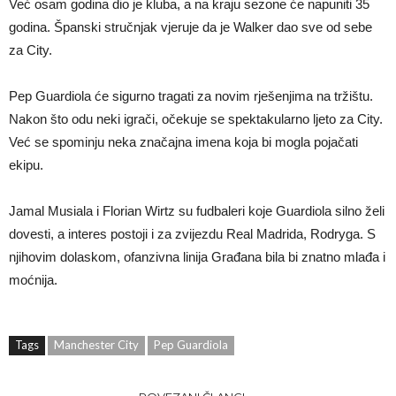
Već osam godina dio je kluba, a na kraju sezone će napuniti 35
godina. Španski stručnjak vjeruje da je Walker dao sve od sebe
za City.
Pep Guardiola će sigurno tragati za novim rješenjima na tržištu.
Nakon što odu neki igrači, očekuje se spektakularno ljeto za City.
Već se spominju neka značajna imena koja bi mogla pojačati
ekipu.
Jamal Musiala i Florian Wirtz su fudbaleri koje Guardiola silno želi
dovesti, a interes postoji i za zvijezdu Real Madrida, Rodryga. S
njihovim dolaskom, ofanzivna linija Građana bila bi znatno mlađa i
moćnija.
Tags
Manchester City
Pep Guardiola