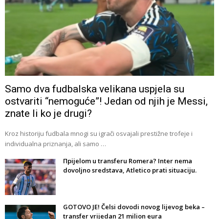
Samo dva fudbalska velikana uspjela su
ostvariti “nemoguće”! Jedan od njih je Messi,
znate li ko je drugi?
Kroz historiju fudbala mnogi su igrači osvajali prestižne trofeje i
individualna priznanja, ali samo …
Прijelom u transferu Romera? Inter nema
dovoljno sredstava, Atletico prati situaciju.
GOTOVO JE! Čelsi dovodi novog lijevog beka –
transfer vrijedan 21 milion eura