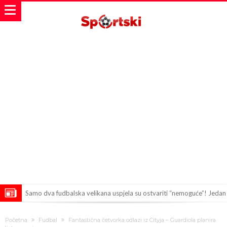
Samo dva fudbalska velikana uspjela su ostvariti “nemoguće”! Jedan
od njih je Messi, znate li ko je drugi?
Прijelom u transferu Romera? Inter nema dovoljno sredstava,
Početna
Fudbal
Fantastična četvorka odlazi iz Cityja – Guardiola planira