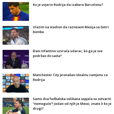
Ko je uvjerio Rodrija da izabere Barcelonu?
Ulazim na stadion da raznesem Mesija sa četiri
bombe
Đani Infantino uzvraća udarac, ko ga je sve
podržao do sada?
Manchester City pronašao idealnu zamjenu za
Rodrija
Samo dva fudbalska velikana uspjela su ostvariti
“nemoguće”! Jedan od njih je Messi, znate li ko je
drugi?