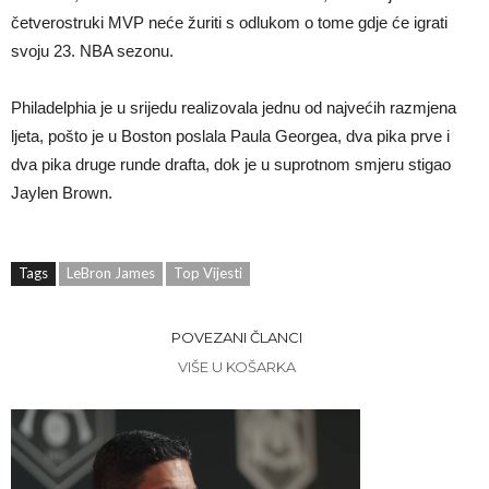
četverostruki MVP neće žuriti s odlukom o tome gdje će igrati
svoju 23. NBA sezonu.
Philadelphia je u srijedu realizovala jednu od najvećih razmjena
ljeta, pošto je u Boston poslala Paula Georgea, dva pika prve i
dva pika druge runde drafta, dok je u suprotnom smjeru stigao
Jaylen Brown.
Tags
LeBron James
Top Vijesti
POVEZANI ČLANCI
VIŠE U KOŠARKA