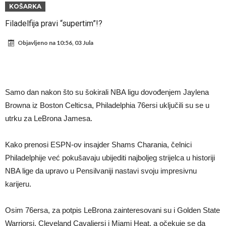
napokon poznat
Engleski reprezentativac optužen za napad u noćnom klubu
KOŠARKA
Suđenje o smrti Maradone: Noge su mu bile natečene, nije se htio
Filadelfija pravi “supertim”!?
oprati
Ko je uvjerio Rodrija da izabere Barcelonu?
Objavljeno na
10:56, 03 Jula
Ulazim na stadion da raznesem Mesija sa četiri bombe
Đani Infantino uzvraća udarac, ko ga je sve podržao do sada?
Manchester City pronašao idealnu zamjenu za Rodrija
Samo dan nakon što su šokirali NBA ligu dovođenjem Jaylena
Samo dva fudbalska velikana uspjela su ostvariti “nemoguće”! Jedan
Browna iz Boston Celticsa, Philadelphia 76ersi uključili su se u
utrku za LeBrona Jamesa.
od njih je Messi, znate li ko je drugi?
Прijelom u transferu Romera? Inter nema dovoljno sredstava,
Atletico prati situaciju.
Kako prenosi ESPN-ov insajder Shams Charania, čelnici
Philadelphije već pokušavaju ubijediti najboljeg strijelca u historiji
NBA lige da upravo u Pensilvaniji nastavi svoju impresivnu
karijeru.
Osim 76ersa, za potpis LeBrona zainteresovani su i Golden State
Warriorsi, Cleveland Cavaliersi i Miami Heat, a očekuje se da