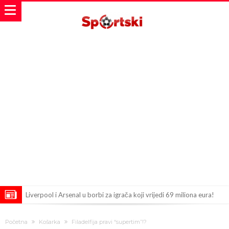
Liverpool i Arsenal u borbi za igrača koji vrijedi 69 miliona eura!
Dilema više ne postoji – Datum dolaska Rodrija u Barcelonu
Početna
Košarka
Filadelfija pravi “supertim”!?