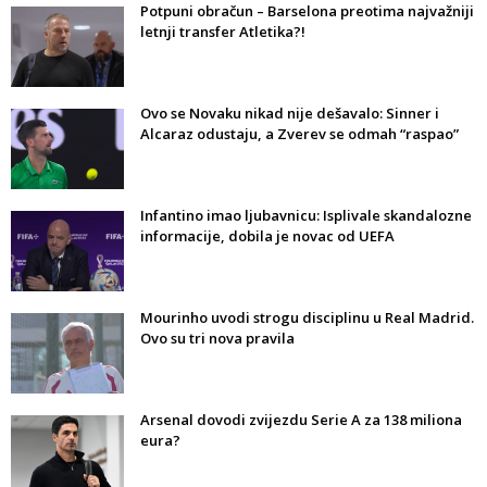
Potpuni obračun – Barselona preotima najvažniji
letnji transfer Atletika?!
Ovo se Novaku nikad nije dešavalo: Sinner i
Alcaraz odustaju, a Zverev se odmah “raspao”
Infantino imao ljubavnicu: Isplivale skandalozne
informacije, dobila je novac od UEFA
Mourinho uvodi strogu disciplinu u Real Madrid.
Ovo su tri nova pravila
Arsenal dovodi zvijezdu Serie A za 138 miliona
eura?