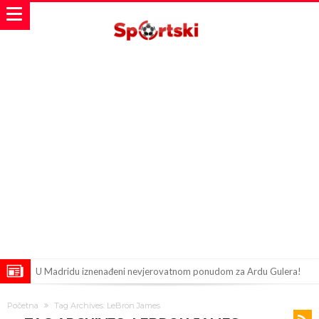
U Madridu iznenađeni nevjerovatnom ponudom za Ardu Gulera!
Španija na nogama, Barcelona i Real u strahu: “Novi Haaland” je
Početna
Tag Archives: LeBron James