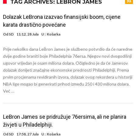
odabrao!
Marciniak objasnio zašto nije isključio Messija: Navijači i stručnjaci su
TAG ARCHIVES: LEBRON JAMES
zaprepašteni njegovim riječima
Milan smanjuje tim
Dolazak LeBrona izazvao finansijski boom, cijene
Hidratacijske pauze postale su biznis: FIFA ih ne planira ukinuti
karata drastično povećane
Potpuni obračun – Barselona preotima najvažniji letnji transfer
Od
SD
11:12, 28 Jula
U :
Košarka
Atletika?!
Ovo se Novaku nikad nije dešavalo: Sinner i Alcaraz odustaju, a
Prije nekoliko dana LeBron James je službeno potvrdio da će naredne
Zverev se odmah “raspao”
Infantino imao ljubavnicu: Isplivale skandalozne informacije, dobila je
dvije godine braniti boje Philadelphia 76ersa. Njegov novi dvogodišnji
novac od UEFA
Mourinho uvodi strogu disciplinu u Real Madrid. Ovo su tri nova
ugovor vrijedan je osam miliona dolara. Očigledno je da će Jamesov
dolazak donijeti značajne ekonomske prednosti Philadelphiji. Prema
pravila
Arsenal dovodi zvijezdu Serie A za 138 miliona eura?
prvim procjenama revidiranih izvora, dolazak ovog rekordera u historiji
NBA lige mogao bi generirati prihod između 250 i 430 miliona dolara.
Već …
LeBron James se pridružuje 76ersima, ali ne planira
živjeti u Philadelphiji.
Od
SD
17:58, 27 Jula
U :
Košarka