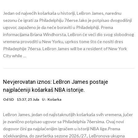
Jedan od najvećih košarkaša u historiji, LeBron James, narednu
sezonu će igrati za Philadelphiju 76erse.Iako je potpisao dvogodišnji
ugovor, zapaženo je da neće boraviti u Philadelphiji. Prema
informacijama Briana Windhorsta, LeBron će veći dio svog slobodnog
vremena provoditi u New Yorku, uprkos tome što će nositi dres
Philadephije 76ersa. LeBron James will be a resident of New York
City while …
Nevjerovatan iznos: LeBron James postaje
najplaćeniji košarkaš NBA istorije.
Od
SD
15:37, 25 Jula
U :
Košarka
LeBron James, jedan od najistaknutijih košarkaša svih vremena, jučer
je zvanično potpisao ugovor sa Philadelphia 76ersima. Ovaj novi
dogovor čini ga najplaćenijim igračem u istoriji NBA lige.Prema
očekivanjima, do završetka sezone 2026./27., LeBronova ukupna