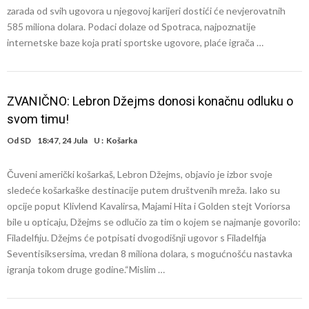
zarada od svih ugovora u njegovoj karijeri dostići će nevjerovatnih
585 miliona dolara. Podaci dolaze od Spotraca, najpoznatije
internetske baze koja prati sportske ugovore, plaće igrača …
ZVANIČNO: Lebron Džejms donosi konačnu odluku o
svom timu!
Od
SD
18:47, 24 Jula
U :
Košarka
Čuveni američki košarkaš, Lebron Džejms, objavio je izbor svoje
sledeće košarkaške destinacije putem društvenih mreža. Iako su
opcije poput Klivlend Kavalirsa, Majami Hita i Golden stejt Voriorsa
bile u opticaju, Džejms se odlučio za tim o kojem se najmanje govorilo:
Filadelfiju. Džejms će potpisati dvogodišnji ugovor s Filadelfija
Seventisiksersima, vredan 8 miliona dolara, s mogućnošću nastavka
igranja tokom druge godine.“Mislim …