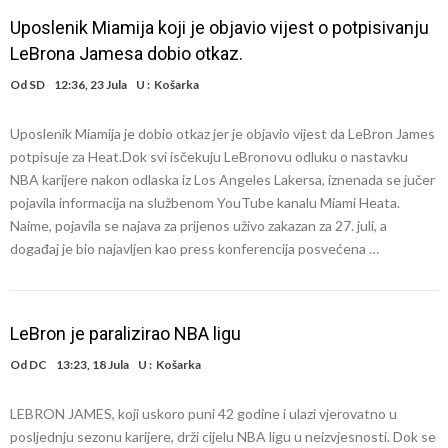
Uposlenik Miamija koji je objavio vijest o potpisivanju
LeBrona Jamesa dobio otkaz.
Od
SD
12:36, 23 Jula
U :
Košarka
Uposlenik Miamija je dobio otkaz jer je objavio vijest da LeBron James
potpisuje za Heat.Dok svi isčekuju LeBronovu odluku o nastavku
NBA karijere nakon odlaska iz Los Angeles Lakersa, iznenada se jučer
pojavila informacija na službenom YouTube kanalu Miami Heata.
Naime, pojavila se najava za prijenos uživo zakazan za 27. juli, a
događaj je bio najavljen kao press konferencija posvećena …
LeBron je paralizirao NBA ligu
Od
DC
13:23, 18 Jula
U :
Košarka
LEBRON JAMES, koji uskoro puni 42 godine i ulazi vjerovatno u
posljednju sezonu karijere, drži cijelu NBA ligu u neizvjesnosti. Dok se