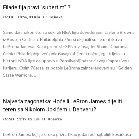
Filadelfija pravi “supertim”!?
Od
DC
10:56, 03 Jula
U :
Košarka
Samo dan nakon što su šokirali NBA ligu dovođenjem Jaylena Browna
iz Boston Celticsa, Philadelphia 76ersi uključili su se u utrku za
LeBrona Jamesa. Kako prenosi ESPN-ov insajder Shams Charania,
čelnici Philadelphije već pokušavaju ubijediti najboljeg strijelca u
historiji NBA lige da upravo u Pensilvaniji nastavi svoju impresivnu
karijeru. Osim 76ersa, za potpis LeBrona zainteresovani su i Golden
State Warriorsi, …
Najveća zagonetka: Hoće li LeBron James dijeliti
teren sa Nikolom Jokićem u Denveru?
Od
SD
11:19, 02 Jula
U :
Košarka
LeBron James, koji je široko priznat kao jedan od najboljih košarkaša