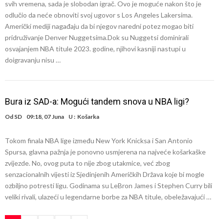
svih vremena, sada je slobodan igrač. Ovo je moguće nakon što je
odlučio da neće obnoviti svoj ugovor s Los Angeles Lakersima.
Američki mediji nagađaju da bi njegov naredni potez mogao biti
pridruživanje Denver Nuggetsima.Dok su Nuggetsi dominirali
osvajanjem NBA titule 2023. godine, njihovi kasniji nastupi u
doigravanju nisu …
Bura iz SAD-a: Mogući tandem snova u NBA ligi?
Od
SD
09:18, 07 Juna
U :
Košarka
Tokom finala NBA lige između New York Knicksa i San Antonio
Spursa, glavna pažnja je ponovno usmjerena na najveće košarkaške
zvijezde. No, ovog puta to nije zbog utakmice, već zbog
senzacionalnih vijesti iz Sjedinjenih Američkih Država koje bi mogle
ozbiljno potresti ligu. Godinama su LeBron James i Stephen Curry bili
veliki rivali, ulazeći u legendarne borbe za NBA titule, obeležavajući …