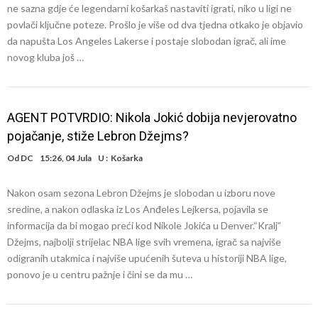
ne sazna gdje će legendarni košarkaš nastaviti igrati, niko u ligi ne
povlači ključne poteze. Prošlo je više od dva tjedna otkako je objavio
da napušta Los Angeles Lakerse i postaje slobodan igrač, ali ime
novog kluba još …
AGENT POTVRDIO: Nikola Jokić dobija nevjerovatno
pojačanje, stiže Lebron Džejms?
Od
DC
15:26, 04 Jula
U :
Košarka
Nakon osam sezona Lebron Džejms je slobodan u izboru nove
sredine, a nakon odlaska iz Los Anđeles Lejkersa, pojavila se
informacija da bi mogao preći kod Nikole Jokića u Denver.“Kralj”
Džejms, najbolji strijelac NBA lige svih vremena, igrač sa najviše
odigranih utakmica i najviše upućenih šuteva u historiji NBA lige,
ponovo je u centru pažnje i čini se da mu …