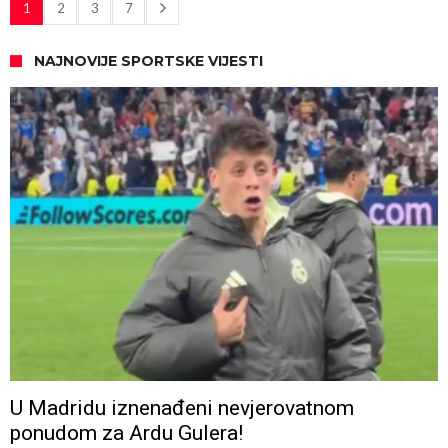
1
2
3
7
NAJNOVIJE SPORTSKE VIJESTI
U Madridu iznenađeni nevjerovatnom
ponudom za Ardu Gulera!