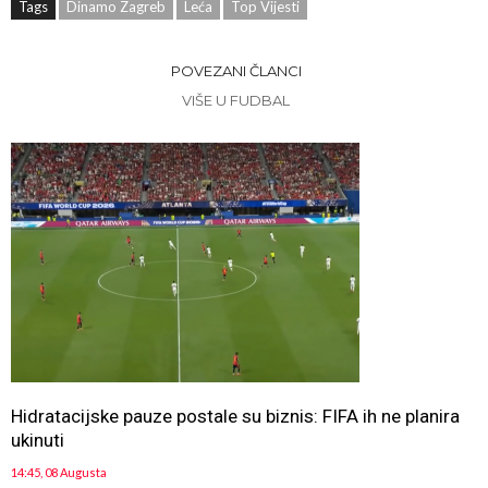
Tags
Dinamo Zagreb
Leća
Top Vijesti
POVEZANI ČLANCI
VIŠE U FUDBAL
Hidratacijske pauze postale su biznis: FIFA ih ne planira
ukinuti
14:45, 08 Augusta