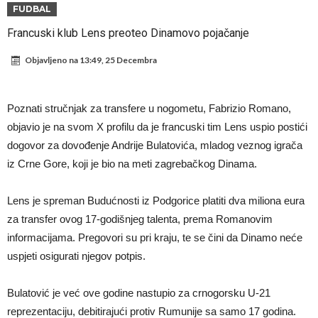
Atletika?!
Ovo se Novaku nikad nije dešavalo: Sinner i Alcaraz odustaju, a
FUDBAL
Zverev se odmah “raspao”
Infantino imao ljubavnicu: Isplivale skandalozne informacije, dobila je
Francuski klub Lens preoteo Dinamovo pojačanje
novac od UEFA
Mourinho uvodi strogu disciplinu u Real Madrid. Ovo su tri nova
Objavljeno na
13:49, 25 Decembra
pravila
Arsenal dovodi zvijezdu Serie A za 138 miliona eura?
Francuski sudija optužen za porodično nasilje. Prijeti mu 18 mjeseci
Poznati stručnjak za transfere u nogometu, Fabrizio Romano,
zatvora
Jake Paul kreće u rušenje UFC-a
objavio je na svom X profilu da je francuski tim Lens uspio postići
dogovor za dovođenje Andrije Bulatovića, mladog veznog igrača
Mudrik se vratio na teren nakon više od 600 dana. Odmah ide na
iz Crne Gore, koji je bio na meti zagrebačkog Dinama.
posudbu?
Real Madrid odlučio: Endrick ide u Premier ligu!
Lens je spreman Budućnosti iz Podgorice platiti dva miliona eura
za transfer ovog 17-godišnjeg talenta, prema Romanovim
informacijama. Pregovori su pri kraju, te se čini da Dinamo neće
uspjeti osigurati njegov potpis.
Bulatović je već ove godine nastupio za crnogorsku U-21
reprezentaciju, debitirajući protiv Rumunije sa samo 17 godina.