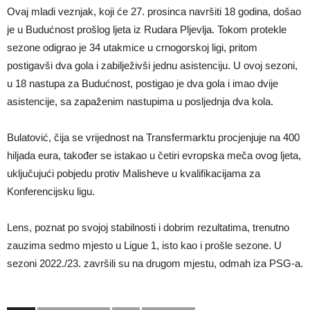
Ovaj mladi veznjak, koji će 27. prosinca navršiti 18 godina, došao
je u Budućnost prošlog ljeta iz Rudara Pljevlja. Tokom protekle
sezone odigrao je 34 utakmice u crnogorskoj ligi, pritom
postigavši dva gola i zabilježivši jednu asistenciju. U ovoj sezoni,
u 18 nastupa za Budućnost, postigao je dva gola i imao dvije
asistencije, sa zapaženim nastupima u posljednja dva kola.
Bulatović, čija se vrijednost na Transfermarktu procjenjuje na 400
hiljada eura, također se istakao u četiri evropska meča ovog ljeta,
uključujući pobjedu protiv Malisheve u kvalifikacijama za
Konferencijsku ligu.
Lens, poznat po svojoj stabilnosti i dobrim rezultatima, trenutno
zauzima sedmo mjesto u Ligue 1, isto kao i prošle sezone. U
sezoni 2022./23. završili su na drugom mjestu, odmah iza PSG-a.