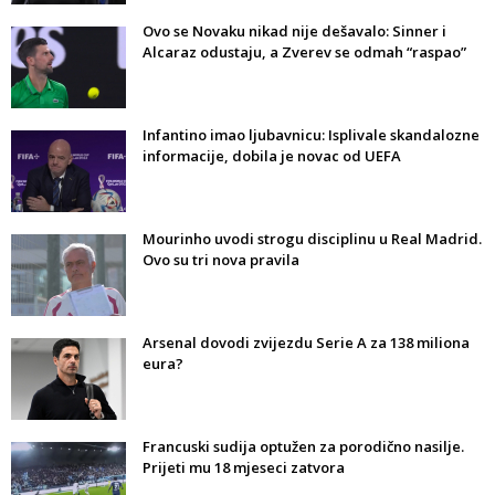
Ovo se Novaku nikad nije dešavalo: Sinner i
Alcaraz odustaju, a Zverev se odmah “raspao”
Infantino imao ljubavnicu: Isplivale skandalozne
informacije, dobila je novac od UEFA
Mourinho uvodi strogu disciplinu u Real Madrid.
Ovo su tri nova pravila
Arsenal dovodi zvijezdu Serie A za 138 miliona
eura?
Francuski sudija optužen za porodično nasilje.
Prijeti mu 18 mjeseci zatvora