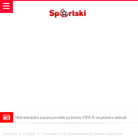
Hidratacijske pauze postale su biznis: FIFA ih ne planira ukinuti
Potpuni obračun – Barselona preotima najvažniji letnji transfer
Početna
Fudbal
Francuski klub Lens preoteo Dinamovo pojačanje