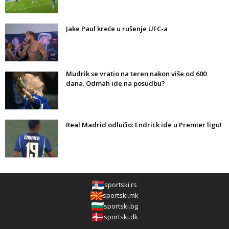
Jake Paul kreće u rušenje UFC-a
Mudrik se vratio na teren nakon više od 600
dana. Odmah ide na posudbu?
Real Madrid odlučio: Endrick ide u Premier ligu!
sportski.rs
sportski.mk
sportski.bg
sportski.dk