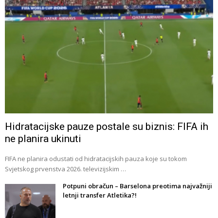
Hidratacijske pauze postale su biznis: FIFA ih
ne planira ukinuti
FIFA ne planira odustati od hidratacijskih pauza koje su tokom
Svjetskog prvenstva 2026. televizijskim …
Potpuni obračun – Barselona preotima najvažniji
letnji transfer Atletika?!