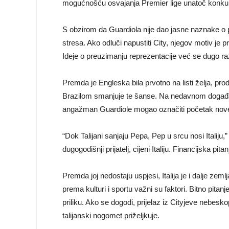
mogućnošću osvajanja Premier lige unatoč konkur
S obzirom da Guardiola nije dao jasne naznake o 
stresa. Ako odluči napustiti City, njegov motiv j
Ideje o preuzimanju reprezentacije već se dugo razvi
Premda je Engleska bila prvotno na listi želja, p
Brazilom smanjuje te šanse. Na nedavnom događa
angažman Guardiole mogao označiti početak nove 
“Dok Talijani sanjaju Pepa, Pep u srcu nosi Italiju
dugogodišnji prijatelj, cijeni Italiju. Financijska p
Premda joj nedostaju uspjesi, Italija je i dalje zeml
prema kulturi i sportu važni su faktori. Bitno pitanj
priliku. Ako se dogodi, prijelaz iz Cityjeve nebesk
talijanski nogomet priželjkuje.