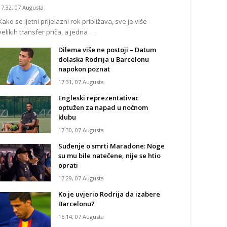
17:32, 07 Augusta
Kako se ljetni prijelazni rok približava, sve je više
velikih transfer priča, a jedna …
Dilema više ne postoji – Datum
dolaska Rodrija u Barcelonu
napokon poznat
17:31, 07 Augusta
Engleski reprezentativac
optužen za napad u noćnom
klubu
17:30, 07 Augusta
Suđenje o smrti Maradone: Noge
su mu bile natečene, nije se htio
oprati
17:29, 07 Augusta
Ko je uvjerio Rodrija da izabere
Barcelonu?
15:14, 07 Augusta