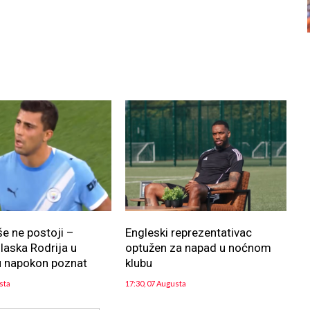
še ne postoji –
Engleski reprezentativac
aska Rodrija u
optužen za napad u noćnom
u napokon poznat
klubu
sta
17:30, 07 Augusta