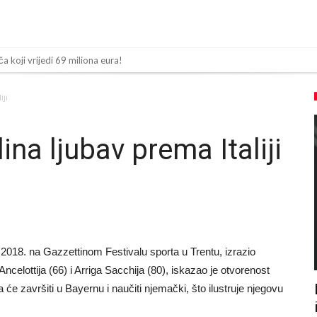
ča koji vrijedi 69 miliona eura!
olaska Rodrija u Barcelonu napokon poznat
iji
n za napad u noćnom klubu
 mu bile natečene, nije se htio oprati
ina ljubav prema Italiji
Barcelonu?
sija sa četiri bombe
 ga je sve podržao do sada?
 zamjenu za Rodrija
 2018. na Gazzettinom Festivalu sporta u Trentu, izrazio
a su ostvariti “nemoguće”! Jedan od njih je Messi, znate li ko je drugi?
celottija (66) i Arriga Sacchija (80), iskazao je otvorenost
 nema dovoljno sredstava, Atletico prati situaciju.
će završiti u Bayernu i naučiti njemački, što ilustruje njegovu