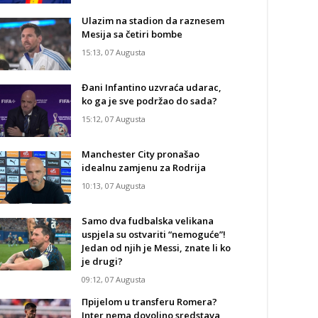
Ulazim na stadion da raznesem
Mesija sa četiri bombe
15:13, 07 Augusta
Đani Infantino uzvraća udarac,
ko ga je sve podržao do sada?
15:12, 07 Augusta
Manchester City pronašao
idealnu zamjenu za Rodrija
10:13, 07 Augusta
Samo dva fudbalska velikana
uspjela su ostvariti “nemoguće”!
Jedan od njih je Messi, znate li ko
je drugi?
09:12, 07 Augusta
Прijelom u transferu Romera?
Inter nema dovoljno sredstava,