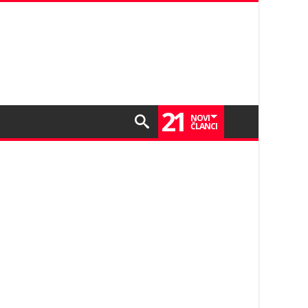
21
NOVI
ČLANCI