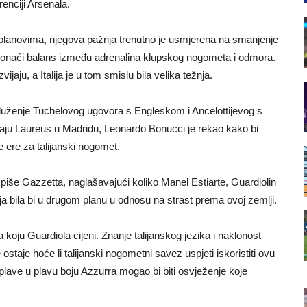
enciji Arsenala.
planovima, njegova pažnja trenutno je usmjerena na smanjenje
e pronaći balans između adrenalina klupskog nogometa i odmora.
jaju, a Italija je u tom smislu bila velika težnja.
roduženje Tuchelovog ugovora s Engleskom i Ancelottijevog s
ju Laureus u Madridu, Leonardo Bonucci je rekao kako bi
ere za talijanski nogomet.
,” piše Gazzetta, naglašavajući koliko Manel Estiarte, Guardiolin
itanja bila bi u drugom planu u odnosu na strast prema ovoj zemlji.
ja koju Guardiola cijeni. Znanje talijanskog jezika i naklonost
e ostaje hoće li talijanski nogometni savez uspjeti iskoristiti ovu
oplave u plavu boju Azzurra mogao bi biti osvježenje koje