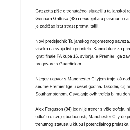
Gazzetta piše o trenutačnoj situaciji u talijanskoj 
Gennara Gattusa (48) i neuspjeha u plasmanu na 
je zadržao istu strast prema Italiji.
Novi predsjednik Talijanskog nogometnog saveza, čij
visoko na svoju listu prioriteta. Kandidature za pr
igrati finale FA kupa 16. svibnja, a Premier liga z
pregovore s Guardiolom.
Njegov ugovor s Manchester Cityjem traje još god
sedme Premier lige u deset godina. Također, cilj m
Southamptonom. Osvajanje ovih trofeja bi mu donije
Alex Ferguson (84) jedini je trener s više trofeja, n
odlučio o svojoj budućnosti, Manchester City će 
trenutnog statusa u klubu i potencijalnog prelask