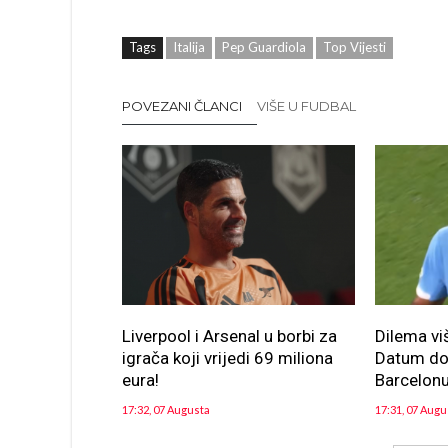
Tags
Italija
Pep Guardiola
Top Vijesti
POVEZANI ČLANCI
VIŠE U FUDBAL
Liverpool i Arsenal u borbi za
Dilema vi
igrača koji vrijedi 69 miliona
Datum dol
eura!
Barcelon
17:32, 07 Augusta
17:31, 07 Augu