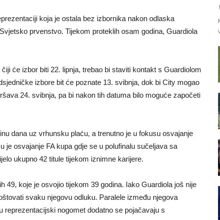
reprezentaciji koja je ostala bez izbornika nakon odlaska
Svjetsko prvenstvo. Tijekom proteklih osam godina, Guardiola
i će izbor biti 22. lipnja, trebao bi staviti kontakt s Guardiolom
edsjedničke izbore bit će poznate 13. svibnja, dok bi City mogao
avršava 24. svibnja, pa bi nakon tih datuma bilo moguće započeti
inu dana uz vrhunsku plaću, a trenutno je u fokusu osvajanje
u je osvajanje FA kupa gdje se u polufinalu sučeljava sa
lo ukupno 42 titule tijekom iznimne karijere.
jih 49, koje je osvojio tijekom 39 godina. Iako Guardiola još nije
poštovati svaku njegovu odluku. Paralele između njegova
a u reprezentacijski nogomet dodatno se pojačavaju s