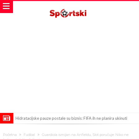
Hidratacijske pauze postale su biznis: FIFA ih ne planira ukinuti
Potpuni obračun – Barselona preotima najvažniji letnji transfer
Početna
Fudbal
Guardiola ismijan na Anfieldu, Slot poručuje: Niko ne