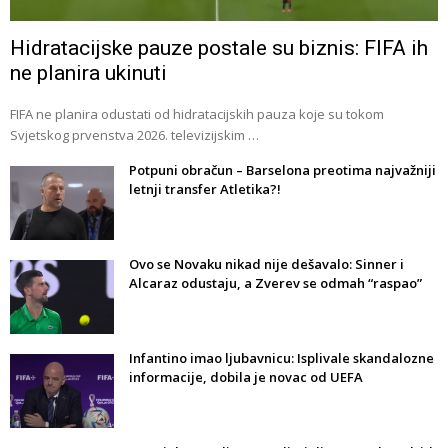
Hidratacijske pauze postale su biznis: FIFA ih
ne planira ukinuti
FIFA ne planira odustati od hidratacijskih pauza koje su tokom
Svjetskog prvenstva 2026. televizijskim …
Potpuni obračun – Barselona preotima najvažniji
letnji transfer Atletika?!
Ovo se Novaku nikad nije dešavalo: Sinner i
Alcaraz odustaju, a Zverev se odmah “raspao”
Infantino imao ljubavnicu: Isplivale skandalozne
informacije, dobila je novac od UEFA