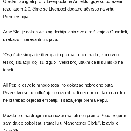
Građani su igrali protiv Liverpoola na Anfieldu, gdje su poraženi
rezultatom 2:0, čime se Liverpool dodatno učvrstio na vrhu
Premiershipa.
Arne Slot je nakon velikog derbija iznio svoje mišljenje o Guardioli,
izrekavši interesantnu izjavu.
“Osjećate simpatije ili empatiju prema trenerima koji su u vrlo
teškoj situaciji, koji su izgubili veliki broj utakmica ili su nisko na
tabeli.
Ali Pep je osvojio mnogo toga i to dokazao nebrojeno puta.
Prvenstvo se ne odlučuje u novembru ili decembru, tako da niko
ne bi trebao osjećati empatiju ili sažaljenje prema Pepu.
Možda prema drugim menadžerima, ali ne i prema Pepu. Siguran
sam da će poboljšati situaciju u Manchester Cityju”, izjavio je
Arne Slot.