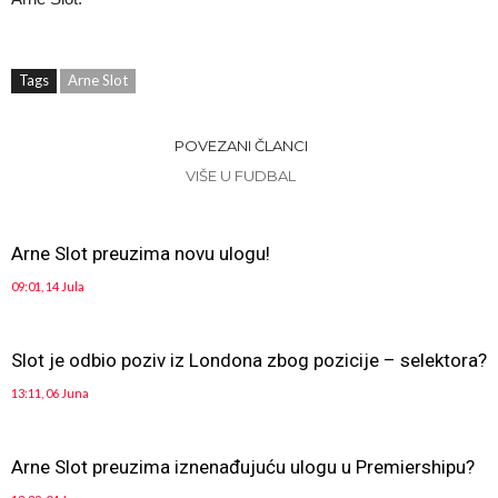
Tags
Arne Slot
POVEZANI ČLANCI
VIŠE U FUDBAL
Arne Slot preuzima novu ulogu!
09:01, 14 Jula
Slot je odbio poziv iz Londona zbog pozicije – selektora?
13:11, 06 Juna
Arne Slot preuzima iznenađujuću ulogu u Premiershipu?