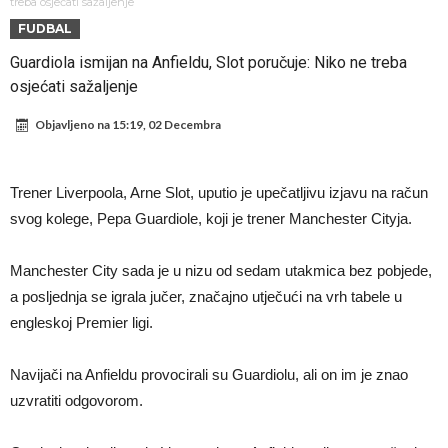
Atletika?!
Ovo se Novaku nikad nije dešavalo: Sinner i Alcaraz odustaju, a
treba osjećati sažaljenje
FUDBAL
Zverev se odmah “raspao”
Infantino imao ljubavnicu: Isplivale skandalozne informacije, dobila je
Guardiola ismijan na Anfieldu, Slot poručuje: Niko ne treba
novac od UEFA
Mourinho uvodi strogu disciplinu u Real Madrid. Ovo su tri nova
osjećati sažaljenje
pravila
Arsenal dovodi zvijezdu Serie A za 138 miliona eura?
Objavljeno na
15:19, 02 Decembra
Francuski sudija optužen za porodično nasilje. Prijeti mu 18 mjeseci
zatvora
Jake Paul kreće u rušenje UFC-a
Trener Liverpoola, Arne Slot, uputio je upečatljivu izjavu na račun
Mudrik se vratio na teren nakon više od 600 dana. Odmah ide na
svog kolege, Pepa Guardiole, koji je trener Manchester Cityja.
posudbu?
Real Madrid odlučio: Endrick ide u Premier ligu!
Manchester City sada je u nizu od sedam utakmica bez pobjede,
a posljednja se igrala jučer, značajno utječući na vrh tabele u
engleskoj Premier ligi.
Navijači na Anfieldu provocirali su Guardiolu, ali on im je znao
uzvratiti odgovorom.