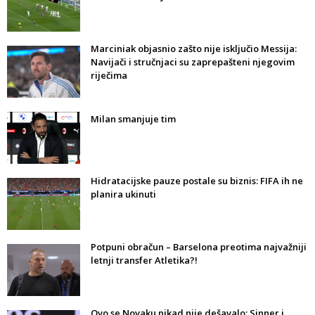
Marciniak objasnio zašto nije isključio Messija:
Navijači i stručnjaci su zaprepašteni njegovim
riječima
Milan smanjuje tim
Hidratacijske pauze postale su biznis: FIFA ih ne
planira ukinuti
Potpuni obračun – Barselona preotima najvažniji
letnji transfer Atletika?!
Ovo se Novaku nikad nije dešavalo: Sinner i