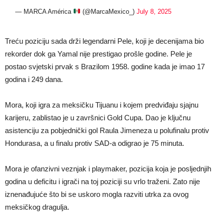
— MARCA América
(@MarcaMexico_)
July 8, 2025
Treću poziciju sada drži legendarni Pele, koji je decenijama bio
rekorder dok ga Yamal nije prestigao prošle godine. Pele je
postao svjetski prvak s Brazilom 1958. godine kada je imao 17
godina i 249 dana.
Mora, koji igra za meksičku Tijuanu i kojem predviđaju sjajnu
karijeru, zablistao je u završnici Gold Cupa. Dao je ključnu
asistenciju za pobjednički gol Raula Jimeneza u polufinalu protiv
Hondurasa, a u finalu protiv SAD-a odigrao je 75 minuta.
Mora je ofanzivni veznjak i playmaker, pozicija koja je posljednjih
godina u deficitu i igrači na toj poziciji su vrlo traženi. Zato nije
iznenađujuće što bi se uskoro mogla razviti utrka za ovog
meksičkog dragulja.