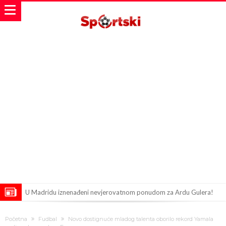
U Madridu iznenađeni nevjerovatnom ponudom za Ardu Gulera!
Španija na nogama, Barcelona i Real u strahu: “Novi Haaland” je
Početna
Fudbal
Novo dostignuće mladog talenta oborilo rekord Yamala