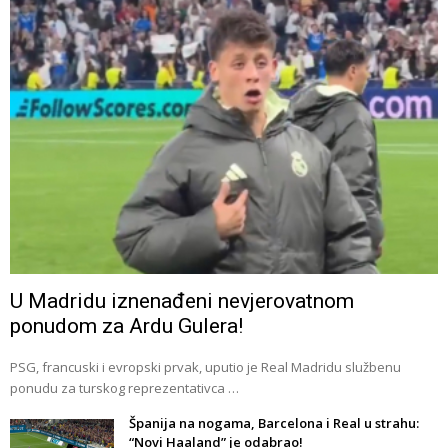
U Madridu iznenađeni nevjerovatnom
ponudom za Ardu Gulera!
PSG, francuski i evropski prvak, uputio je Real Madridu službenu
ponudu za turskog reprezentativca …
Španija na nogama, Barcelona i Real u strahu:
“Novi Haaland” je odabrao!