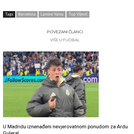
Tags
Barcelona
Lamine Yama
Top Vijesti
POVEZANI ČLANCI
VIŠE U FUDBAL
U Madridu iznenađeni nevjerovatnom ponudom za Ardu
Gulera!