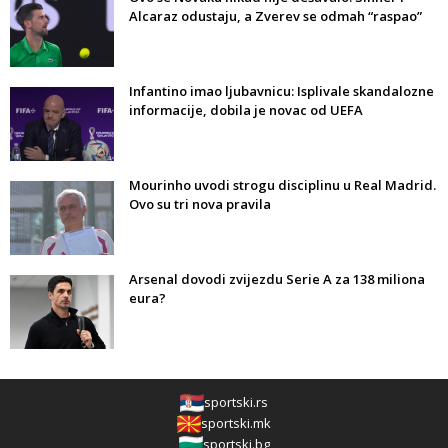
Alcaraz odustaju, a Zverev se odmah “raspao”
Infantino imao ljubavnicu: Isplivale skandalozne
informacije, dobila je novac od UEFA
Mourinho uvodi strogu disciplinu u Real Madrid.
Ovo su tri nova pravila
Arsenal dovodi zvijezdu Serie A za 138 miliona
eura?
sportski.rs
sportski.mk
sportski.bg