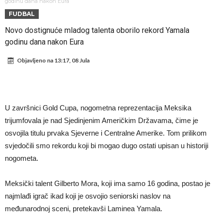
odabrao!
Marciniak objasnio zašto nije isključio Messija: Navijači i stručnjaci su
godinu dana nakon Eura
FUDBAL
zaprepašteni njegovim riječima
Milan smanjuje tim
Novo dostignuće mladog talenta oborilo rekord Yamala
Hidratacijske pauze postale su biznis: FIFA ih ne planira ukinuti
godinu dana nakon Eura
Potpuni obračun – Barselona preotima najvažniji letnji transfer
Objavljeno na
13:17, 08 Jula
Atletika?!
Ovo se Novaku nikad nije dešavalo: Sinner i Alcaraz odustaju, a
Zverev se odmah “raspao”
Infantino imao ljubavnicu: Isplivale skandalozne informacije, dobila je
novac od UEFA
Mourinho uvodi strogu disciplinu u Real Madrid. Ovo su tri nova
U završnici Gold Cupa, nogometna reprezentacija Meksika
pravila
Arsenal dovodi zvijezdu Serie A za 138 miliona eura?
trijumfovala je nad Sjedinjenim Američkim Državama, čime je
osvojila titulu prvaka Sjeverne i Centralne Amerike. Tom prilikom
svjedočili smo rekordu koji bi mogao dugo ostati upisan u historiji
nogometa.
Meksički talent Gilberto Mora, koji ima samo 16 godina, postao je
najmlađi igrač ikad koji je osvojio seniorski naslov na
međunarodnoj sceni, pretekavši Laminea Yamala.