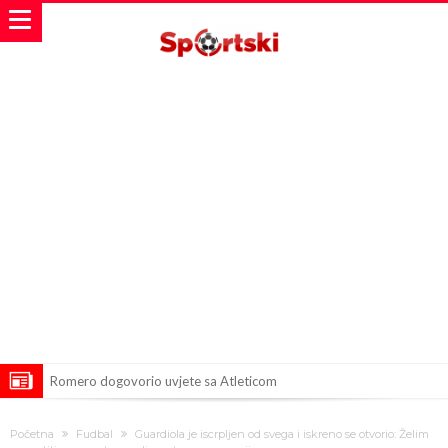
Romero dogovorio uvjete sa Atleticom
Mourinho uvodi strogu disciplinu u Real Madridu. Ovo su tri nova
Početna
Fudbal
Guardiola je iscrpljen od svega i iskreno se otvorio: Želim