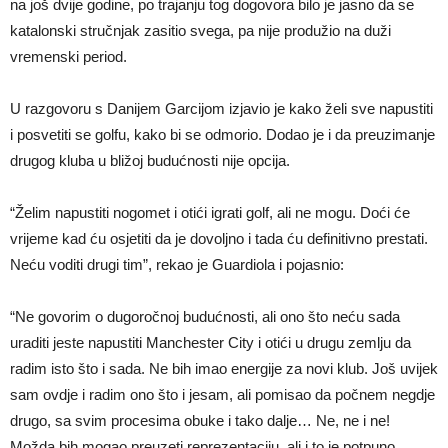
na još dvije godine, po trajanju tog dogovora bilo je jasno da se
katalonski stručnjak zasitio svega, pa nije produžio na duži
vremenski period.
U razgovoru s Danijem Garcijom izjavio je kako želi sve napustiti
i posvetiti se golfu, kako bi se odmorio. Dodao je i da preuzimanje
drugog kluba u bližoj budućnosti nije opcija.
“Želim napustiti nogomet i otići igrati golf, ali ne mogu. Doći će
vrijeme kad ću osjetiti da je dovoljno i tada ću definitivno prestati.
Neću voditi drugi tim”, rekao je Guardiola i pojasnio:
“Ne govorim o dugoročnoj budućnosti, ali ono što neću sada
uraditi jeste napustiti Manchester City i otići u drugu zemlju da
radim isto što i sada. Ne bih imao energije za novi klub. Još uvijek
sam ovdje i radim ono što i jesam, ali pomisao da počnem negdje
drugo, sa svim procesima obuke i tako dalje… Ne, ne i ne!
Možda bih mogao preuzeti reprezentaciju, ali i to je potpuno