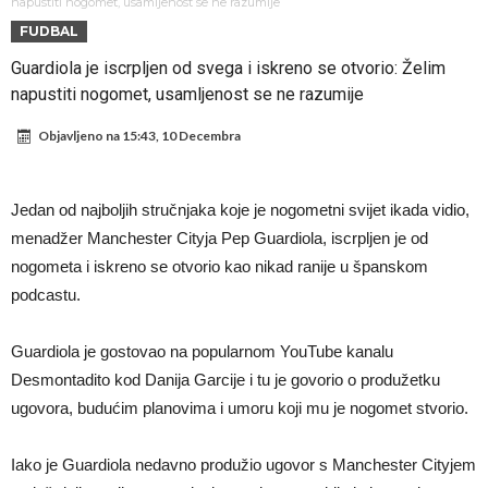
pravila
Veliko “Here we go” malo prije ponoći – Liverpool se pojačao iz
napustiti nogomet, usamljenost se ne razumije
FUDBAL
Barcelone!
Liverpool i Arsenal u borbi za igrača koji vrijedi 69 miliona eura!
Guardiola je iscrpljen od svega i iskreno se otvorio: Želim
Dilema više ne postoji – Datum dolaska Rodrija u Barcelonu
napustiti nogomet, usamljenost se ne razumije
napokon poznat
Engleski reprezentativac optužen za napad u noćnom klubu
Objavljeno na
15:43, 10 Decembra
Suđenje o smrti Maradone: Noge su mu bile natečene, nije se htio
oprati
Ko je uvjerio Rodrija da izabere Barcelonu?
Jedan od najboljih stručnjaka koje je nogometni svijet ikada vidio,
Ulazim na stadion da raznesem Mesija sa četiri bombe
menadžer Manchester Cityja Pep Guardiola, iscrpljen je od
Đani Infantino uzvraća udarac, ko ga je sve podržao do sada?
nogometa i iskreno se otvorio kao nikad ranije u španskom
podcastu.
Guardiola je gostovao na popularnom YouTube kanalu
Desmontadito kod Danija Garcije i tu je govorio o produžetku
ugovora, budućim planovima i umoru koji mu je nogomet stvorio.
Iako je Guardiola nedavno produžio ugovor s Manchester Cityjem