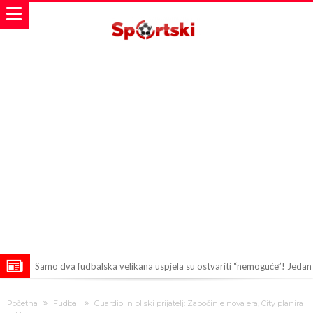
Samo dva fudbalska velikana uspjela su ostvariti “nemoguće”! Jedan
od njih je Messi, znate li ko je drugi?
Прijelom u transferu Romera? Inter nema dovoljno sredstava,
Početna
Fudbal
Guardiolin bliski prijatelj: Započinje nova era, City planira