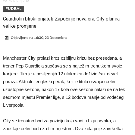
Atletico prati situaciju.
GOTOVO JE! Čelsi dovodi novog lijevog beka – transfer vrijedan 21
velike promjene
FUDBAL
milion eura
Atletico Madrid donosi neočekivanu odluku!
Guardiolin bliski prijatelj: Započinje nova era, City planira
Rafael Leao dobio novu ponudu iz Turske
velike promjene
U Firenci poludili za Mastantounom
Objavljeno na
16:30, 23 Decembra
City prodao rezervnog golmana za 50 miliona eura
Istina konačno isplivala na površinu! Rodri ponizio Real Madrid kao
Manchester City prolazi kroz ozbiljnu krizu bez presedana, a
niko do sada, bolje je da ne dolazi u Madrid!
Pobijedio Đokovića nakon 0:2 na Rolan Garosu, sada je dao
trener Pep Guardiola suočava se s najtežim trenutkom svoje
sramotan komentar na njegov račun
Direktor FIA o drami Formule 1: “Ne možemo da idemo toliko
karijere. Tim je u posljednjih 12 utakmica doživio čak devet
poraza. Aktualni engleski prvak, koji je titulu osvajao četiri
daleko”
uzastopne sezone, nakon 17 kola ove sezone nalazi se na tek
sedmom mjestu Premier lige, s 12 bodova manje od vodećeg
Liverpoola.
City se trenutno bori za poziciju koja vodi u Ligu prvaka, a
zaostaje četiri boda za tim mjestom. Dva kola prije završetka