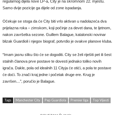
regularnog dijela nove LP-a, City je na skromnom 22. mjestu.
Samo dvije pozicije ga dijele od zone ispadanja.
Očekuje se stoga da će City biti vrlo aktivan u nadolazeća dva
prijelazna roka – zimskom, koji počinje za devet dana, te ljetnom,
nakon završetka sezone. Guillem Balague, katalonski novinar
blizak Guardioli i njegov biograf, potvrdio je ovakve planove kluba.
“Imam jasnu sliku što će se dogoditi. City se želi riješiti pet ili šest
stalnih članova prve postave te dovesti jednako toliko novih
igrača. Dakle, pola od idealnih 11 Cityja će otići, a pola te postave
će doći. To znači kraj jedne i početak druge ere. Krug je
završen…”, poručio je Balague.
Tags
Manchester City
Pep Guardiola
Premier liga
Top Vijesti