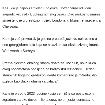
Kažu da je najbolji strijelac Engleske i Tottenhama odlučan
sagraditi vilu nalik Buckinghamskoj palači. Ovo raskošno imanje
smješteno je u prestižnom dijelu Londona, u blizini trening-centra
Chelseaja.
Kane je već proveo dvije godine preuređujući ovu nekretninu u
neo-georgijskom stilu koja se nalazi unutar ekskluzivnog imanja
Wentworth u Surreyu.
Prema riječima lokalnog stanovništva za The Sun, nova kuća
ovog nogometaša podsjeća na kraljevsku rezidenciju. Jedan
stanovnik bogatog gradskog kvarta komentirao je: “Prednji dio
izgleda kao Buckinghamska palača”.
Kane je prvotno 2023. godine kupio zemljište sa postojećom
zgradom za oko devet miliona eura, no umjesto jednostavne