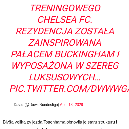
TRENINGOWEGO
CHELSEA FC.
REZYDENCJA ZOSTAŁA
ZAINSPIROWANA
PAŁACEM BUCKINGHAM I
WYPOSAŻONA W SZEREG
LUKSUSOWYCH…
PIC.TWITTER.COM/DWWWG
— David (@DawidBundesliga)
April 13, 2026
Bivša velika zvijezda Tottenhama obnovila je staru strukturu i