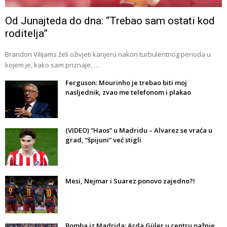
Od Junajteda do dna: “Trebao sam ostati kod
roditelja”
Brandon Vilijams želi oživjeti karijeru nakon turbulentnog perioda u
kojem je, kako sam priznaje, …
Ferguson: Mourinho je trebao biti moj
nasljednik, zvao me telefonom i plakao
(VIDEO) “Haos” u Madridu – Alvarez se vraća u
grad, “špijuni” već stigli
Mesi, Nejmar i Suarez ponovo zajedno?!
Bomba iz Madrida: Arda Güler u centru pažnje