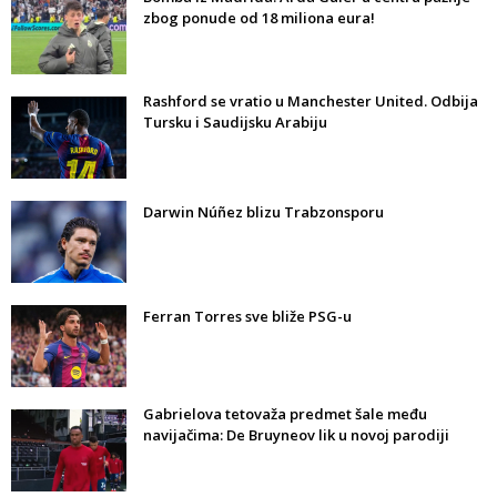
zbog ponude od 18 miliona eura!
Rashford se vratio u Manchester United. Odbija
Tursku i Saudijsku Arabiju
Darwin Núñez blizu Trabzonsporu
Ferran Torres sve bliže PSG-u
Gabrielova tetovaža predmet šale među
navijačima: De Bruyneov lik u novoj parodiji