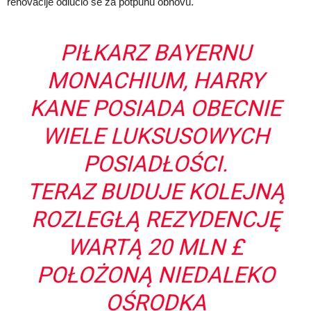
renovacije odlučio se za potpunu obnovu.
PIŁKARZ BAYERNU
MONACHIUM, HARRY
KANE POSIADA OBECNIE
WIELE LUKSUSOWYCH
POSIADŁOŚCI.
TERAZ BUDUJE KOLEJNĄ
ROZLEGŁĄ REZYDENCJĘ
WARTĄ 20 MLN £
POŁOŻONĄ NIEDALEKO
OŚRODKA