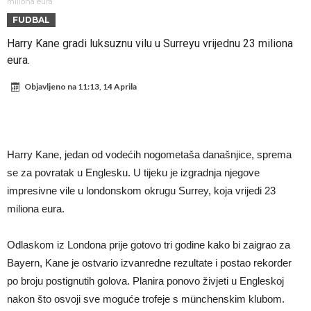
telefonom i plakao
(VIDEO) “Haos” u Madridu – Alvarez se vraća u grad, “špijuni” već
miliona eura.
FUDBAL
stigli
Mesi, Nejmar i Suarez ponovo zajedno?!
Harry Kane gradi luksuznu vilu u Surreyu vrijednu 23 miliona
Bomba iz Madrida: Arda Güler u centru pažnje zbog ponude od 18
eura.
miliona eura!
Rashford se vratio u Manchester United. Odbija Tursku i Saudijsku
Objavljeno na
11:13, 14 Aprila
Arabiju
Darwin Núñez blizu Trabzonsporu
Ferran Torres sve bliže PSG-u
Gabrielova tetovaža predmet šale među navijačima: De Bruyneov lik
Harry Kane, jedan od vodećih nogometaša današnjice, sprema
u novoj parodiji
Mourinho: “Nesretnik nam je došao nespreman”
se za povratak u Englesku. U tijeku je izgradnja njegove
impresivne vile u londonskom okrugu Surrey, koja vrijedi 23
miliona eura.
Odlaskom iz Londona prije gotovo tri godine kako bi zaigrao za
Bayern, Kane je ostvario izvanredne rezultate i postao rekorder
po broju postignutih golova. Planira ponovo živjeti u Engleskoj
nakon što osvoji sve moguće trofeje s münchenskim klubom.