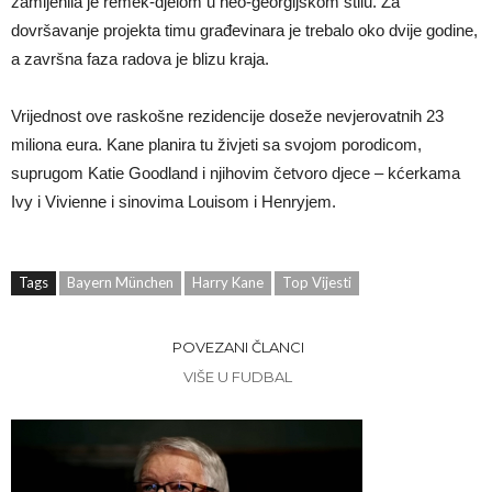
zamijenila je remek-djelom u neo-georgijskom stilu. Za
dovršavanje projekta timu građevinara je trebalo oko dvije godine,
a završna faza radova je blizu kraja.
Vrijednost ove raskošne rezidencije doseže nevjerovatnih 23
miliona eura. Kane planira tu živjeti sa svojom porodicom,
suprugom Katie Goodland i njihovim četvoro djece – kćerkama
Ivy i Vivienne i sinovima Louisom i Henryjem.
Tags
Bayern München
Harry Kane
Top Vijesti
POVEZANI ČLANCI
VIŠE U FUDBAL