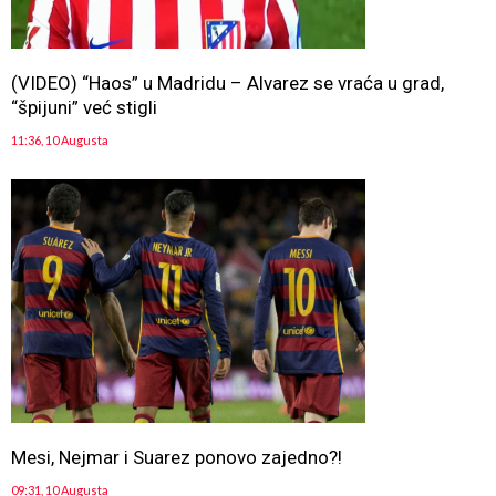
(VIDEO) “Haos” u Madridu – Alvarez se vraća u grad,
“špijuni” već stigli
11:36, 10 Augusta
Mesi, Nejmar i Suarez ponovo zajedno?!
09:31, 10 Augusta