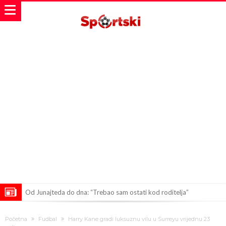
Od Junajteda do dna: “Trebao sam ostati kod roditelja”
Ferguson: Mourinho je trebao biti moj nasljednik, zvao me
Početna
Fudbal
Harry Kane gradi luksuznu vilu u Surreyu vrijednu 23