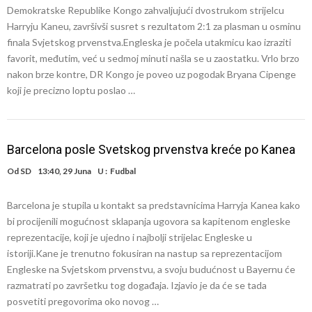
Demokratske Republike Kongo zahvaljujući dvostrukom strijelcu
Harryju Kaneu, završivši susret s rezultatom 2:1 za plasman u osminu
finala Svjetskog prvenstva.Engleska je počela utakmicu kao izraziti
favorit, međutim, već u sedmoj minuti našla se u zaostatku. Vrlo brzo
nakon brze kontre, DR Kongo je poveo uz pogodak Bryana Cipenge
koji je precizno loptu poslao …
Barcelona posle Svetskog prvenstva kreće po Kanea
Od
SD
13:40, 29 Juna
U :
Fudbal
Barcelona je stupila u kontakt sa predstavnicima Harryja Kanea kako
bi procijenili mogućnost sklapanja ugovora sa kapitenom engleske
reprezentacije, koji je ujedno i najbolji strijelac Engleske u
istoriji.Kane je trenutno fokusiran na nastup sa reprezentacijom
Engleske na Svjetskom prvenstvu, a svoju budućnost u Bayernu će
razmatrati po završetku tog događaja. Izjavio je da će se tada
posvetiti pregovorima oko novog …