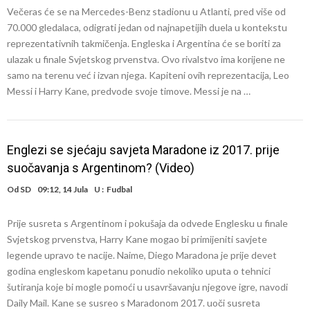
Večeras će se na Mercedes-Benz stadionu u Atlanti, pred više od
70.000 gledalaca, odigrati jedan od najnapetijih duela u kontekstu
reprezentativnih takmičenja. Engleska i Argentina će se boriti za
ulazak u finale Svjetskog prvenstva. Ovo rivalstvo ima korijene ne
samo na terenu već i izvan njega. Kapiteni ovih reprezentacija, Leo
Messi i Harry Kane, predvode svoje timove. Messi je na …
Englezi se sjećaju savjeta Maradone iz 2017. prije
suočavanja s Argentinom? (Video)
Od
SD
09:12, 14 Jula
U :
Fudbal
Prije susreta s Argentinom i pokušaja da odvede Englesku u finale
Svjetskog prvenstva, Harry Kane mogao bi primijeniti savjete
legende upravo te nacije. Naime, Diego Maradona je prije devet
godina engleskom kapetanu ponudio nekoliko uputa o tehnici
šutiranja koje bi mogle pomoći u usavršavanju njegove igre, navodi
Daily Mail. Kane se susreo s Maradonom 2017. uoči susreta