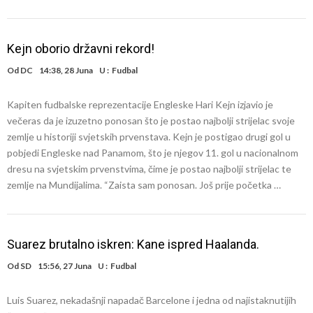
Kejn oborio državni rekord!
Od
DC
14:38, 28 Juna
U :
Fudbal
Kapiten fudbalske reprezentacije Engleske Hari Kejn izjavio je
večeras da je izuzetno ponosan što je postao najbolji strijelac svoje
zemlje u historiji svjetskih prvenstava. Kejn je postigao drugi gol u
pobjedi Engleske nad Panamom, što je njegov 11. gol u nacionalnom
dresu na svjetskim prvenstvima, čime je postao najbolji strijelac te
zemlje na Mundijalima. “Zaista sam ponosan. Još prije početka …
Suarez brutalno iskren: Kane ispred Haalanda.
Od
SD
15:56, 27 Juna
U :
Fudbal
Luis Suarez, nekadašnji napadač Barcelone i jedna od najistaknutijih