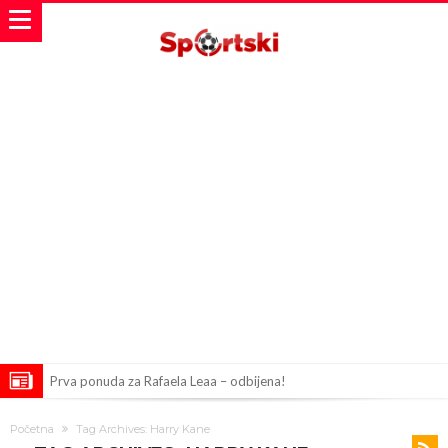
Prva ponuda za Rafaela Leaa – odbijena!
Zašto je nepoznati italijanski petoligaš dobio nevjerovatan stadion
Početna
Tag Archives: Harry Kane