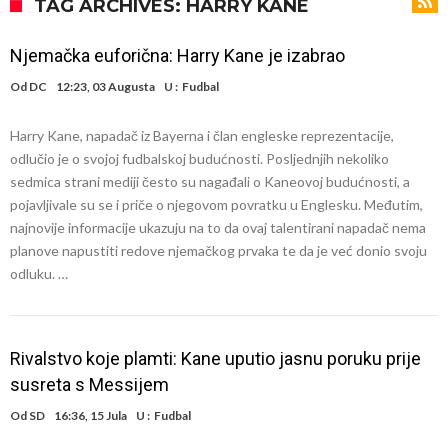
od 62 miliona eura?
Veliki udarac za Barcelonu: Junak finala Svjetskog prvenstva želi otići
TAG ARCHIVES: HARRY KANE
Deco nije posjetio Madrid samo zbog Alvareza, Barcelona planira
Njemačka euforična: Harry Kane je izabrao
historijski transfer?
Kapiten slavnog kluba ubijen u napadu ispred svoje kuće, nacija
Od
DC
12:23, 03 Augusta
U :
Fudbal
zahtijeva pravdu.
Potresne scene na sahrani UFC borca! Red ljudi, muzika i aplauz koji
Harry Kane, napadač iz Bayerna i član engleske reprezentacije,
tjera suze
GROM USMRTIO FUDBALERA: Velika tragedija! Povrijeđeno još 12
odlučio je o svojoj fudbalskoj budućnosti. Posljednjih nekoliko
igrača!
Mediji u Španiji konačno obznanili dugo očekivanu odluku: Vinicius
sedmica strani mediji često su nagađali o Kaneovoj budućnosti, a
pojavljivale su se i priče o njegovom povratku u Englesku. Međutim,
Junior je donio svoj izbor!
Гимараeš uspješno prošao ljekarske preglede u Arsenalu
najnovije informacije ukazuju na to da ovaj talentirani napadač nema
VIDEO Messi se vratio u prvi sastav Inter Miamija i odmah srušio
planove napustiti redove njemačkog prvaka te da je već donio svoju
odluku. …
rekord
Rivalstvo koje plamti: Kane uputio jasnu poruku prije
susreta s Messijem
Od
SD
16:36, 15 Jula
U :
Fudbal