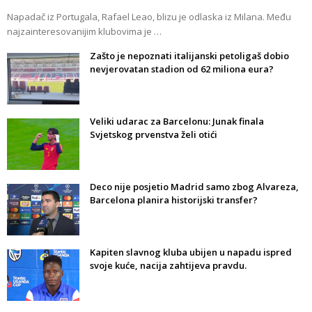
Napadač iz Portugala, Rafael Leao, blizu je odlaska iz Milana. Među
najzainteresovanijim klubovima je …
Zašto je nepoznati italijanski petoligaš dobio
nevjerovatan stadion od 62 miliona eura?
Veliki udarac za Barcelonu: Junak finala
Svjetskog prvenstva želi otići
Deco nije posjetio Madrid samo zbog Alvareza,
Barcelona planira historijski transfer?
Kapiten slavnog kluba ubijen u napadu ispred
svoje kuće, nacija zahtijeva pravdu.