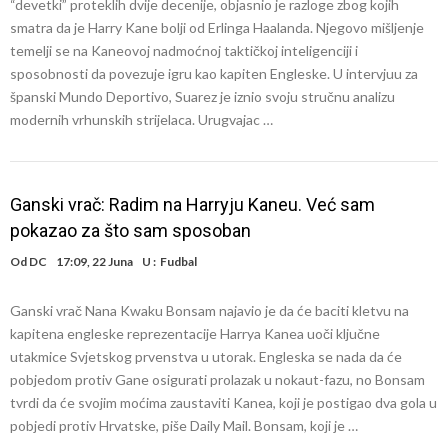
“devetki” proteklih dvije decenije, objasnio je razloge zbog kojih
smatra da je Harry Kane bolji od Erlinga Haalanda. Njegovo mišljenje
temelji se na Kaneovoj nadmoćnoj taktičkoj inteligenciji i
sposobnosti da povezuje igru kao kapiten Engleske. U intervjuu za
španski Mundo Deportivo, Suarez je iznio svoju stručnu analizu
modernih vrhunskih strijelaca. Urugvajac …
Ganski vrač: Radim na Harryju Kaneu. Već sam
pokazao za što sam sposoban
Od
DC
17:09, 22 Juna
U :
Fudbal
Ganski vrač Nana Kwaku Bonsam najavio je da će baciti kletvu na
kapitena engleske reprezentacije Harrya Kanea uoči ključne
utakmice Svjetskog prvenstva u utorak. Engleska se nada da će
pobjedom protiv Gane osigurati prolazak u nokaut-fazu, no Bonsam
tvrdi da će svojim moćima zaustaviti Kanea, koji je postigao dva gola u
pobjedi protiv Hrvatske, piše Daily Mail. Bonsam, koji je …