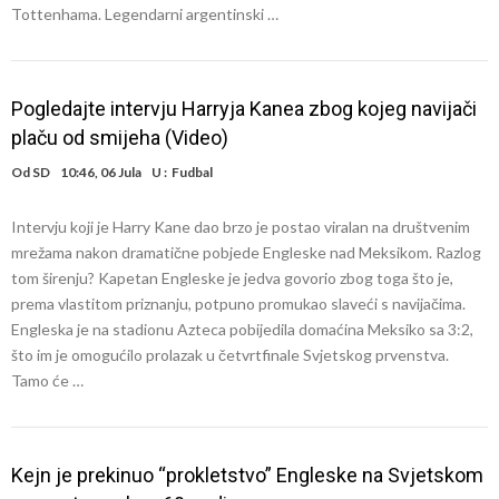
Tottenhama. Legendarni argentinski …
Pogledajte intervju Harryja Kanea zbog kojeg navijači
plaču od smijeha (Video)
Od
SD
10:46, 06 Jula
U :
Fudbal
Intervju koji je Harry Kane dao brzo je postao viralan na društvenim
mrežama nakon dramatične pobjede Engleske nad Meksikom. Razlog
tom širenju? Kapetan Engleske je jedva govorio zbog toga što je,
prema vlastitom priznanju, potpuno promukao slaveći s navijačima.
Engleska je na stadionu Azteca pobijedila domaćina Meksiko sa 3:2,
što im je omogućilo prolazak u četvrtfinale Svjetskog prvenstva.
Tamo će …
Kejn je prekinuo “prokletstvo” Engleske na Svjetskom