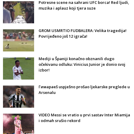
Potresne scene na sahrani UFC borca! Red ljudi,
muzika i aplauz koji tjera suze
GROM USMRTIO FUDBALERA: Velika tragedija!
Povrijeđeno još 12 igrača!
Mediji u Španiji konačno obznanili dugo
očekivanu odluku: Vinicius Junior je donio svoj
izbor!
Гимараeš uspješno prošao ljekarske preglede u
Arsenalu
VIDEO Messi se vratio u prvi sastav Inter Miamija
i odmah srušio rekord