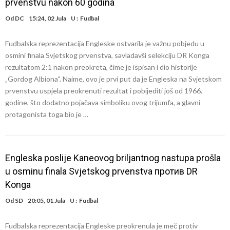
prvenstvu nakon 60 godina
Od
DC
15:24, 02 Jula
U :
Fudbal
Fudbalska reprezentacija Engleske ostvarila je važnu pobjedu u
osmini finala Svjetskog prvenstva, savladavši selekciju DR Konga
rezultatom 2:1 nakon preokreta, čime je ispisan i dio historije
„Gordog Albiona“. Naime, ovo je prvi put da je Engleska na Svjetskom
prvenstvu uspjela preokrenuti rezultat i pobijediti još od 1966.
godine, što dodatno pojačava simboliku ovog trijumfa, a glavni
protagonista toga bio je …
Engleska poslije Kaneovog briljantnog nastupa prošla
u osminu finala Svjetskog prvenstva против DR
Konga
Od
SD
20:05, 01 Jula
U :
Fudbal
Fudbalska reprezentacija Engleske preokrenula je meč protiv