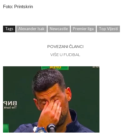
Foto: Printskrin
Tags
Alexander Isak
Newcastle
Premier liga
Top Vijesti
POVEZANI ČLANCI
VIŠE U FUDBAL