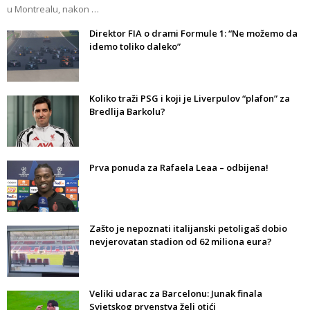
u Montrealu, nakon …
Direktor FIA o drami Formule 1: “Ne možemo da
idemo toliko daleko”
Koliko traži PSG i koji je Liverpulov “plafon” za
Bredlija Barkolu?
Prva ponuda za Rafaela Leaa – odbijena!
Zašto je nepoznati italijanski petoligaš dobio
nevjerovatan stadion od 62 miliona eura?
Veliki udarac za Barcelonu: Junak finala
Svjetskog prvenstva želi otići