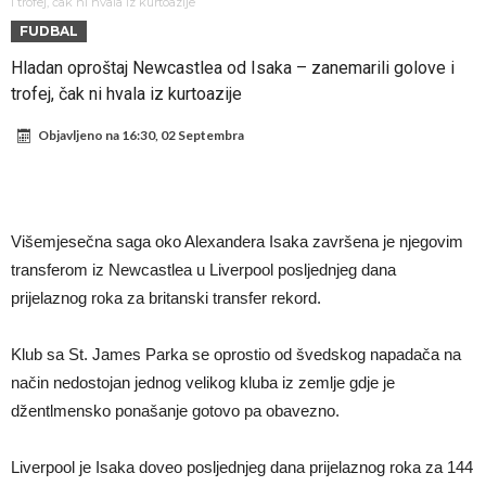
daleko”
Koliko traži PSG i koji je Liverpulov “plafon” za Bredlija Barkolu?
i trofej, čak ni hvala iz kurtoazije
FUDBAL
Prva ponuda za Rafaela Leaa – odbijena!
Hladan oproštaj Newcastlea od Isaka – zanemarili golove i
Zašto je nepoznati italijanski petoligaš dobio nevjerovatan stadion
trofej, čak ni hvala iz kurtoazije
od 62 miliona eura?
Veliki udarac za Barcelonu: Junak finala Svjetskog prvenstva želi otići
Objavljeno na
16:30, 02 Septembra
Deco nije posjetio Madrid samo zbog Alvareza, Barcelona planira
historijski transfer?
Kapiten slavnog kluba ubijen u napadu ispred svoje kuće, nacija
zahtijeva pravdu.
Potresne scene na sahrani UFC borca! Red ljudi, muzika i aplauz koji
Višemjesečna saga oko Alexandera Isaka završena je njegovim
tjera suze
GROM USMRTIO FUDBALERA: Velika tragedija! Povrijeđeno još 12
transferom iz Newcastlea u Liverpool posljednjeg dana
igrača!
prijelaznog roka za britanski transfer rekord.
Klub sa St. James Parka se oprostio od švedskog napadača na
način nedostojan jednog velikog kluba iz zemlje gdje je
džentlmensko ponašanje gotovo pa obavezno.
Liverpool je Isaka doveo posljednjeg dana prijelaznog roka za 144