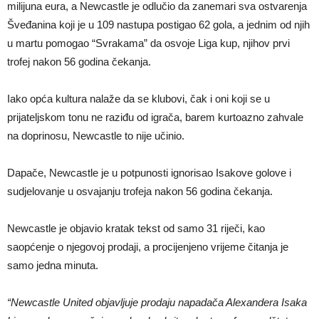
milijuna eura, a Newcastle je odlučio da zanemari sva ostvarenja
Šveđanina koji je u 109 nastupa postigao 62 gola, a jednim od njih
u martu pomogao “Svrakama” da osvoje Liga kup, njihov prvi
trofej nakon 56 godina čekanja.
Iako opća kultura nalaže da se klubovi, čak i oni koji se u
prijateljskom tonu ne raziđu od igrača, barem kurtoazno zahvale
na doprinosu, Newcastle to nije učinio.
Dapače, Newcastle je u potpunosti ignorisao Isakove golove i
sudjelovanje u osvajanju trofeja nakon 56 godina čekanja.
Newcastle je objavio kratak tekst od samo 31 riječi, kao
saopćenje o njegovoj prodaji, a procijenjeno vrijeme čitanja je
samo jedna minuta.
“Newcastle United objavljuje prodaju napadača Alexandera Isaka