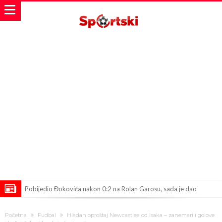
Pobijedio Đokovića nakon 0:2 na Rolan Garosu, sada je dao
sramotan komentar na njegov račun
Direktor FIA o drami Formule 1: “Ne možemo da idemo toliko
Početna
Fudbal
Hladan oproštaj Newcastlea od Isaka – zanemarili golove