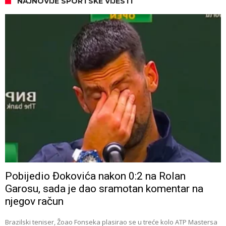
NAJNOVIJE SPORTSKE VIJESTI
Pobijedio Đokovića nakon 0:2 na Rolan
Garosu, sada je dao sramotan komentar na
njegov račun
Brazilski teniser, Žoao Fonseka plasirao se u treće kolo ATP Mastersa