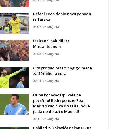
Rafael Leao dobio novu ponudu
iz Turske
08:07, 07 Augusta
U Firenci poludili za
Mastantounom
08:00, 07 Augusta
City prodao rezervnog golmana
za 50 miliona eura
07:54, 07 Augusta
Istina konačno isplivala na
površinu! Rodri ponizio Real
Madrid kao niko do sada, bolje
je da ne dolazi u Madrid!
07:11, 07 Augusta
Pobijedio Đokovića nakon 0:2 na