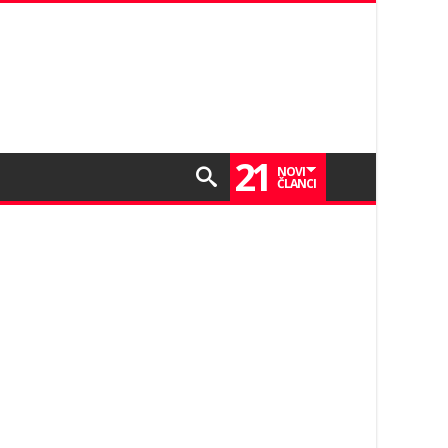
21
NOVI
ČLANCI