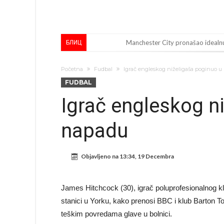
Manchester City pronašao idealnu
БЛИЦ
Samo dva fudbalska velikana uspjel
Početna
Fudbal
Igrač engleskog niželigaša poginuo 
Прijelom u transferu Romera? Inter
FUDBAL
GOTOVO JE! Čelsi dovodi novog li
Igrač engleskog n
Atletico Madrid donosi neočekiv
napadu
Rafael Leao dobio novu ponudu i
U Firenci poludili za Mastantoun
Objavljeno na
13:34, 19 Decembra
City prodao rezervnog golmana z
Istina konačno isplivala na površ
James Hitchcock (30), igrač poluprofesionalnog kl
Pobijedio Đokovića nakon 0:2 na
stanici u Yorku, kako prenosi BBC i klub Barton 
teškim povredama glave u bolnici.