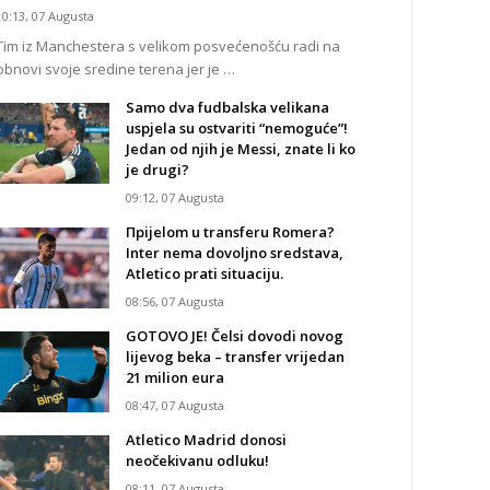
10:13, 07 Augusta
Tim iz Manchestera s velikom posvećenošću radi na
obnovi svoje sredine terena jer je …
Samo dva fudbalska velikana
uspjela su ostvariti “nemoguće”!
Jedan od njih je Messi, znate li ko
je drugi?
09:12, 07 Augusta
Прijelom u transferu Romera?
Inter nema dovoljno sredstava,
Atletico prati situaciju.
08:56, 07 Augusta
GOTOVO JE! Čelsi dovodi novog
lijevog beka – transfer vrijedan
21 milion eura
08:47, 07 Augusta
Atletico Madrid donosi
neočekivanu odluku!
08:11, 07 Augusta