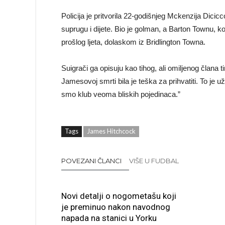
Policija je pritvorila 22-godišnjeg Mckenzija Dic
suprugu i dijete. Bio je golman, a Barton Townu, k
prošlog ljeta, dolaskom iz Bridlington Towna.
Suigrači ga opisuju kao tihog, ali omiljenog člana 
Jamesovoj smrti bila je teška za prihvatiti. To je
smo klub veoma bliskih pojedinaca.”
Tags
James Hitchcock
POVEZANI ČLANCI
VIŠE U FUDBAL
Novi detalji o nogometašu koji
je preminuo nakon navodnog
napada na stanici u Yorku