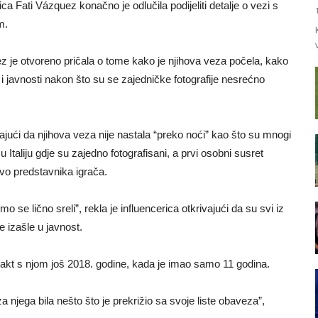
 Fati Vázquez konačno je odlučila podijeliti detalje o vezi s
m.
z je otvoreno pričala o tome kako je njihova veza počela, kako
a i javnosti nakon što su se zajedničke fotografije nesrećno
jući da njihova veza nije nastala “preko noći” kao što su mnogi
 Italiju gdje su zajedno fotografisani, a prvi osobni susret
vo predstavnika igrača.
se lično sreli”, rekla je influencerica otkrivajući da su svi iz
e izašle u javnost.
akt s njom još 2018. godine, kada je imao samo 11 godina.
 njega bila nešto što je prekrižio sa svoje liste obaveza”,