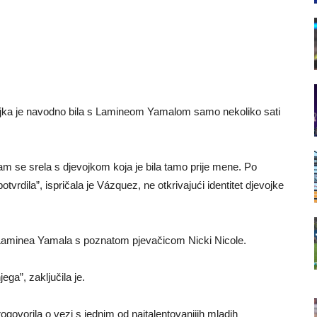
jevojka je navodno bila s Lamineom Yamalom samo nekoliko sati
am se srela s djevojkom koja je bila tamo prije mene. Po
vrdila”, ispričala je Vázquez, ne otkrivajući identitet djevojke
u Laminea Yamala s poznatom pjevačicom Nicki Nicole.
jega”, zaključila je.
ogovorila o vezi s jednim od najtalentovanijih mladih