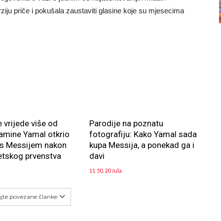
iju priče i pokušala zaustaviti glasine koje su mjesecima
e vrijede više od
Parodije na poznatu
amine Yamal otkrio
fotografiju: Kako Yamal sada
 s Messijem nakon
kupa Messija, a ponekad ga i
jetskog prvenstva
davi
11:50, 20 Jula
ajte povezane članke