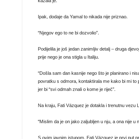
kazala je.
Ipak, dodaje da Yamal to nikada nije priznao.
“Njegov ego to ne bi dozvolio”.
Podijelila je još jedan zanimljiv detalj – druga d
prije nego je ona stigla u Italiju.
“Došla sam dan kasnije nego što je planirano i nis
povratku s odmora, kontaktirala me kako bi mi to pot
jer bi “svi odmah znali o kome je riječ”.
Na kraju, Fati Vázquez je dotakla i trenutnu vez
“Mislim da je on jako zaljubljen u nju, a ona nije u n
S ovim javnim istupom, Fati Vázquez je prvi put pr