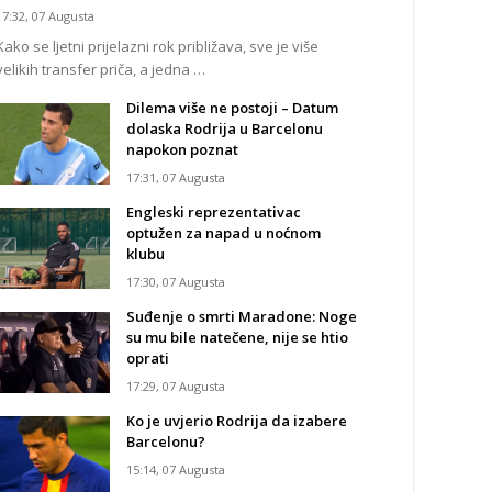
17:32, 07 Augusta
Kako se ljetni prijelazni rok približava, sve je više
velikih transfer priča, a jedna …
Dilema više ne postoji – Datum
dolaska Rodrija u Barcelonu
napokon poznat
17:31, 07 Augusta
Engleski reprezentativac
optužen za napad u noćnom
klubu
17:30, 07 Augusta
Suđenje o smrti Maradone: Noge
su mu bile natečene, nije se htio
oprati
17:29, 07 Augusta
Ko je uvjerio Rodrija da izabere
Barcelonu?
15:14, 07 Augusta