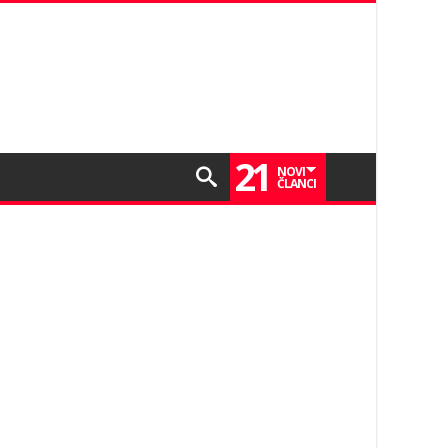
21
NOVI
ČLANCI