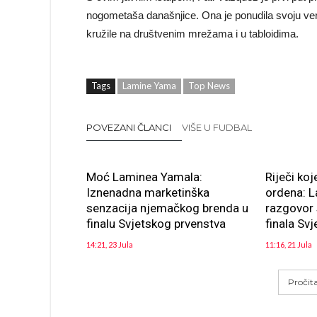
nogometaša današnjice. Ona je ponudila svoju verz
kružile na društvenim mrežama i u tabloidima.
Tags
Lamine Yama
Top News
POVEZANI ČLANCI
VIŠE U FUDBAL
Moć Laminea Yamala:
Riječi koj
Iznenadna marketinška
ordena: L
senzacija njemačkog brenda u
razgovor
finalu Svjetskog prvenstva
finala Sv
14:21, 23 Jula
11:16, 21 Jula
Pročit