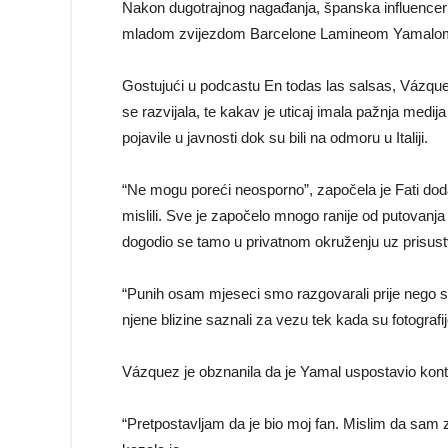
Nakon dugotrajnog nagađanja, španska influencerica
mladom zvijezdom Barcelone Lamineom Yamalo
Gostujući u podcastu En todas las salsas, Vázque
se razvijala, te kakav je uticaj imala pažnja medij
pojavile u javnosti dok su bili na odmoru u Italiji.
“Ne mogu poreći neosporno”, započela je Fati doda
mislili. Sve je započelo mnogo ranije od putovanja u
dogodio se tamo u privatnom okruženju uz prisust
“Punih osam mjeseci smo razgovarali prije nego smo 
njene blizine saznali za vezu tek kada su fotografij
Vázquez je obznanila da je Yamal uspostavio kont
“Pretpostavljam da je bio moj fan. Mislim da sam za