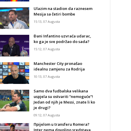
Ulazim na stadion da raznesem
Mesija sa četiri bombe
15:13, 07 Augusta
Đani Infantino uzvraća udarac,
ko ga je sve podržao do sada?
15:12, 07 Augusta
Manchester City pronašao
idealnu zamjenu za Rodrija
10:13, 07 Augusta
Samo dva fudbalska velikana
uspjela su ostvariti “nemoguće”!
Jedan od njih je Messi, znate li ko
je drugi?
09:12, 07 Augusta
Прijelom u transferu Romera?
Inter nema dovoljno sredstava,