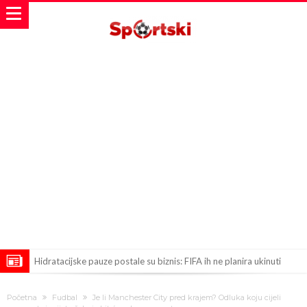
Hidratacijske pauze postale su biznis: FIFA ih ne planira ukinuti
Potpuni obračun – Barselona preotima najvažniji letnji transfer
Početna
Fudbal
Je li Manchester City pred krajem? Odluka koju cijeli