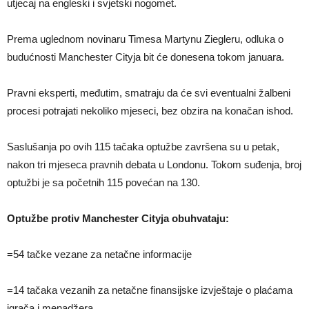
utjecaj na engleski i svjetski nogomet.
Prema uglednom novinaru Timesa Martynu Ziegleru, odluka o
budućnosti Manchester Cityja bit će donesena tokom januara.
Pravni eksperti, međutim, smatraju da će svi eventualni žalbeni
procesi potrajati nekoliko mjeseci, bez obzira na konačan ishod.
Saslušanja po ovih 115 tačaka optužbe završena su u petak,
nakon tri mjeseca pravnih debata u Londonu. Tokom suđenja, broj
optužbi je sa početnih 115 povećan na 130.
Optužbe protiv Manchester Cityja obuhvataju:
=54 tačke vezane za netačne informacije
=14 tačaka vezanih za netačne finansijske izvještaje o plaćama
igrača i menadžera