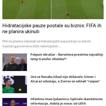
Hidratacijske pauze postale su biznis: FIFA ih
ne planira ukinuti
FIFA ne planira odustati od hidratacijskih pauza koje su tokom
Svjetskog prvenstva 2026. televizijskim …
Potpuni obračun – Barselona preotima najvažniji
letnji transfer Atletika?!
Ovo se Novaku nikad nije dešavalo: Sinner i
Alcaraz odustaju, a Zverev se odmah “raspao”
Infantino imao ljubavnicu: Isplivale skandalozne
informacije, dobila je novac od UEFA