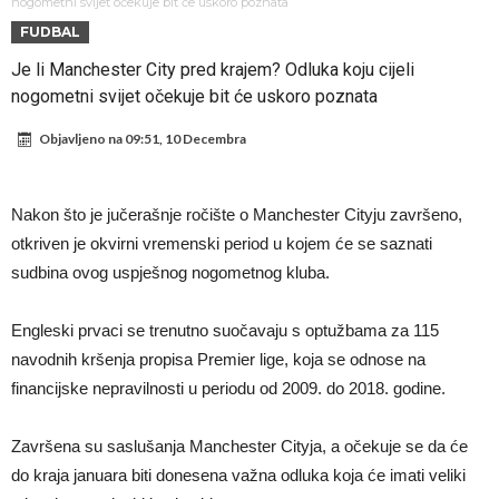
Atletika?!
Ovo se Novaku nikad nije dešavalo: Sinner i Alcaraz odustaju, a
nogometni svijet očekuje bit će uskoro poznata
FUDBAL
Zverev se odmah “raspao”
Infantino imao ljubavnicu: Isplivale skandalozne informacije, dobila je
Je li Manchester City pred krajem? Odluka koju cijeli
novac od UEFA
Mourinho uvodi strogu disciplinu u Real Madrid. Ovo su tri nova
nogometni svijet očekuje bit će uskoro poznata
pravila
Arsenal dovodi zvijezdu Serie A za 138 miliona eura?
Objavljeno na
09:51, 10 Decembra
Francuski sudija optužen za porodično nasilje. Prijeti mu 18 mjeseci
zatvora
Jake Paul kreće u rušenje UFC-a
Nakon što je jučerašnje ročište o Manchester Cityju završeno,
Mudrik se vratio na teren nakon više od 600 dana. Odmah ide na
otkriven je okvirni vremenski period u kojem će se saznati
posudbu?
Real Madrid odlučio: Endrick ide u Premier ligu!
sudbina ovog uspješnog nogometnog kluba.
Engleski prvaci se trenutno suočavaju s optužbama za 115
navodnih kršenja propisa Premier lige, koja se odnose na
financijske nepravilnosti u periodu od 2009. do 2018. godine.
Završena su saslušanja Manchester Cityja, a očekuje se da će
do kraja januara biti donesena važna odluka koja će imati veliki