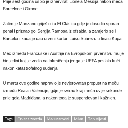
Prije šest godina uspio je iznervirati Lionela Messija nakon meča
Barcelone i Girone.
Zatim je Manzano griješio i u El Clásicu gdje je dosudio sporan
penal i priznao gol Sergija Ramosa iz ofsajda, a zamjerio se i
Barceloni kada je dao crveni karton Luisu Suárezu u finalu Kupa.
Meč između Francuske i Austrije na Evropskom prvenstvu mu je
bio jedini koji je vodio na takmičenju jer ga je UEFA poslala kući
nakon katastrofalnog suđenja.
U martu ove godine napravio je nevjerovatan propust na meču
između Reala i Valencije, gdje je svirao kraj meča dvije sekunde
prije gola Madriđana, a nakon toga je suspendovan i kažnjen.
Tags
Crvena zvezda
Međunarodni
Milan
Top Vijesti