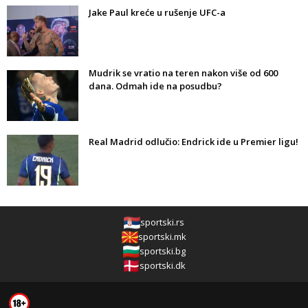
Jake Paul kreće u rušenje UFC-a
Mudrik se vratio na teren nakon više od 600
dana. Odmah ide na posudbu?
Real Madrid odlučio: Endrick ide u Premier ligu!
sportski.rs
sportski.mk
sportski.bg
sportski.dk