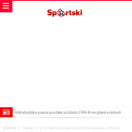
Hidratacijske pauze postale su biznis: FIFA ih ne planira ukinuti
Potpuni obračun – Barselona preotima najvažniji letnji transfer
Početna
Fudbal
Ko je španski sudija koji je režirao pljačku u Milanu?