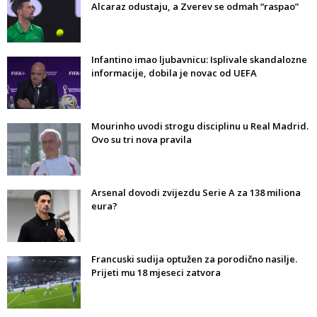
Alcaraz odustaju, a Zverev se odmah “raspao”
Infantino imao ljubavnicu: Isplivale skandalozne
informacije, dobila je novac od UEFA
Mourinho uvodi strogu disciplinu u Real Madrid.
Ovo su tri nova pravila
Arsenal dovodi zvijezdu Serie A za 138 miliona
eura?
Francuski sudija optužen za porodično nasilje.
Prijeti mu 18 mjeseci zatvora