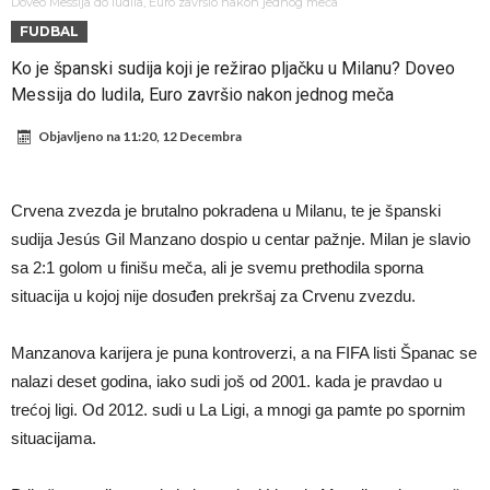
Atletika?!
Ovo se Novaku nikad nije dešavalo: Sinner i Alcaraz odustaju, a
Doveo Messija do ludila, Euro završio nakon jednog meča
FUDBAL
Zverev se odmah “raspao”
Infantino imao ljubavnicu: Isplivale skandalozne informacije, dobila je
Ko je španski sudija koji je režirao pljačku u Milanu? Doveo
novac od UEFA
Mourinho uvodi strogu disciplinu u Real Madrid. Ovo su tri nova
Messija do ludila, Euro završio nakon jednog meča
pravila
Arsenal dovodi zvijezdu Serie A za 138 miliona eura?
Objavljeno na
11:20, 12 Decembra
Francuski sudija optužen za porodično nasilje. Prijeti mu 18 mjeseci
zatvora
Jake Paul kreće u rušenje UFC-a
Crvena zvezda je brutalno pokradena u Milanu, te je španski
Mudrik se vratio na teren nakon više od 600 dana. Odmah ide na
sudija Jesús Gil Manzano dospio u centar pažnje. Milan je slavio
posudbu?
Real Madrid odlučio: Endrick ide u Premier ligu!
sa 2:1 golom u finišu meča, ali je svemu prethodila sporna
situacija u kojoj nije dosuđen prekršaj za Crvenu zvezdu.
Manzanova karijera je puna kontroverzi, a na FIFA listi Španac se
nalazi deset godina, iako sudi još od 2001. kada je pravdao u
trećoj ligi. Od 2012. sudi u La Ligi, a mnogi ga pamte po spornim
situacijama.