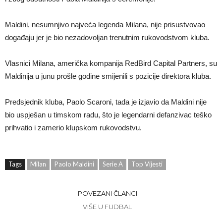
Maldini, nesumnjivo najveća legenda Milana, nije prisustvovao
događaju jer je bio nezadovoljan trenutnim rukovodstvom kluba.
Vlasnici Milana, američka kompanija RedBird Capital Partners, su
Maldinija u junu prošle godine smijenili s pozicije direktora kluba.
Predsjednik kluba, Paolo Scaroni, tada je izjavio da Maldini nije
bio uspješan u timskom radu, što je legendarni defanzivac teško
prihvatio i zamerio klupskom rukovodstvu.
Tags
Milan
Paolo Maldini
Serie A
Top Vijesti
POVEZANI ČLANCI
VIŠE U FUDBAL