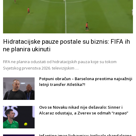
Hidratacijske pauze postale su biznis: FIFA ih
ne planira ukinuti
FIFA ne planira odustati od hidratacijskih pauza koje su tokom
Svjetskog prvenstva 2026. televizijskim …
Potpuni obračun – Barselona preotima najvažniji
letnji transfer Atletika?!
Ovo se Novaku nikad nije dešavalo: Sinner i
Alcaraz odustaju, a Zverev se odmah “raspao”
Infantino imao ljubavnicu: Isplivale skandalozne