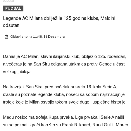
Atletika?!
Ovo se Novaku nikad nije dešavalo: Sinner i Alcaraz odustaju, a
odsutan
FUDBAL
Zverev se odmah “raspao”
Infantino imao ljubavnicu: Isplivale skandalozne informacije, dobila je
Legende AC Milana obilježile 125 godina kluba, Maldini
novac od UEFA
Mourinho uvodi strogu disciplinu u Real Madrid. Ovo su tri nova
odsutan
pravila
Arsenal dovodi zvijezdu Serie A za 138 miliona eura?
Objavljeno na
11:48, 16 Decembra
Francuski sudija optužen za porodično nasilje. Prijeti mu 18 mjeseci
zatvora
Jake Paul kreće u rušenje UFC-a
Danas je AC Milan, slavni italijanski klub, obilježio 125. rođendan,
Mudrik se vratio na teren nakon više od 600 dana. Odmah ide na
a večeras je na San Siru odigrana utakmica protiv Genoe u čast
posudbu?
Real Madrid odlučio: Endrick ide u Premier ligu!
velikog jubileja.
Na travnjak San Sira, pred početak susreta 16. kola Serie A,
izašle su poznate legende kluba, noseći sa sobom najznačajnije
trofeje koje je Milan osvojio tokom svoje duge i uspješne historije.
Među nosiocima trofeja Kupa prvaka, Lige prvaka i Serie A našli
su se poznati igrači kao što su Frank Rijkaard, Ruud Gullit, Marco