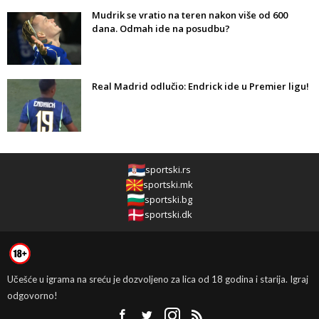
Mudrik se vratio na teren nakon više od 600
dana. Odmah ide na posudbu?
Real Madrid odlučio: Endrick ide u Premier ligu!
sportski.rs
sportski.mk
sportski.bg
sportski.dk
Učešće u igrama na sreću je dozvoljeno za lica od 18 godina i starija. Igraj
odgovorno!