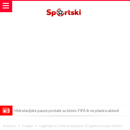
Hidratacijske pauze postale su biznis: FIFA ih ne planira ukinuti
Potpuni obračun – Barselona preotima najvažniji letnji transfer
Početna
Fudbal
Legende AC Milana obilježile 125 godina kluba, Maldini