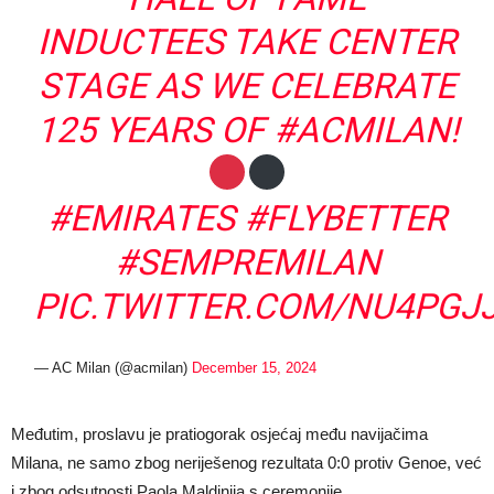
INDUCTEES TAKE CENTER
STAGE AS WE CELEBRATE
125 YEARS OF
#ACMILAN
!
#EMIRATES
#FLYBETTER
#SEMPREMILAN
PIC.TWITTER.COM/NU4PGJ
— AC Milan (@acmilan)
December 15, 2024
Međutim, proslavu je pratiogorak osjećaj među navijačima
Milana, ne samo zbog neriješenog rezultata 0:0 protiv Genoe, već
i zbog odsutnosti Paola Maldinija s ceremonije.