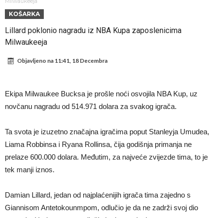
pravila
Veliko “Here we go” malo prije ponoći – Liverpool se pojačao iz
Milwaukeeja
KOŠARKA
Barcelone!
Liverpool i Arsenal u borbi za igrača koji vrijedi 69 miliona eura!
Lillard poklonio nagradu iz NBA Kupa zaposlenicima
Dilema više ne postoji – Datum dolaska Rodrija u Barcelonu
Milwaukeeja
napokon poznat
Engleski reprezentativac optužen za napad u noćnom klubu
Objavljeno na
11:41, 18 Decembra
Suđenje o smrti Maradone: Noge su mu bile natečene, nije se htio
oprati
Ko je uvjerio Rodrija da izabere Barcelonu?
Ekipa Milwaukee Bucksa je prošle noći osvojila NBA Kup, uz
Ulazim na stadion da raznesem Mesija sa četiri bombe
novčanu nagradu od 514.971 dolara za svakog igrača.
Đani Infantino uzvraća udarac, ko ga je sve podržao do sada?
Ta svota je izuzetno značajna igračima poput Stanleyja Umudea,
Liama Robbinsa i Ryana Rollinsa, čija godišnja primanja ne
prelaze 600.000 dolara. Međutim, za najveće zvijezde tima, to je
tek manji iznos.
Damian Lillard, jedan od najplaćenijih igrača tima zajedno s
Giannisom Antetokounmpom, odlučio je da ne zadrži svoj dio