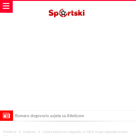
Romero dogovorio uvjete sa Atleticom
Mourinho uvodi strogu disciplinu u Real Madridu. Ovo su tri nova
Početna
Košarka
Lillard poklonio nagradu iz NBA Kupa zaposlenicima