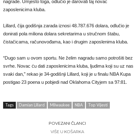
nagrade. Umjesto toga, odlučio je darovati taj novac
zaposlenicima kluba.
Lillard, čija godišnja zarada iznosi 48.787.676 dolara, odlučio je
donirati pola miliona dolara sekretarima u stručnom štabu,
čistačicama, računovođama, kao i drugim zaposlenima kluba.
“Dugo sam u ovom sportu. Ne želim nagradu samo potrošiti bez
svrhe. Novac ću dati zaposlenicima kluba, ljudima koji su uz nas
svaki dan,” rekao je 34-godišnji Lillard, koji je u finalu NBA Kupa
postigao 23 poena u pobjedi nad Oklahoma Cityjem sa 97:81.
Tags
Damian Lillard
Milwaukee
NBA
Top Vijesti
POVEZANI ČLANCI
VIŠE U KOŠARKA