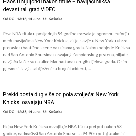
Haos u Njujorku nakon titule – navijači Niksa
devastirali grad VIDEO
Od
DC
13:18, 14 Juna
U :
Košarka
Prva NBA titula u posljednjih 54 godine izazvala je ogromnu euforiju
među navijačima New York Knicksa, ali je slavlje u New Yorku ubrzo
preraslo u haotične scene na ulicama grada. Nakon pobjede Knicksa
nad San Antonio Spursima i osvajanja šampionskog prstena, hiljade
navijača izašle su na ulice Manhattana i drugih dijelova grada. Osim
pjesme i slavlja, zabilježeni su brojni incidenti, …
Prekid posta dug više od pola stoljeća: New York
Knicksi osvajaju NBA!
Od
DC
12:38, 14 Juna
U :
Košarka
Ekipa New York Knicksa osvojila je NBA titulu prvi put nakon 53
godine, nadmašivši San Antonio Spurse sa 94:90 u petoj utakmici