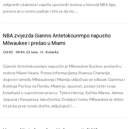
odigranih utakmica i najviše upućenih šuteva u historiji NBA lige,
ponovo je u centru pažnje i čini se da mu …
NBA zvijezda Giannis Antetokounmpo napustio
Milwaukee i prešao u Miami
Od
SD
09:43, 23 Juna
U :
Košarka
Giannis Antetokounmpo napustio je Milwaukee Buckse, prešavši u
redove Miami Heata. Prema informacijama Shamsa Charanije,
dogovor između Milwaukeeja i Miamija uključivao je odlazak Giannisa i
Bobbyja Portisa na Floridu. Miami je, zauzvrat, poslao četiri svoja
košarkaša u suprotnom pravcu: Tylera Herroa, Kel'ela Warea, Jaimea
Jaqueza i Kasparasa Jakučionisa. Dodajući tome, Milwaukee je dobio
tri picka prve runde drafta, uključujući i …