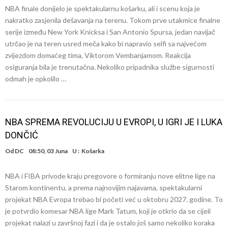
NBA finale donijelo je spektakularnu košarku, ali i scenu koja je
nakratko zasjenila dešavanja na terenu. Tokom prve utakmice finalne
serije između New York Knicksa i San Antonio Spursa, jedan navijač
utrčao je na teren usred meča kako bi napravio selfi sa najvećom
zvijezdom domaćeg tima, Viktorom Vembanjamom. Reakcija
osiguranja bila je trenutačna. Nekoliko pripadnika službe sigurnosti
odmah je opkolilo …
NBA SPREMA REVOLUCIJU U EVROPI, U IGRI JE I LUKA
DONČIĆ
Od
DC
08:50, 03 Juna
U :
Košarka
NBA i FIBA privode kraju pregovore o formiranju nove elitne lige na
Starom kontinentu, a prema najnovijim najavama, spektakularni
projekat NBA Evropa trebao bi početi već u oktobru 2027. godine. To
je potvrdio komesar NBA lige Mark Tatum, koji je otkrio da se cijeli
projekat nalazi u završnoj fazi i da je ostalo još samo nekoliko koraka