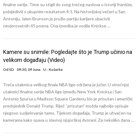
finalne serije. Time su stigli do svog trećeg naslova u istoriji franšize,
pobijedivši s ukupnim rezultatom 4:1. Na historijskoj večeri u San
Antoniju, Jalen Brunson je pružio partiju karijere ubacivši
nevjerovatnih 45 poena. Ova izvedba je vodila Knickse …
Kamere su snimile: Pogledajte što je Trump učinio na
velikom događaju (Video)
Od
SD
09:30, 09 Juna
U :
Košarka
Treća utakmica velikog finala NBA lige održana je jučer. U sinoćnjoj
utakmici finalne serije NBA lige između New York Knicksa i San
Antonio Spursa u Madison Square Gardenu bio je prisutan i američki
predsjednik Donald Trump. Riječ “prisutan” možda najbolje opisuje
njegovo sudjelovanje tamo. Tijekom događaja, Trump je uhvaćen na
kamerama kako spava u slavnoj njujorškoj dvorani. Za nekoliko dana …