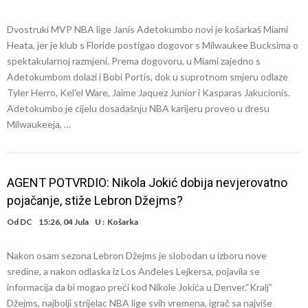
Dvostruki MVP NBA lige Janis Adetokumbo novi je košarkaš Miami
Heata, jer je klub s Floride postigao dogovor s Milwaukee Bucksima o
spektakularnoj razmjeni. Prema dogovoru, u Miami zajedno s
Adetokumbom dolazi i Bobi Portis, dok u suprotnom smjeru odlaze
Tyler Herro, Kel'el Ware, Jaime Jaquez Junior i Kasparas Jakucionis.
Adetokumbo je cijelu dosadašnju NBA karijeru proveo u dresu
Milwaukeeja, …
AGENT POTVRDIO: Nikola Jokić dobija nevjerovatno
pojačanje, stiže Lebron Džejms?
Od
DC
15:26, 04 Jula
U :
Košarka
Nakon osam sezona Lebron Džejms je slobodan u izboru nove
sredine, a nakon odlaska iz Los Anđeles Lejkersa, pojavila se
informacija da bi mogao preći kod Nikole Jokića u Denver.“Kralj”
Džejms, najbolji strijelac NBA lige svih vremena, igrač sa najviše