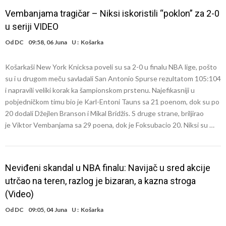
Vembanjama tragičar – Niksi iskoristili “poklon” za 2-0
u seriji VIDEO
Od
DC
09:58, 06 Juna
U :
Košarka
Košarkaši New York Knicksa poveli su sa 2-0 u finalu NBA lige, pošto
su i u drugom meču savladali San Antonio Spurse rezultatom 105:104
i napravili veliki korak ka šampionskom prstenu. Najefikasniji u
pobjedničkom timu bio je Karl-Entoni Tauns sa 21 poenom, dok su po
20 dodali Džejlen Branson i Mikal Bridžis. S druge strane, briljirao
je Viktor Vembanjama sa 29 poena, dok je Foksubacio 20. Niksi su …
Neviđeni skandal u NBA finalu: Navijač u sred akcije
utrčao na teren, razlog je bizaran, a kazna stroga
(Video)
Od
DC
09:05, 04 Juna
U :
Košarka