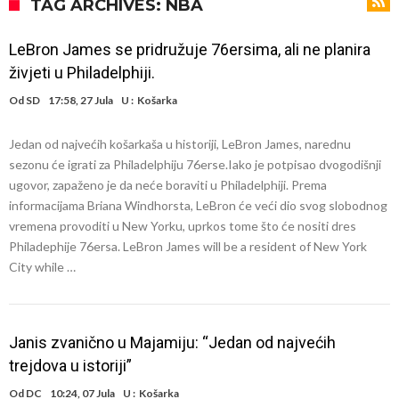
Atletika?!
Ovo se Novaku nikad nije dešavalo: Sinner i Alcaraz odustaju, a
TAG ARCHIVES: NBA
Zverev se odmah “raspao”
Infantino imao ljubavnicu: Isplivale skandalozne informacije, dobila je
LeBron James se pridružuje 76ersima, ali ne planira
novac od UEFA
Mourinho uvodi strogu disciplinu u Real Madrid. Ovo su tri nova
živjeti u Philadelphiji.
pravila
Arsenal dovodi zvijezdu Serie A za 138 miliona eura?
Od
SD
17:58, 27 Jula
U :
Košarka
Francuski sudija optužen za porodično nasilje. Prijeti mu 18 mjeseci
Jedan od najvećih košarkaša u historiji, LeBron James, narednu
zatvora
Jake Paul kreće u rušenje UFC-a
sezonu će igrati za Philadelphiju 76erse.Iako je potpisao dvogodišnji
Mudrik se vratio na teren nakon više od 600 dana. Odmah ide na
ugovor, zapaženo je da neće boraviti u Philadelphiji. Prema
informacijama Briana Windhorsta, LeBron će veći dio svog slobodnog
posudbu?
Real Madrid odlučio: Endrick ide u Premier ligu!
vremena provoditi u New Yorku, uprkos tome što će nositi dres
Philadephije 76ersa. LeBron James will be a resident of New York
City while …
Janis zvanično u Majamiju: “Jedan od najvećih
trejdova u istoriji”
Od
DC
10:24, 07 Jula
U :
Košarka