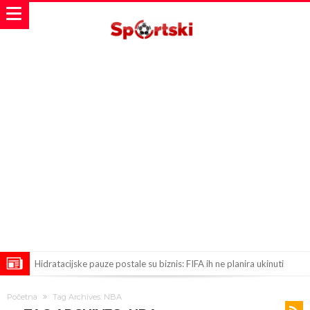
Hidratacijske pauze postale su biznis: FIFA ih ne planira ukinuti
Potpuni obračun – Barselona preotima najvažniji letnji transfer
Početna
Tag Archives: NBA