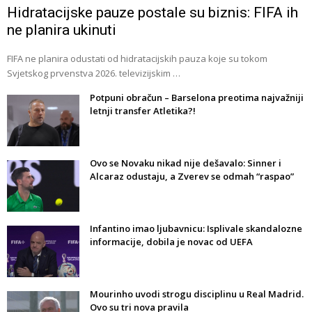
Hidratacijske pauze postale su biznis: FIFA ih
ne planira ukinuti
FIFA ne planira odustati od hidratacijskih pauza koje su tokom
Svjetskog prvenstva 2026. televizijskim …
Potpuni obračun – Barselona preotima najvažniji
letnji transfer Atletika?!
Ovo se Novaku nikad nije dešavalo: Sinner i
Alcaraz odustaju, a Zverev se odmah “raspao”
Infantino imao ljubavnicu: Isplivale skandalozne
informacije, dobila je novac od UEFA
Mourinho uvodi strogu disciplinu u Real Madrid.
Ovo su tri nova pravila