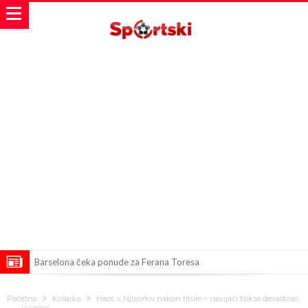
Barselona čeka ponude za Ferana Toresa
Vinicius je izbrisao sve objave s Instagrama nakon što mu je Real
Početna
Košarka
Haos u Njujorku nakon titule – navijači Niksa devastirali