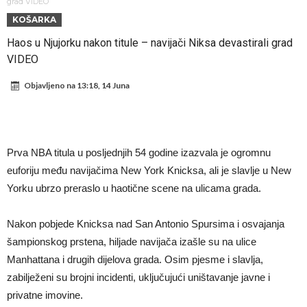
dao ponudu
Osimen se opet nudi, šta kažete za ovu rokadu?
grad VIDEO
KOŠARKA
Španci uvode nova pravila ove sezone
Haos u Njujorku nakon titule – navijači Niksa devastirali grad
Sada je jasno zašto je došao: “Luda” klauzula iz Salahovog ugovora s
VIDEO
Turcima je otkrivena
Predsjednik velikana otkrio pregovore sa Dušanom Vlahovićem
Objavljeno na
13:18, 14 Juna
Ronaldo objavio slike iz garaže. “Moje igračke”
Ostvariće se velika želja Diega Simeonea? Atletico kreće po
argentinsku zvijezdu
Nejmar potpuno izgubio glavu, šta mu ovo treba? (Video)
Prva NBA titula u posljednjih 54 godine izazvala je ogromnu
Dok Real čeka Vinisijusa, Perez upravo završio najskuplji transfer u
euforiju među navijačima New York Knicksa, ali je slavlje u New
historiji!
Yorku ubrzo preraslo u haotične scene na ulicama grada.
Nakon pobjede Knicksa nad San Antonio Spursima i osvajanja
šampionskog prstena, hiljade navijača izašle su na ulice
Manhattana i drugih dijelova grada. Osim pjesme i slavlja,
zabilježeni su brojni incidenti, uključujući uništavanje javne i
privatne imovine.