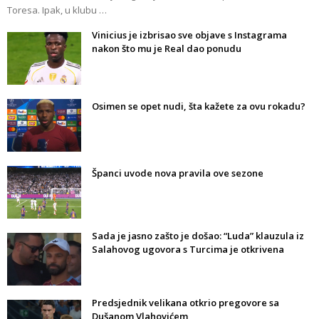
Toresa. Ipak, u klubu …
Vinicius je izbrisao sve objave s Instagrama
nakon što mu je Real dao ponudu
Osimen se opet nudi, šta kažete za ovu rokadu?
Španci uvode nova pravila ove sezone
Sada je jasno zašto je došao: “Luda” klauzula iz
Salahovog ugovora s Turcima je otkrivena
Predsjednik velikana otkrio pregovore sa
Dušanom Vlahovićem