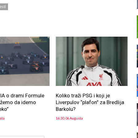
esti
FIA o drami Formule
Koliko traži PSG i koji je
ožemo da idemo
Liverpulov “plafon” za Bredlija
eko”
Barkolu?
sta
16:30, 06 Augusta