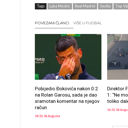
Tags
Luka Modrić
Real Madrid
Sevilla
Top Vij
POVEZANI ČLANCI
VIŠE U FUDBAL
Pobijedio Đokovića nakon 0:2
Direktor 
na Rolan Garosu, sada je dao
1: “Ne m
sramotan komentar na njegov
toliko dal
račun
16:32, 06 Augu
18:32, 06 Augusta