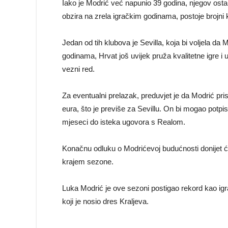
Iako je Modrić već napunio 39 godina, njegov ostan
obzira na zrela igračkim godinama, postoje brojni k
Jedan od tih klubova je Sevilla, koja bi voljela da
godinama, Hrvat još uvijek pruža kvalitetne igre i u
vezni red.
Za eventualni prelazak, preduvjet je da Modrić pris
eura, što je previše za Sevillu. On bi mogao potpi
mjeseci do isteka ugovora s Realom.
Konačnu odluku o Modrićevoj budućnosti donijet će
krajem sezone.
Luka Modrić je ove sezoni postigao rekord kao igrač s
koji je nosio dres Kraljeva.