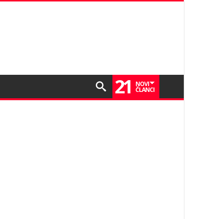
21
NOVI
ČLANCI