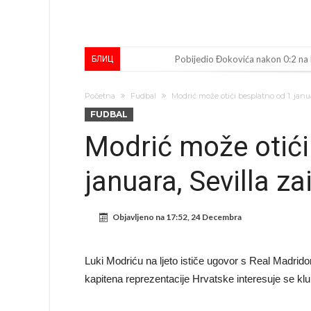
Pobijedio Đokovića nakon 0:2 na
БЛИЦ
Direktor FIA o drami Formule 1:
Početna
Fudbal
Modrić može otići besplatno od 1. janu
Koliko traži PSG i koji je Liverpul
FUDBAL
Prva ponuda za Rafaela Leaa – od
Modrić može otići
Zašto je nepoznati italijanski pe
januara, Sevilla z
Veliki udarac za Barcelonu: Junak f
Deco nije posjetio Madrid samo zb
Objavljeno na
17:52, 24 Decembra
Kapiten slavnog kluba ubijen u na
Potresne scene na sahrani UFC borc
Luki Modriću na ljeto ističe ugovor s Real Madri
GROM USMRTIO FUDBALERA: Velika
kapitena reprezentacije Hrvatske interesuje se klu