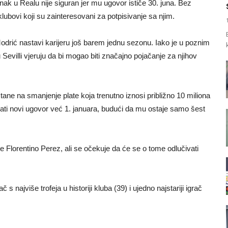
ak u Realu nije siguran jer mu ugovor ističe 30. juna. Bez
lubovi koji su zainteresovani za potpisivanje sa njim.
 Modrić nastavi karijeru još barem jednu sezonu. Iako je u poznim
 Sevilli vjeruju da bi mogao biti značajno pojačanje za njihov
tane na smanjenje plate koja trenutno iznosi približno 10 miliona
sati novi ugovor već 1. januara, budući da mu ostaje samo šest
 Florentino Perez, ali se očekuje da će se o tome odlučivati
 najviše trofeja u historiji kluba (39) i ujedno najstariji igrač