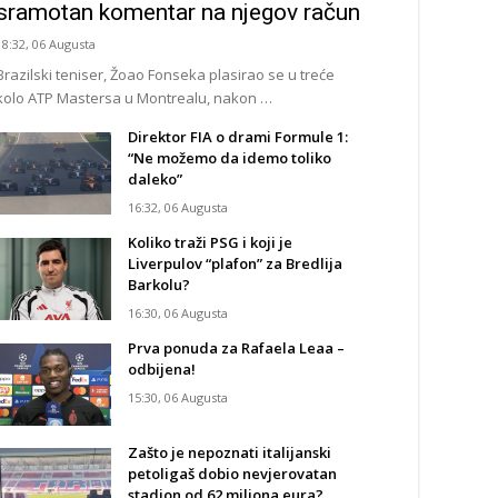
sramotan komentar na njegov račun
18:32, 06 Augusta
Brazilski teniser, Žoao Fonseka plasirao se u treće
kolo ATP Mastersa u Montrealu, nakon …
Direktor FIA o drami Formule 1:
“Ne možemo da idemo toliko
daleko”
16:32, 06 Augusta
Koliko traži PSG i koji je
Liverpulov “plafon” za Bredlija
Barkolu?
16:30, 06 Augusta
Prva ponuda za Rafaela Leaa –
odbijena!
15:30, 06 Augusta
Zašto je nepoznati italijanski
petoligaš dobio nevjerovatan
stadion od 62 miliona eura?