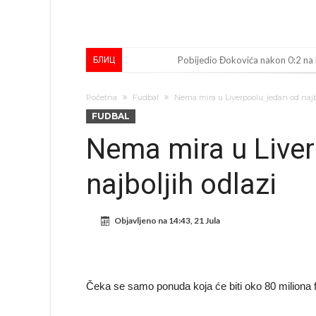
Pobijedio Đokovića nakon 0:2 na
БЛИЦ
Direktor FIA o drami Formule 1:
Početna
Fudbal
Nema mira u Liverpoolu, jedan od najb
Koliko traži PSG i koji je Liverpul
FUDBAL
Prva ponuda za Rafaela Leaa – od
Nema mira u Liver
Zašto je nepoznati italijanski pe
najboljih odlazi
Veliki udarac za Barcelonu: Junak f
Deco nije posjetio Madrid samo zb
Objavljeno na
14:43, 21 Jula
Kapiten slavnog kluba ubijen u na
Potresne scene na sahrani UFC borc
GROM USMRTIO FUDBALERA: Velika
Čeka se samo ponuda koja će biti oko 80 miliona f