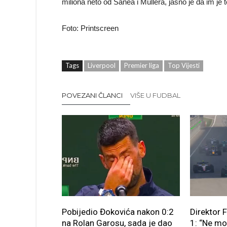
miliona neto od Sanea i Müllera, jasno je da im je t
Foto: Printscreen
Tags
Liverpool
Premier liga
Top Vijesti
POVEZANI ČLANCI
VIŠE U FUDBAL
Pobijedio Đokovića nakon 0:2
Direktor 
na Rolan Garosu, sada je dao
1: “Ne m