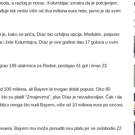
oola, a razlog je novac. Kolumbijac smatra da je potcijenjen,
ađuje tek nešto više od dva miliona eura neto, jasno je da svim
 je, kako se priča, Díaz bio ozbiljna opcija. Međutim, potpuno
ea i žele Kolumbijca. Díaz je ove godine dao 17 golova u svim
igrao 148 utakmica za Redse, postigao 41 gol i imao 23
d 100 miliona, ali Bayern bi mogao dobiti popust. Oko 80
o što su platili “Zmajevima”, plus Díaz je nezadovoljan. Čak i da
 blizu onoga što nudi Bayern, više od 10 miliona eura po sezoni,
i Neuera. Bayern mu može ponuditi ovu platu jer se oslobodio 22