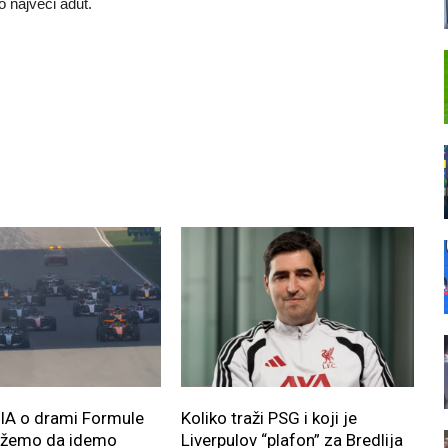
o najveći adut.
FIA o drami Formule
Koliko traži PSG i koji je
ožemo da idemo
Liverpulov “plafon” za Bredlija