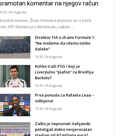
sramotan komentar na njegov račun
18:32, 06 Augusta
Brazilski teniser, Žoao Fonseka plasirao se u treće
kolo ATP Mastersa u Montrealu, nakon …
Direktor FIA o drami Formule 1:
“Ne možemo da idemo toliko
daleko”
16:32, 06 Augusta
Koliko traži PSG i koji je
Liverpulov “plafon” za Bredlija
Barkolu?
16:30, 06 Augusta
Prva ponuda za Rafaela Leaa –
odbijena!
15:30, 06 Augusta
Zašto je nepoznati italijanski
petoligaš dobio nevjerovatan
stadion od 62 miliona eura?