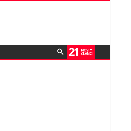
21
NOVI
ČLANCI