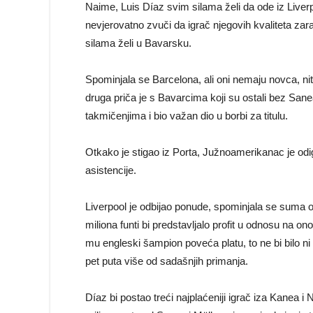
Naime, Luis Díaz svim silama želi da ode iz Liverp
nevjerovatno zvuči da igrač njegovih kvaliteta zar
silama želi u Bavarsku.
Spominjala se Barcelona, ali oni nemaju novca, niti
druga priča je s Bavarcima koji su ostali bez San
takmičenjima i bio važan dio u borbi za titulu.
Otkako je stigao iz Porta, Južnoamerikanac je od
asistencije.
Liverpool je odbijao ponude, spominjala se suma o
miliona funti bi predstavljalo profit u odnosu na on
mu engleski šampion poveća platu, to ne bi bilo ni
pet puta više od sadašnjih primanja.
Díaz bi postao treći najplaćeniji igrač iza Kanea 