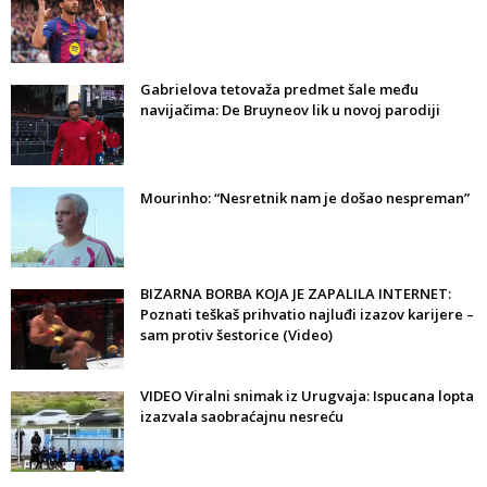
Gabrielova tetovaža predmet šale među
navijačima: De Bruyneov lik u novoj parodiji
Mourinho: “Nesretnik nam je došao nespreman”
BIZARNA BORBA KOJA JE ZAPALILA INTERNET:
Poznati teškaš prihvatio najluđi izazov karijere –
sam protiv šestorice (Video)
VIDEO Viralni snimak iz Urugvaja: Ispucana lopta
izazvala saobraćajnu nesreću