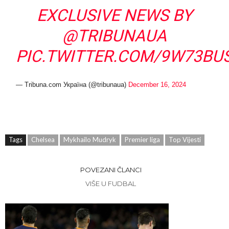
EXCLUSIVE NEWS BY
@TRIBUNAUA
PIC.TWITTER.COM/9W73BU
— Tribuna.com Україна (@tribunaua)
December 16, 2024
Tags
Chelsea
Mykhailo Mudryk
Premier liga
Top Vijesti
POVEZANI ČLANCI
VIŠE U FUDBAL