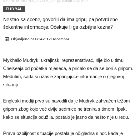
miliona eura!
Rashford se vratio u Manchester United. Odbija Tursku i Saudijsku
šokantne informacije: Očekuje li ga ozbiljna kazna?
FUDBAL
Arabiju
Darwin Núñez blizu Trabzonsporu
Nestao sa scene, govorili da ima gripu, pa potvrđene
Ferran Torres sve bliže PSG-u
šokantne informacije: Očekuje li ga ozbiljna kazna?
Gabrielova tetovaža predmet šale među navijačima: De Bruyneov lik
Objavljeno na
08:42, 17 Decembra
u novoj parodiji
Mourinho: “Nesretnik nam je došao nespreman”
BIZARNA BORBA KOJA JE ZAPALILA INTERNET: Poznati teškaš
Mykhailo Mudryk, ukrajinski reprezentativac, nije bio u timu
prihvatio najluđi izazov karijere – sam protiv šestorice (Video)
VIDEO Viralni snimak iz Urugvaja: Ispucana lopta izazvala
Chelseaja od početka mjeseca, a pričalo se da se bori s gripom.
saobraćajnu nesreću
U Madridu iznenađeni nevjerovatnom ponudom za Ardu Gulera!
Međutim, sada su izašle zapanjujuće informacije o njegovoj
situaciji.
Engleski mediji prvo su navodili da je Mudryk zahvaćen težom
gripom zbog koje već dvije sedmice ne trenira s timom. Ipak,
kako se situacija odužila, postalo je jasno da nešto nije u redu.
Prava ozbiljnost situacije postala je očigledna sinoć kada je