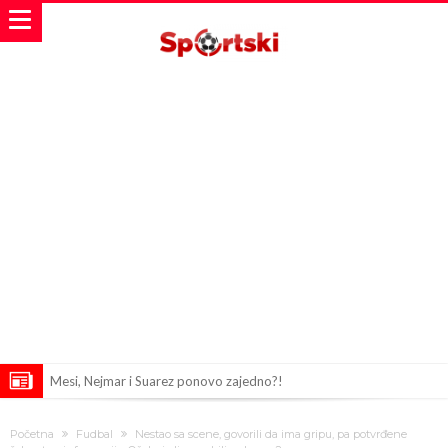
Mesi, Nejmar i Suarez ponovo zajedno?!
Bomba iz Madrida: Arda Güler u centru pažnje zbog ponude od 18
Početna
Fudbal
Nestao sa scene, govorili da ima gripu, pa potvrđene