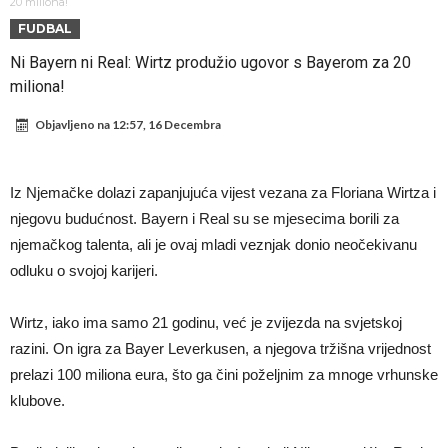
daleko”
Koliko traži PSG i koji je Liverpulov “plafon” za Bredlija Barkolu?
20 miliona!
FUDBAL
Prva ponuda za Rafaela Leaa – odbijena!
Ni Bayern ni Real: Wirtz produžio ugovor s Bayerom za 20
Zašto je nepoznati italijanski petoligaš dobio nevjerovatan stadion
miliona!
od 62 miliona eura?
Veliki udarac za Barcelonu: Junak finala Svjetskog prvenstva želi otići
Objavljeno na
12:57, 16 Decembra
Deco nije posjetio Madrid samo zbog Alvareza, Barcelona planira
historijski transfer?
Kapiten slavnog kluba ubijen u napadu ispred svoje kuće, nacija
Iz Njemačke dolazi zapanjujuća vijest vezana za Floriana Wirtza i
zahtijeva pravdu.
Potresne scene na sahrani UFC borca! Red ljudi, muzika i aplauz koji
njegovu budućnost. Bayern i Real su se mjesecima borili za
tjera suze
GROM USMRTIO FUDBALERA: Velika tragedija! Povrijeđeno još 12
njemačkog talenta, ali je ovaj mladi veznjak donio neočekivanu
odluku o svojoj karijeri.
igrača!
Wirtz, iako ima samo 21 godinu, već je zvijezda na svjetskoj
razini. On igra za Bayer Leverkusen, a njegova tržišna vrijednost
prelazi 100 miliona eura, što ga čini poželjnim za mnoge vrhunske
klubove.