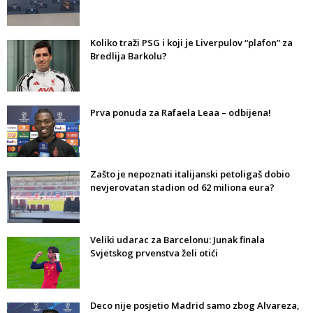
Koliko traži PSG i koji je Liverpulov “plafon” za
Bredlija Barkolu?
Prva ponuda za Rafaela Leaa – odbijena!
Zašto je nepoznati italijanski petoligaš dobio
nevjerovatan stadion od 62 miliona eura?
Veliki udarac za Barcelonu: Junak finala
Svjetskog prvenstva želi otići
Deco nije posjetio Madrid samo zbog Alvareza,