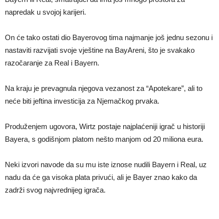
napredak u svojoj karijeri.
On će tako ostati dio Bayerovog tima najmanje još jednu sezonu i
nastaviti razvijati svoje vještine na BayAreni, što je svakako
razočaranje za Real i Bayern.
Na kraju je prevagnula njegova vezanost za “Apotekare”, ali to
neće biti jeftina investicija za Njemačkog prvaka.
Produženjem ugovora, Wirtz postaje najplaćeniji igrač u historiji
Bayera, s godišnjom platom nešto manjom od 20 miliona eura.
Neki izvori navode da su mu iste iznose nudili Bayern i Real, uz
nadu da će ga visoka plata privući, ali je Bayer znao kako da
zadrži svog najvrednijeg igrača.