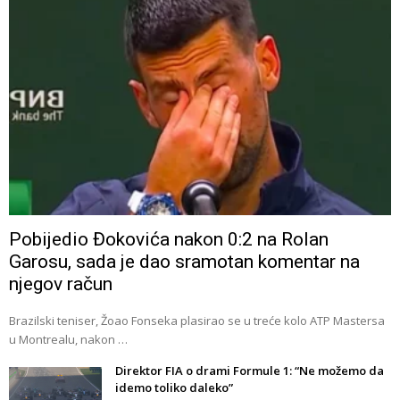
Pobijedio Đokovića nakon 0:2 na Rolan
Garosu, sada je dao sramotan komentar na
njegov račun
Brazilski teniser, Žoao Fonseka plasirao se u treće kolo ATP Mastersa
u Montrealu, nakon …
Direktor FIA o drami Formule 1: “Ne možemo da
idemo toliko daleko”