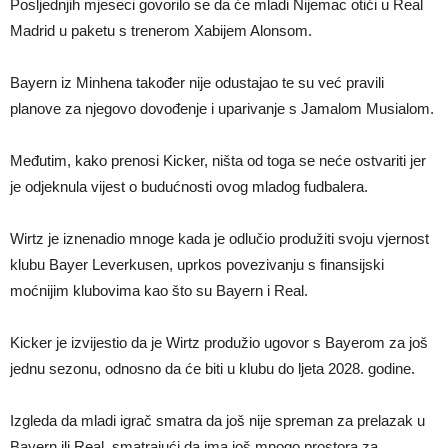
Posljednjih mjeseci govorilo se da će mladi Nijemac otići u Real
Madrid u paketu s trenerom Xabijem Alonsom.
Bayern iz Minhena također nije odustajao te su već pravili
planove za njegovo dovođenje i uparivanje s Jamalom Musialom.
Međutim, kako prenosi Kicker, ništa od toga se neće ostvariti jer
je odjeknula vijest o budućnosti ovog mladog fudbalera.
Wirtz je iznenadio mnoge kada je odlučio produžiti svoju vjernost
klubu Bayer Leverkusen, uprkos povezivanju s finansijski
moćnijim klubovima kao što su Bayern i Real.
Kicker je izvijestio da je Wirtz produžio ugovor s Bayerom za još
jednu sezonu, odnosno da će biti u klubu do ljeta 2028. godine.
Izgleda da mladi igrač smatra da još nije spreman za prelazak u
Bayern ili Real, smatrajući da ima još mnogo prostora za