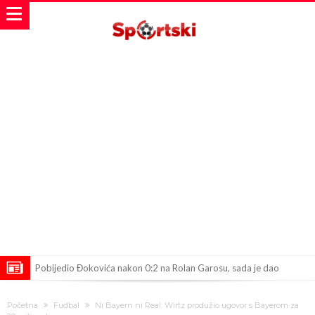
Pobijedio Đokovića nakon 0:2 na Rolan Garosu, sada je dao
sramotan komentar na njegov račun
Direktor FIA o drami Formule 1: “Ne možemo da idemo toliko
Početna
Fudbal
Ni Bayern ni Real: Wirtz produžio ugovor s Bayerom za