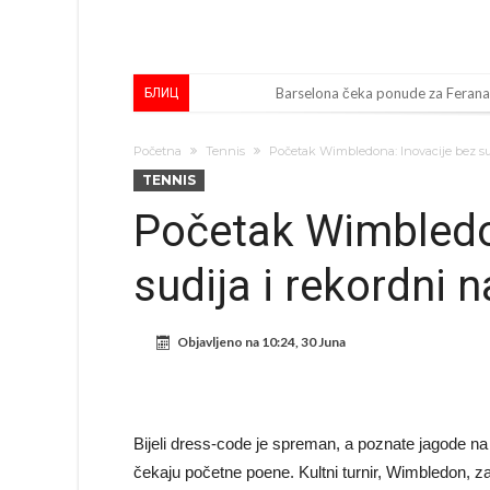
Barselona čeka ponude za Ferana
БЛИЦ
Vinicius je izbrisao sve objave s
Početna
Tennis
Početak Wimbledona: Inovacije bez su
Osimen se opet nudi, šta kažete 
TENNIS
Španci uvode nova pravila ove s
Početak Wimbledo
Sada je jasno zašto je došao: “Lu
sudija i rekordni 
Predsjednik velikana otkrio pre
Ronaldo objavio slike iz garaže. “
Objavljeno na
10:24, 30 Juna
Ostvariće se velika želja Diega S
Nejmar potpuno izgubio glavu, št
Dok Real čeka Vinisijusa, Perez upr
Bijeli dress-code je spreman, a poznate jagode na
čekaju početne poene. Kultni turnir, Wimbledon, z