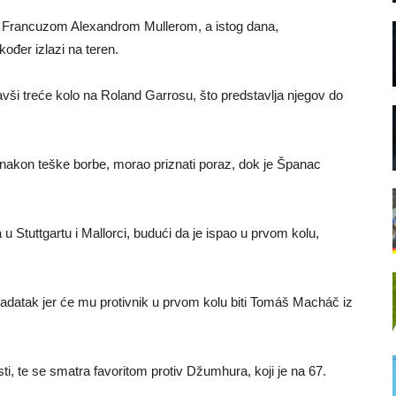
s Francuzom Alexandrom Mullerom, a istog dana,
đer izlazi na teren.
avši treće kolo na Roland Garrosu, što predstavlja njegov do
nakon teške borbe, morao priznati poraz, dok je Španac
 Stuttgartu i Mallorci, budući da je ispao u prvom kolu,
atak jer će mu protivnik u prvom kolu biti Tomáš Macháč iz
ti, te se smatra favoritom protiv Džumhura, koji je na 67.