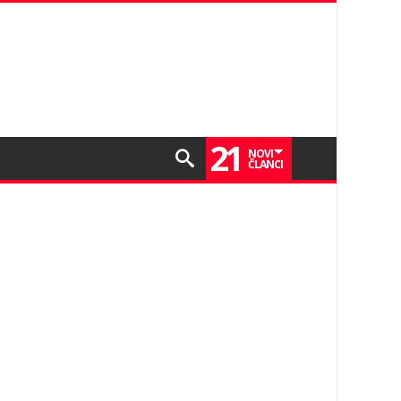
21
NOVI
ČLANCI