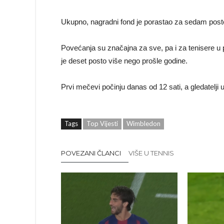
Ukupno, nagradni fond je porastao za sedam post
Povećanja su značajna za sve, pa i za tenisere u 
je deset posto više nego prošle godine.
Prvi mečevi počinju danas od 12 sati, a gledatelji 
Tags
Top Vijesti
Wimbledon
POVEZANI ČLANCI
VIŠE U TENNIS