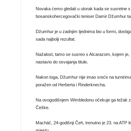
Novaka ćemo gledati u utorak kada se susretne 
bosanskohercegovački teniser Damir Džumhur tako
Džumhur je u zadnjim tjednima bio u formi, dostig
sada najbolji rezultat.
Nažalost, tamo se susreo s Alcarazom, kojem je, 
nastavio do osvajanja titule.
Nakon toga, Džumhur nije imao sreće na turnirima u
poražen od Herberta i Rinderknecha.
Na ovogodišnjem Wimbledonu očekuje ga težak zad
Češke.
Macháč, 24-godišnji Čeh, trenutno je 23. na ATP lis
mjestu.