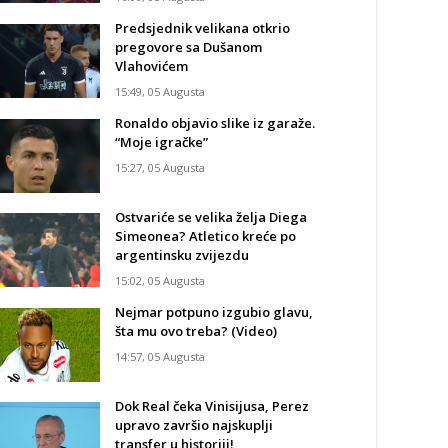
Predsjednik velikana otkrio
pregovore sa Dušanom
Vlahovićem
15:49, 05 Augusta
Ronaldo objavio slike iz garaže.
“Moje igračke”
15:27, 05 Augusta
Ostvariće se velika želja Diega
Simeonea? Atletico kreće po
argentinsku zvijezdu
15:02, 05 Augusta
Nejmar potpuno izgubio glavu,
šta mu ovo treba? (Video)
14:57, 05 Augusta
Dok Real čeka Vinisijusa, Perez
upravo završio najskuplji
transfer u historiji!