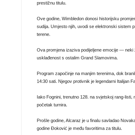
prestižnu titulu.
Ove godine, Wimbledon donosi historijsku promjenu 
sudija. Umjesto njih, uvodi se elektronski sistem 
terene.
Ova promjena izaziva podijeljene emocije — neki ž
usklađenost s ostalim Grand Slamovima.
Program započinje na manjim terenima, dok branila
14:30 sati. Njegov protivnik je legendarni Italijan F
Iako Fognini, trenutno 128. na svjetskoj rang-listi
početak turnira.
Prošle godine, Alcaraz je u finalu savladao Novaka Đ
godine Đoković je među favoritima za titulu.