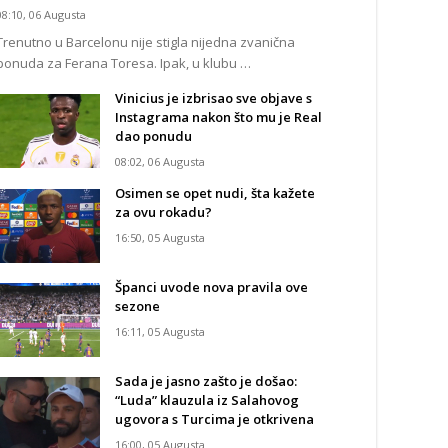
08:10, 06 Augusta
Trenutno u Barcelonu nije stigla nijedna zvanična
ponuda za Ferana Toresa. Ipak, u klubu …
Vinicius je izbrisao sve objave s
Instagrama nakon što mu je Real
dao ponudu
08:02, 06 Augusta
Osimen se opet nudi, šta kažete
za ovu rokadu?
16:50, 05 Augusta
Španci uvode nova pravila ove
sezone
16:11, 05 Augusta
Sada je jasno zašto je došao:
“Luda” klauzula iz Salahovog
ugovora s Turcima je otkrivena
16:00, 05 Augusta