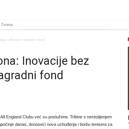
 Toresa
 Instagrama nakon što mu je Real dao ponudu
dija i rekordni nagradni fond
za ovu rokadu?
ezone
na: Inovacije bez
da” klauzula iz Salahovog ugovora s Turcima je otkrivena
nagradni fond
govore sa Dušanom Vlahovićem
Moje igračke”
imeonea? Atletico kreće po argentinsku zvijezdu
a mu ovo treba? (Video)
avo završio najskuplji transfer u historiji!
 All England Clubu već su poslužene. Tribine s nestrpljenjem
apočinje danas, donoseći nova uzbuđenja i borbu tenisera za