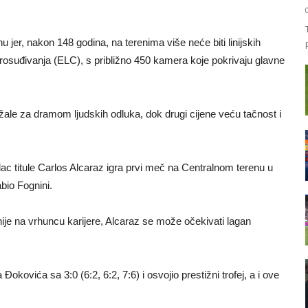
jer, nakon 148 godina, na terenima više neće biti linijskih
prosuđivanja (ELC), s približno 450 kamera koje pokrivaju glavne
ale za dramom ljudskih odluka, dok drugi cijene veću tačnost i
c titule Carlos Alcaraz igra prvi meč na Centralnom terenu u
abio Fognini.
, nije na vrhuncu karijere, Alcaraz se može očekivati lagan
okovića sa 3:0 (6:2, 6:2, 7:6) i osvojio prestižni trofej, a i ove