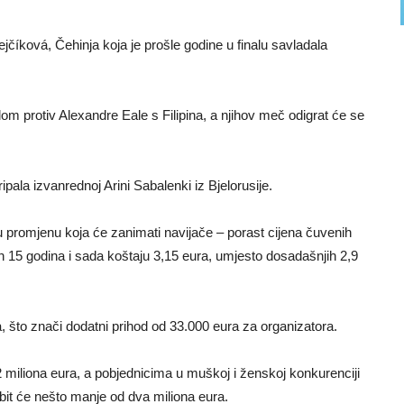
ejčíková, Čehinja koja je prošle godine u finalu savladala
lom protiv Alexandre Eale s Filipina, a njihov meč odigrat će se
pripala izvanrednoj Arini Sabalenki iz Bjelorusije.
 promjenu koja će zanimati navijače – porast cijena čuvenih
 15 godina i sada koštaju 3,15 eura, umjesto dosadašnjih 2,9
 što znači dodatni prihod od 33.000 eura za organizatora.
miliona eura, a pobjednicima u muškoj i ženskoj konkurenciji
dobit će nešto manje od dva miliona eura.