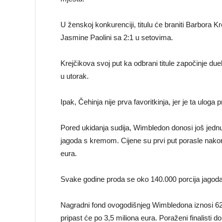
U ženskoj konkurenciji, titulu će braniti Barbora Kr
Jasmine Paolini sa 2:1 u setovima.
Krejčikova svoj put ka odbrani titule započinje due
u utorak.
Ipak, Čehinja nije prva favoritkinja, jer je ta uloga 
Pored ukidanja sudija, Wimbledon donosi još jednu
jagoda s kremom. Cijene su prvi put porasle nakon
eura.
Svake godine proda se oko 140.000 porcija jagoda,
Nagradni fond ovogodišnjeg Wimbledona iznosi 62 
pripast će po 3,5 miliona eura. Poraženi finalisti 