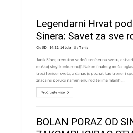
Legendarni Hrvat pod
Sinera: Savet za sve ro
Od
SD
14:32, 14 Jula
U :
Tenis
Janik Siner, trenutno vodeći teniser na svetu, ostvario 
muškoj singl konkurenciji. Nakon finalnog meča, oglasio
treći teniser sveta, a danas je poznat kao trener i sp
značajnu poruku namenjenu roditeljima mladih …
Pročitajte više
BOLAN PORAZ OD SI