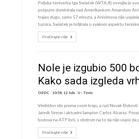
Poljska teniserka Iga Swiatek (WTA:8) osvojila je svo
potpuno dominirala nad Amerikankom Amandom Anisimov
trajao dugo, samo 57 minuta, a Anisimova nije uspjela
turnira. Swiatek je briljirala u svakom aspektu teniske
Pročitajte više
Nole je izgubio 500 
Kako sada izgleda vrh
Od
DC
10:58, 12 Jula
U :
Tenis
Vimbldon ide prema svom kraju, a naš Novak Đoković naž
Jannik Sinner i aktuelni šampion Carlos Alcaraz. Pora
bodova na ATP listi, s obzirom na to da nije uspio da 
Pročitajte više