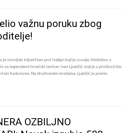
elio važnu poruku zbog
ditelje!
je istorijski trijumf kao prvi Italijan koji je osvojio Vimbldon u
 se legendarni hrvatski teniser Ivan Ljubičić, koji je u prošlosti bio
ortski funkcioner. Na društvenim mrežama, Ljubičić je prenio
NERA OZBILJNO