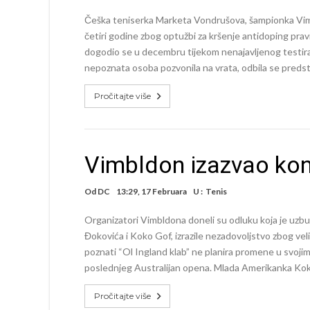
Češka teniserka Marketa Vondrušova, šampionka Vim
četiri godine zbog optužbi za kršenje antidoping pravi
dogodio se u decembru tijekom nenajavljenog testiran
nepoznata osoba pozvonila na vrata, odbila se predstav
Pročitajte više
Vimbldon izazvao kon
Od
DC
13:29, 17 Februara
U :
Tenis
Organizatori Vimbldona doneli su odluku koja je uzbur
Đokovića i Koko Gof, izrazile nezadovoljstvo zbog vel
poznati “Ol Ingland klab” ne planira promene u svojim 
poslednjeg Australijan opena. Mlada Amerikanka Koko
Pročitajte više