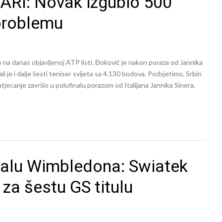
RI: Novak izgubio 500
problemu
 na danas objavljenoj ATP listi. Đoković je nakon poraza od Jannika
 je i dalje šesti teniser svijeta sa 4.130 bodova. Podsjetimo, Srbin
tjecanje završio u polufinalu porazom od Italijana Jannika Sinera.
inalu Wimbledona: Swiatek
za šestu GS titulu