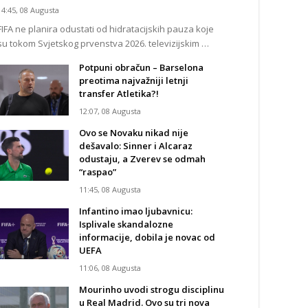
14:45, 08 Augusta
FIFA ne planira odustati od hidratacijskih pauza koje
su tokom Svjetskog prvenstva 2026. televizijskim …
Potpuni obračun – Barselona
preotima najvažniji letnji
transfer Atletika?!
12:07, 08 Augusta
Ovo se Novaku nikad nije
dešavalo: Sinner i Alcaraz
odustaju, a Zverev se odmah
“raspao”
11:45, 08 Augusta
Infantino imao ljubavnicu:
Isplivale skandalozne
informacije, dobila je novac od
UEFA
11:06, 08 Augusta
Mourinho uvodi strogu disciplinu
u Real Madrid. Ovo su tri nova