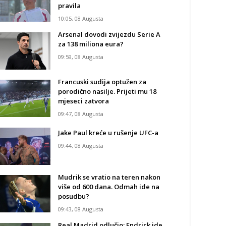
pravila
10:05, 08 Augusta
Arsenal dovodi zvijezdu Serie A
za 138 miliona eura?
09:59, 08 Augusta
Francuski sudija optužen za
porodično nasilje. Prijeti mu 18
mjeseci zatvora
09:47, 08 Augusta
Jake Paul kreće u rušenje UFC-a
09:44, 08 Augusta
Mudrik se vratio na teren nakon
više od 600 dana. Odmah ide na
posudbu?
09:43, 08 Augusta
Real Madrid odlučio: Endrick ide