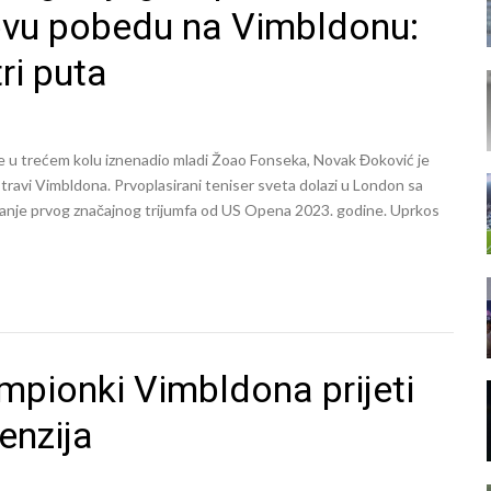
vu pobedu na Vimbldonu:
ri puta
 u trećem kolu iznenadio mladi Žoao Fonseka, Novak Đoković je
ravi Vimbldona. Prvoplasirani teniser sveta dolazi u London sa
zanje prvog značajnog trijumfa od US Opena 2023. godine. Uprkos
ampionki Vimbldona prijeti
enzija