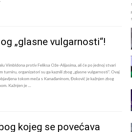
…
og „glasne vulgarnosti“!
u Vimbldona protiv Feliksa Ože-Alijasima, ali će po jednoj stvari
turniru, organizatori su ga kaznili zbog „glasne vulgarnosti“. Ovaj
a objavljena tokom meča s Kanađaninom, Đoković je kažnjen zbog
om. Kažnjen je …
bog kojeg se povećava