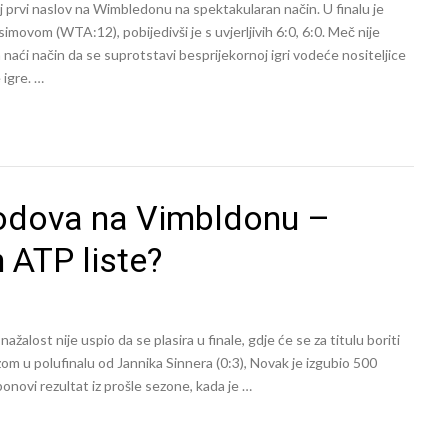
j prvi naslov na Wimbledonu na spektakularan način. U finalu je
om (WTA:12), pobijedivši je s uvjerljivih 6:0, 6:0. Meč nije
 naći način da se suprotstavi besprijekornoj igri vodeće nositeljice
 igre. …
bodova na Vimbldonu –
 ATP liste?
alost nije uspio da se plasira u finale, gdje će se za titulu boriti
zom u polufinalu od Jannika Sinnera (0:3), Novak je izgubio 500
ponovi rezultat iz prošle sezone, kada je …