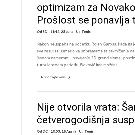
optimizam za Novako
Prošlost se ponavlja t
Od
SD
11:42, 25 Juna
U :
Tenis
Nakon neuspeha na početku Rolan Garosa, kada ga je
sve resurse usmerio ka pripremama za takmičenje na t
jasnom namerom – osvajanje 25. grend slema i posti
turbulentnom periodu, Đoković ima možda i …
Pročitajte više
Nije otvorila vrata: Š
četverogodišnja susp
Od
DC
10:53, 18 Aprila
U :
Tenis