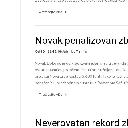
Zvereva u 14:30 sati. Zverev u ovaj susret ulazi kao 
Pročitajte više
Novak penalizovan zb
Od
SD
11:48, 08 Jula
U :
Tennis
Novak Đoković je odigrao izvanredan meč u četvrtfinal
ostati upamćen po lošem. Na najprestižnijem teniskom 
prekršaj Novaka će koštati 5.600 funti. Iako je kazn
ponašanja u prethodnom susretu s Romanom Safiulin
Pročitajte više
Neverovatan rekord z