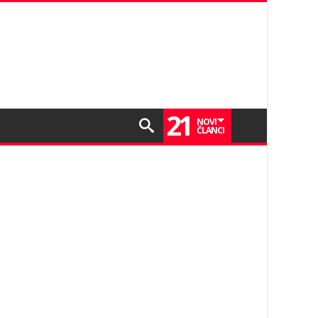
21
NOVI
ČLANCI