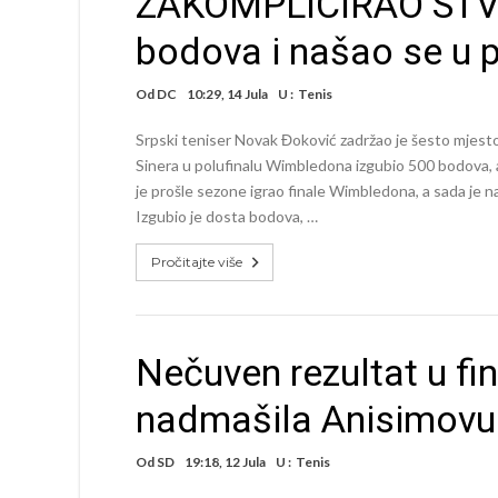
ZAKOMPLICIRAO STVA
bodova i našao se u 
Od
DC
10:29, 14 Jula
U :
Tenis
Srpski teniser Novak Đoković zadržao je šesto mjesto
Sinera u polufinalu Wimbledona izgubio 500 bodova, ali
je prošle sezone igrao finale Wimbledona, a sada je na
Izgubio je dosta bodova, …
Pročitajte više
Nečuven rezultat u f
nadmašila Anisimovu 
Od
SD
19:18, 12 Jula
U :
Tenis