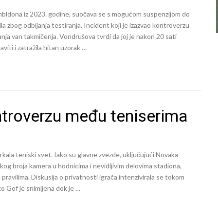
bldona iz 2023. godine, suočava se s mogućom suspenzijom do
la zbog odbijanja testiranja. Incident koji je izazvao kontroverzu
ja van takmičenja. Vondrušova tvrdi da joj je nakon 20 sati
iti i zatražila hitan uzorak …
troverzu među teniserima
kala teniski svet. Iako su glavne zvezde, uključujući Novaka
ikog broja kamera u hodnicima i nevidljivim delovima stadiona,
pravilima. Diskusija o privatnosti igrača intenzivirala se tokom
 Gof je snimljena dok je …