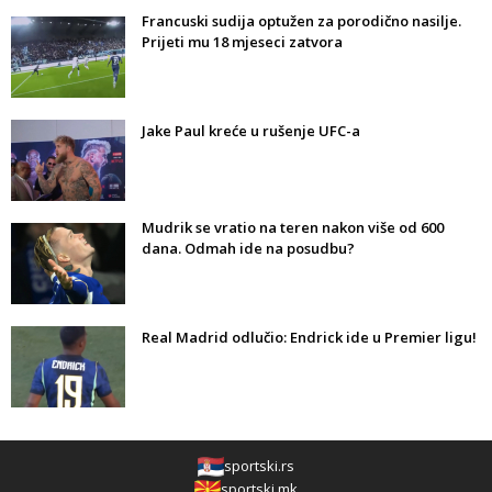
Francuski sudija optužen za porodično nasilje.
Prijeti mu 18 mjeseci zatvora
Jake Paul kreće u rušenje UFC-a
Mudrik se vratio na teren nakon više od 600
dana. Odmah ide na posudbu?
Real Madrid odlučio: Endrick ide u Premier ligu!
sportski.rs
sportski.mk