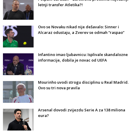
letnji transfer Atletika?!
Ovo se Novaku nikad nije dešavalo: Sinner i
Alcaraz odustaju, a Zverev se odmah “raspao”
Infantino imao ljubavnicu: Isplivale skandalozne
informacije, dobila je novac od UEFA
Mourinho uvodi strogu disciplinu u Real Madrid.
Ovo su tri nova pravila
Arsenal dovodi zvijezdu Serie A za 138 miliona
eura?