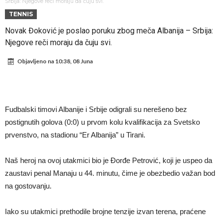
Atletika?!
Ovo se Novaku nikad nije dešavalo: Sinner i Alcaraz odustaju, a
Srbija: Njegove reči moraju da čuju svi.
TENNIS
Zverev se odmah “raspao”
Infantino imao ljubavnicu: Isplivale skandalozne informacije, dobila je
Novak Đoković je poslao poruku zbog meča Albanija – Srbija:
novac od UEFA
Mourinho uvodi strogu disciplinu u Real Madrid. Ovo su tri nova
Njegove reči moraju da čuju svi.
pravila
Arsenal dovodi zvijezdu Serie A za 138 miliona eura?
Objavljeno na
10:38, 08 Juna
Francuski sudija optužen za porodično nasilje. Prijeti mu 18 mjeseci
zatvora
Jake Paul kreće u rušenje UFC-a
Mudrik se vratio na teren nakon više od 600 dana. Odmah ide na
Fudbalski timovi Albanije i Srbije odigrali su nerešeno bez
posudbu?
Real Madrid odlučio: Endrick ide u Premier ligu!
postignutih golova (0:0) u prvom kolu kvalifikacija za Svetsko
prvenstvo, na stadionu “Er Albanija” u Tirani.
Naš heroj na ovoj utakmici bio je Đorđe Petrović, koji je uspeo da
zaustavi penal Manaju u 44. minutu, čime je obezbedio važan bod
na gostovanju.
Iako su utakmici prethodile brojne tenzije izvan terena, praćene