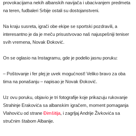
provokacijama nekih albanskih navijača i ubacivanjem predmeta
na teren, fudbaleri Srbije ostali su dostojanstveni.
Na kraju susreta, igrači obe ekipe se sportski pozdravili, a
interesantno je da je meču prisustvovao naš najuspešniji teniser
svih vremena, Novak Đoković.
On se oglasio na Instagramu, gde je podelio jasnu poruku:
– Poštovanje i fer plej je uvek mogućnost! Veliko bravo za oba
tima na ponašanju – napisao je Novak Đoković.
Uz ovu poruku, objavio je tri fotografije koje prikazuju rukovanje
Strahinje Erakovića sa albanskim igračem, moment pomaganja
Vlahoviću od strane
Đimšitija
, i zagrljaj Andrije Živkovića sa
stručnim štabom Albanije.
.