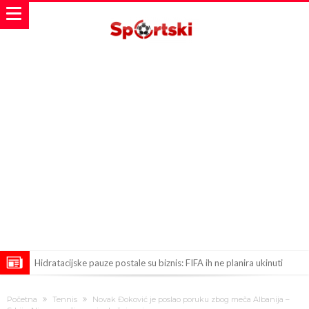
Hidratacijske pauze postale su biznis: FIFA ih ne planira ukinuti
Potpuni obračun – Barselona preotima najvažniji letnji transfer
Početna
Tennis
Novak Đoković je poslao poruku zbog meča Albanija –