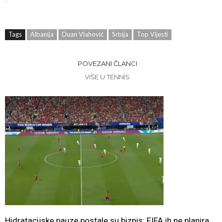
Tags
Albanija
Duan Vlahović
Srbija
Top Vijesti
POVEZANI ČLANCI
VIŠE U TENNIS
Hidratacijske pauze postale su biznis: FIFA ih ne planira