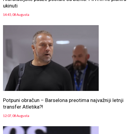
ukinuti
14:45, 08 Augusta
Potpuni obračun – Barselona preotima najvažniji letnji
transfer Atletika?!
12:07, 08 Augusta