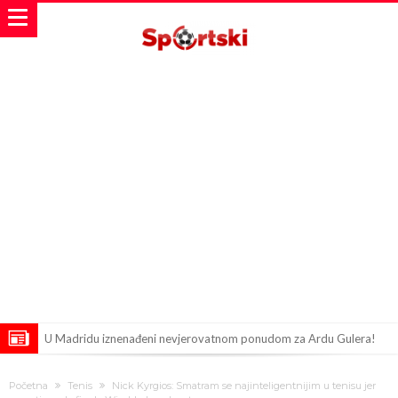
U Madridu iznenađeni nevjerovatnom ponudom za Ardu Gulera!
Španija na nogama, Barcelona i Real u strahu: “Novi Haaland” je
Početna
Tenis
Nick Kyrgios: Smatram se najinteligentnijim u tenisu jer