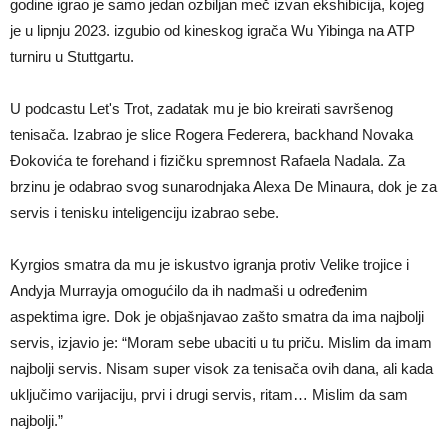
godine igrao je samo jedan ozbiljan meč izvan ekshibicija, kojeg
je u lipnju 2023. izgubio od kineskog igrača Wu Yibinga na ATP
turniru u Stuttgartu.
U podcastu Let's Trot, zadatak mu je bio kreirati savršenog
tenisača. Izabrao je slice Rogera Federera, backhand Novaka
Đokovića te forehand i fizičku spremnost Rafaela Nadala. Za
brzinu je odabrao svog sunarodnjaka Alexa De Minaura, dok je za
servis i tenisku inteligenciju izabrao sebe.
Kyrgios smatra da mu je iskustvo igranja protiv Velike trojice i
Andyja Murrayja omogućilo da ih nadmaši u određenim
aspektima igre. Dok je objašnjavao zašto smatra da ima najbolji
servis, izjavio je: “Moram sebe ubaciti u tu priču. Mislim da imam
najbolji servis. Nisam super visok za tenisača ovih dana, ali kada
uključimo varijaciju, prvi i drugi servis, ritam… Mislim da sam
najbolji.”