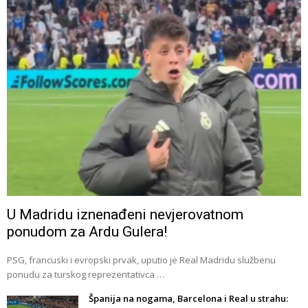
U Madridu iznenađeni nevjerovatnom
ponudom za Ardu Gulera!
PSG, francuski i evropski prvak, uputio je Real Madridu službenu
ponudu za turskog reprezentativca …
Španija na nogama, Barcelona i Real u strahu: