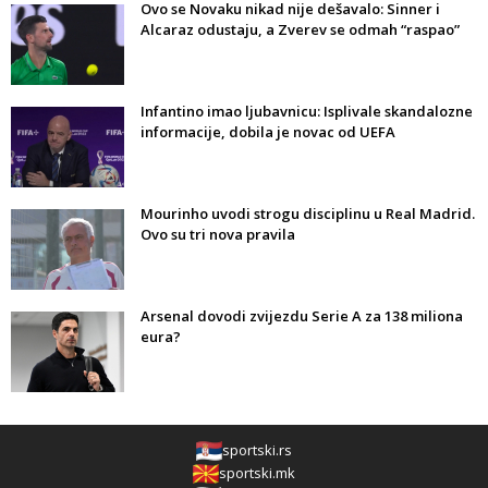
Ovo se Novaku nikad nije dešavalo: Sinner i
Alcaraz odustaju, a Zverev se odmah “raspao”
Infantino imao ljubavnicu: Isplivale skandalozne
informacije, dobila je novac od UEFA
Mourinho uvodi strogu disciplinu u Real Madrid.
Ovo su tri nova pravila
Arsenal dovodi zvijezdu Serie A za 138 miliona
eura?
sportski.rs
sportski.mk