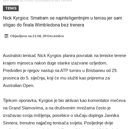
odabrao!
Marciniak objasnio zašto nije isključio Messija: Navijači i stručnjaci su
sam stigao do finala Wimbledona bez trenera
TENIS
zaprepašteni njegovim riječima
Milan smanjuje tim
Nick Kyrgios: Smatram se najinteligentnijim u tenisu jer sam
Hidratacijske pauze postale su biznis: FIFA ih ne planira ukinuti
stigao do finala Wimbledona bez trenera
Potpuni obračun – Barselona preotima najvažniji letnji transfer
Objavljeno na
21:06, 09 Decembra
Atletika?!
Ovo se Novaku nikad nije dešavalo: Sinner i Alcaraz odustaju, a
Zverev se odmah “raspao”
Infantino imao ljubavnicu: Isplivale skandalozne informacije, dobila je
Australski tenisač Nick Kyrgios planira povratak na teniske terene
novac od UEFA
Mourinho uvodi strogu disciplinu u Real Madrid. Ovo su tri nova
krajem mjeseca nakon duge stanke izazvane ozljedom.
pravila
Arsenal dovodi zvijezdu Serie A za 138 miliona eura?
Predviđen je njegov nastup na ATP turniru u Brisbaneu od 29.
prosinca do 5. siječnja, koji će mu služiti kao priprema za
Australian Open.
Tijekom oporavka, Kyrgios je bio aktivan kao komentator mečeva
na Grand Slamovima, a na društvenim mrežama često je
izražavao svoja mišljenja, posebice o slučaju dopinga Jannika
Sinnera, trenutno najjačeg tenisača svijeta. Posljednje dvije