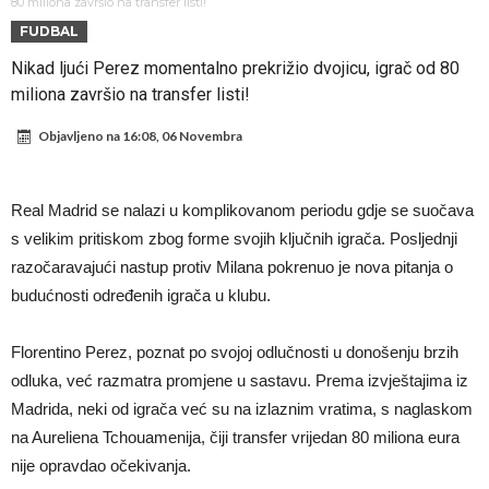
napokon poznat
Engleski reprezentativac optužen za napad u noćnom klubu
80 miliona završio na transfer listi!
FUDBAL
Suđenje o smrti Maradone: Noge su mu bile natečene, nije se htio
Nikad ljući Perez momentalno prekrižio dvojicu, igrač od 80
oprati
Ko je uvjerio Rodrija da izabere Barcelonu?
miliona završio na transfer listi!
Ulazim na stadion da raznesem Mesija sa četiri bombe
Objavljeno na
16:08, 06 Novembra
Đani Infantino uzvraća udarac, ko ga je sve podržao do sada?
Manchester City pronašao idealnu zamjenu za Rodrija
Real Madrid se nalazi u komplikovanom periodu gdje se suočava
Samo dva fudbalska velikana uspjela su ostvariti “nemoguće”! Jedan
s velikim pritiskom zbog forme svojih ključnih igrača. Posljednji
od njih je Messi, znate li ko je drugi?
Прijelom u transferu Romera? Inter nema dovoljno sredstava,
razočaravajući nastup protiv Milana pokrenuo je nova pitanja o
budućnosti određenih igrača u klubu.
Atletico prati situaciju.
Florentino Perez, poznat po svojoj odlučnosti u donošenju brzih
odluka, već razmatra promjene u sastavu. Prema izvještajima iz
Madrida, neki od igrača već su na izlaznim vratima, s naglaskom
na Aureliena Tchouamenija, čiji transfer vrijedan 80 miliona eura
nije opravdao očekivanja.