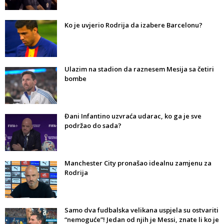
Ko je uvjerio Rodrija da izabere Barcelonu?
Ulazim na stadion da raznesem Mesija sa četiri
bombe
Đani Infantino uzvraća udarac, ko ga je sve
podržao do sada?
Manchester City pronašao idealnu zamjenu za
Rodrija
Samo dva fudbalska velikana uspjela su ostvariti
“nemoguće”! Jedan od njih je Messi, znate li ko je