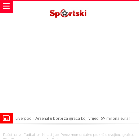
Liverpool i Arsenal u borbi za igrača koji vrijedi 69 miliona eura!
Dilema više ne postoji – Datum dolaska Rodrija u Barcelonu
Početna
Fudbal
Nikad ljući Perez momentalno prekrižio dvojicu, igrač od