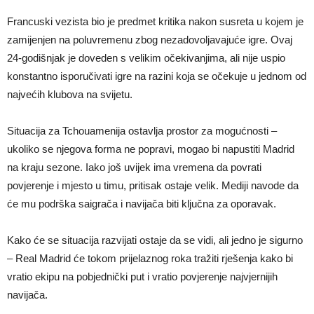
Francuski vezista bio je predmet kritika nakon susreta u kojem je
zamijenjen na poluvremenu zbog nezadovoljavajuće igre. Ovaj
24-godišnjak je doveden s velikim očekivanjima, ali nije uspio
konstantno isporučivati igre na razini koja se očekuje u jednom od
najvećih klubova na svijetu.
Situacija za Tchouamenija ostavlja prostor za mogućnosti –
ukoliko se njegova forma ne popravi, mogao bi napustiti Madrid
na kraju sezone. Iako još uvijek ima vremena da povrati
povjerenje i mjesto u timu, pritisak ostaje velik. Mediji navode da
će mu podrška saigrača i navijača biti ključna za oporavak.
Kako će se situacija razvijati ostaje da se vidi, ali jedno je sigurno
– Real Madrid će tokom prijelaznog roka tražiti rješenja kako bi
vratio ekipu na pobjednički put i vratio povjerenje najvjernijih
navijača.