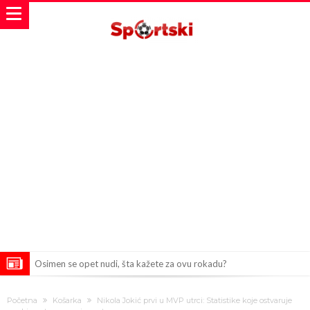
Osimen se opet nudi, šta kažete za ovu rokadu?
Španci uvode nova pravila ove sezone
Početna
Košarka
Nikola Jokić prvi u MVP utrci: Statistike koje ostvaruje