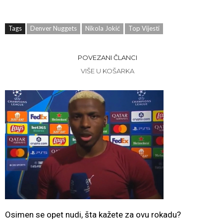
Tags
Denver Nuggets
Nikola Jokić
Top Vijesti
POVEZANI ČLANCI
VIŠE U KOŠARKA
Osimen se opet nudi, šta kažete za ovu rokadu?