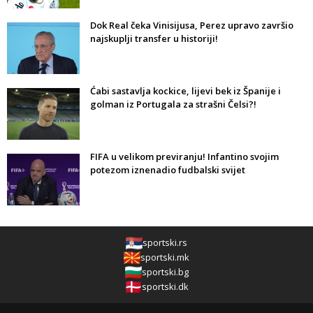
Dok Real čeka Vinisijusa, Perez upravo završio
najskuplji transfer u historiji!
Ćabi sastavlja kockice, lijevi bek iz Španije i
golman iz Portugala za strašni Čelsi?!
FIFA u velikom previranju! Infantino svojim
potezom iznenadio fudbalski svijet
sportski.rs
sportski.mk
sportski.bg
sportski.dk