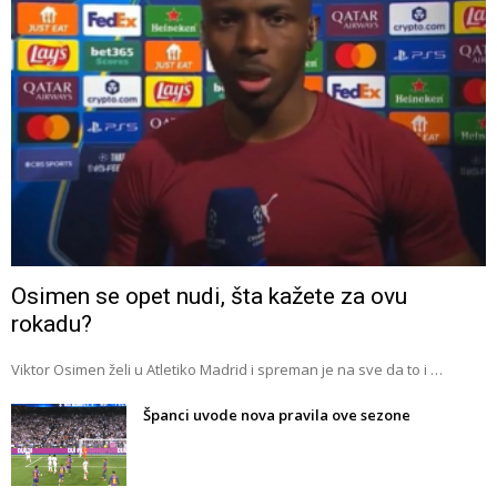
Osimen se opet nudi, šta kažete za ovu
rokadu?
Viktor Osimen želi u Atletiko Madrid i spreman je na sve da to i …
Španci uvode nova pravila ove sezone