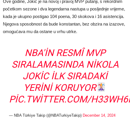
Ove godine, Jokić je na novoj i pravoj MVP putanji, s rekordnim
početkom sezone i dva legendarna nastupa u posljednje vrijeme,
kada je ukupno postigao 104 poena, 30 skokova i 16 asistencija.
Njegova sposobnost da bude konstantan, bez obzira na izazove,
omogućava mu da ostane u vrhu utrke.
NBA'IN RESMÎ MVP
SIRALAMASINDA NIKOLA
JOKIC ILK SIRADAKI
YERINI KORUYOR
PIC.TWITTER.COM/H33WH6
— NBA Türkiye Takip (@NBATurkiyeTakip)
December 14, 2024