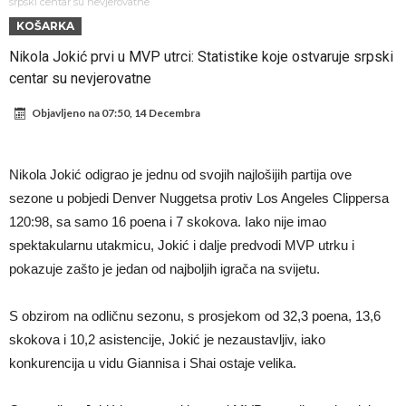
Sada je jasno zašto je došao: “Luda” klauzula iz Salahovog ugovora s
srpski centar su nevjerovatne
KOŠARKA
Turcima je otkrivena
Predsjednik velikana otkrio pregovore sa Dušanom Vlahovićem
Nikola Jokić prvi u MVP utrci: Statistike koje ostvaruje srpski
Ronaldo objavio slike iz garaže. “Moje igračke”
centar su nevjerovatne
Ostvariće se velika želja Diega Simeonea? Atletico kreće po
Objavljeno na
07:50, 14 Decembra
argentinsku zvijezdu
Nejmar potpuno izgubio glavu, šta mu ovo treba? (Video)
Dok Real čeka Vinisijusa, Perez upravo završio najskuplji transfer u
Nikola Jokić odigrao je jednu od svojih najlošijih partija ove
historiji!
Ćabi sastavlja kockice, lijevi bek iz Španije i golman iz Portugala za
sezone u pobjedi Denver Nuggetsa protiv Los Angeles Clippersa
strašni Čelsi?!
FIFA u velikom previranju! Infantino svojim potezom iznenadio
120:98, sa samo 16 poena i 7 skokova. Iako nije imao
spektakularnu utakmicu, Jokić i dalje predvodi MVP utrku i
fudbalski svijet
pokazuje zašto je jedan od najboljih igrača na svijetu.
S obzirom na odličnu sezonu, s prosjekom od 32,3 poena, 13,6
skokova i 10,2 asistencije, Jokić je nezaustavljiv, iako
konkurencija u vidu Giannisa i Shai ostaje velika.