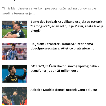
Tim iz Manchestera s velikom posvećenošću radi na obnovi svoje
sredine terena jer je …
Samo dva fudbalska velikana uspjela su ostvariti
“nemoguće”! Jedan od njih je Messi, znate li ko je
drugi?
Прijelom u transferu Romera? Inter nema
dovoljno sredstava, Atletico prati situaciju.
GOTOVO JE! Čelsi dovodi novog lijevog beka –
transfer vrijedan 21 milion eura
Atletico Madrid donosi neočekivanu odluku!