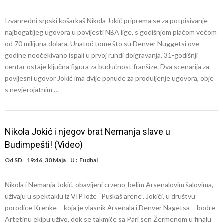
Izvanredni srpski košarkaš Nikola Jokić priprema se za potpisivanje
najbogatijeg ugovora u povijesti NBA lige, s godišnjom plaćom većom
od 70 milijuna dolara. Unatoč tome što su Denver Nuggetsi ove
godine neočekivano ispali u prvoj rundi doigravanja, 31-godišnji
centar ostaje ključna figura za budućnost franšize. Dva scenarija za
povijesni ugovor Jokić ima dvije ponude za produljenje ugovora, obje
s nevjerojatnim …
Nikola Jokić i njegov brat Nemanja slave u
Budimpešti! (Video)
Od
SD
19:46, 30 Maja
U :
Fudbal
Nikola i Nemanja Jokić, obavijeni crveno-belim Arsenalovim šalovima,
uživaju u spektaklu iz VIP lože “Puškaš arene”. Jokići, u društvu
porodice Krenke – koja je vlasnik Arsenala i Denver Nagetsa – bodre
Artetinu ekipu uživo, dok se takmiče sa Pari sen Žermenom u finalu