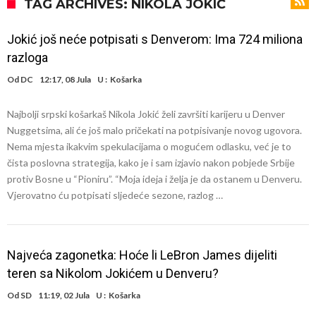
od njih je Messi, znate li ko je drugi?
Прijelom u transferu Romera? Inter nema dovoljno sredstava,
TAG ARCHIVES: NIKOLA JOKIĆ
Atletico prati situaciju.
GOTOVO JE! Čelsi dovodi novog lijevog beka – transfer vrijedan 21
Jokić još neće potpisati s Denverom: Ima 724 miliona
milion eura
Atletico Madrid donosi neočekivanu odluku!
razloga
Rafael Leao dobio novu ponudu iz Turske
Od
DC
12:17, 08 Jula
U :
Košarka
U Firenci poludili za Mastantounom
Najbolji srpski košarkaš Nikola Jokić želi završiti karijeru u Denver
City prodao rezervnog golmana za 50 miliona eura
Nuggetsima, ali će još malo pričekati na potpisivanje novog ugovora.
Istina konačno isplivala na površinu! Rodri ponizio Real Madrid kao
Nema mjesta ikakvim spekulacijama o mogućem odlasku, već je to
čista poslovna strategija, kako je i sam izjavio nakon pobjede Srbije
niko do sada, bolje je da ne dolazi u Madrid!
Pobijedio Đokovića nakon 0:2 na Rolan Garosu, sada je dao
protiv Bosne u “Pioniru”. “Moja ideja i želja je da ostanem u Denveru.
sramotan komentar na njegov račun
Vjerovatno ću potpisati sljedeće sezone, razlog …
Najveća zagonetka: Hoće li LeBron James dijeliti
teren sa Nikolom Jokićem u Denveru?
Od
SD
11:19, 02 Jula
U :
Košarka