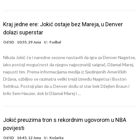
Kraj jedne ere: Jokić ostaje bez Mareja, u Denver
dolazi superstar
Od
SD
10:55, 29 Juna
U :
Fudbal
Nikola Jokić će i naredne sezone nastaviti da igra za Denver Nagetse,
iako postoji mogućnost da njegov najpoznatiji saigrač, Džamal Marej,
napusti tim. Prema informacijama medija iz Sjedinjenih Američkih
Država, ozbiljno se razmatra veliki trejd između Nagetsa i Boston
Seltiksa. Postoji plan da u Denver dođu ol star bek Džejlen Braun i
krilo Sem Hauzer, dok bi Džamal Marej i …
Jokić preuzima tron s rekordnim ugovorom u NBA
povijesti
Od
SD
14:45, 12 Juna
U :
Košarka