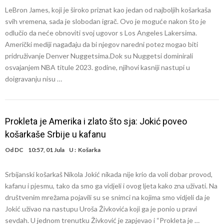
LeBron James, koji je široko priznat kao jedan od najboljih košarkaša
svih vremena, sada je slobodan igrač. Ovo je moguće nakon što je
odlučio da neće obnoviti svoj ugovor s Los Angeles Lakersima.
Američki mediji nagađaju da bi njegov naredni potez mogao biti
pridruživanje Denver Nuggetsima.Dok su Nuggetsi dominirali
osvajanjem NBA titule 2023. godine, njihovi kasniji nastupi u
doigravanju nisu …
Prokleta je Amerika i zlato što sja: Jokić poveo
košarkaše Srbije u kafanu
Od
DC
10:57, 01 Jula
U :
Košarka
Srbijanski košarkaš Nikola Jokić nikada nije krio da voli dobar provod,
kafanu i pjesmu, tako da smo ga vidjeli i ovog ljeta kako zna uživati. Na
društvenim mrežama pojavili su se snimci na kojima smo vidjeli da je
Jokić uživao na nastupu Uroša Živkovića koji ga je ponio u pravi
sevdah. U jednom trenutku Živković je zapjevao i “Prokleta je …