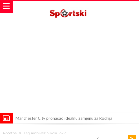
Manchester City pronašao idealnu zamjenu za Rodrija
Samo dva fudbalska velikana uspjela su ostvariti “nemoguće”! Jedan
Početna
Tag Archives: Nikola Jokić