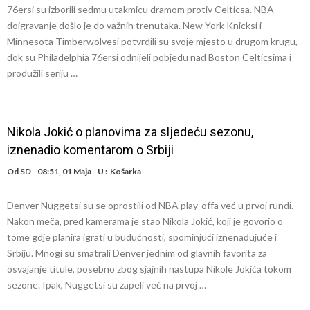
76ersi su izborili sedmu utakmicu dramom protiv Celticsa. NBA
doigravanje došlo je do važnih trenutaka. New York Knicksi i
Minnesota Timberwolvesi potvrdili su svoje mjesto u drugom krugu,
dok su Philadelphia 76ersi odnijeli pobjedu nad Boston Celticsima i
produžili seriju …
Nikola Jokić o planovima za sljedeću sezonu,
iznenadio komentarom o Srbiji
Od
SD
08:51, 01 Maja
U :
Košarka
Denver Nuggetsi su se oprostili od NBA play-offa već u prvoj rundi.
Nakon meča, pred kamerama je stao Nikola Jokić, koji je govorio o
tome gdje planira igrati u budućnosti, spominjući iznenađujuće i
Srbiju. Mnogi su smatrali Denver jednim od glavnih favorita za
osvajanje titule, posebno zbog sjajnih nastupa Nikole Jokića tokom
sezone. Ipak, Nuggetsi su zapeli već na prvoj …