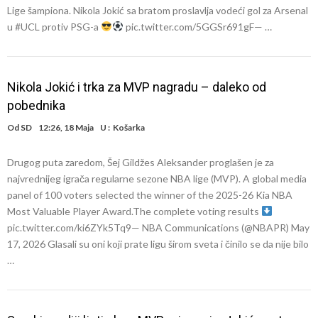
Lige šampiona. Nikola Jokić sa bratom proslavlja vodeći gol za Arsenal
u #UCL protiv PSG-a
pic.twitter.com/5GGSr691gF— …
Nikola Jokić i trka za MVP nagradu – daleko od
pobednika
Od
SD
12:26, 18 Maja
U :
Košarka
Drugog puta zaredom, Šej Gildžes Aleksander proglašen je za
najvrednijeg igrača regularne sezone NBA lige (MVP). A global media
panel of 100 voters selected the winner of the 2025-26 Kia NBA
Most Valuable Player Award.The complete voting results
pic.twitter.com/ki6ZYk5Tq9— NBA Communications (@NBAPR) May
17, 2026 Glasali su oni koji prate ligu širom sveta i činilo se da nije bilo
…