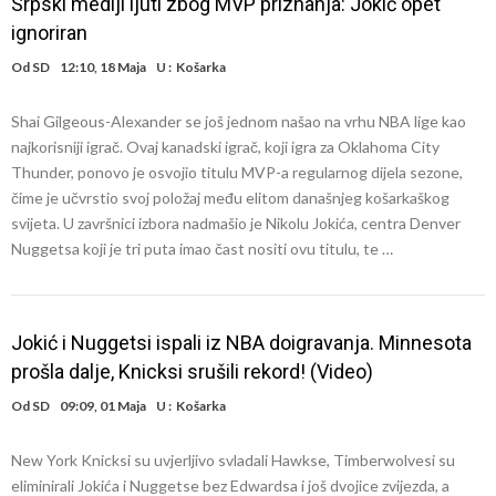
Srpski mediji ljuti zbog MVP priznanja: Jokić opet
ignoriran
Od
SD
12:10, 18 Maja
U :
Košarka
Shai Gilgeous-Alexander se još jednom našao na vrhu NBA lige kao
najkorisniji igrač. Ovaj kanadski igrač, koji igra za Oklahoma City
Thunder, ponovo je osvojio titulu MVP-a regularnog dijela sezone,
čime je učvrstio svoj položaj među elitom današnjeg košarkaškog
svijeta. U završnici izbora nadmašio je Nikolu Jokića, centra Denver
Nuggetsa koji je tri puta imao čast nositi ovu titulu, te …
Jokić i Nuggetsi ispali iz NBA doigravanja. Minnesota
prošla dalje, Knicksi srušili rekord! (Video)
Od
SD
09:09, 01 Maja
U :
Košarka
New York Knicksi su uvjerljivo svladali Hawkse, Timberwolvesi su
eliminirali Jokića i Nuggetse bez Edwardsa i još dvojice zvijezda, a