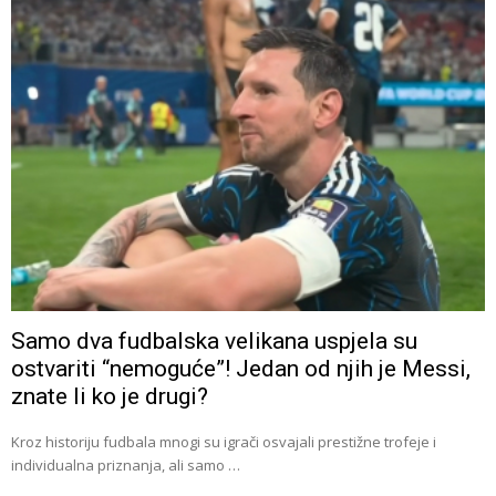
Samo dva fudbalska velikana uspjela su
ostvariti “nemoguće”! Jedan od njih je Messi,
znate li ko je drugi?
Kroz historiju fudbala mnogi su igrači osvajali prestižne trofeje i
individualna priznanja, ali samo …