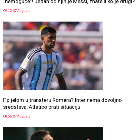
“nemoguće”! Jedan od njih je Messi, znate li ko je drugi?
09:12, 07 Augusta
Прijelom u transferu Romera? Inter nema dovoljno
sredstava, Atletico prati situaciju.
08:56, 07 Augusta