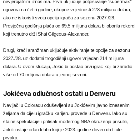
nevjerojatnim iznosima. Prva uključuje potpisivanje “supermax”
ugovora na četiri godine, ukupne vrijednosti 278 milijuna dolara,
ako ne iskoristi svoju opciju igrača za sezonu 2027./28.
Prosječna godišnja plaća od 69,5 milijuna dolara bi oborila rekord
koji trenutno drži Shai Gilgeous-Alexander.
Drugi, kraći aranžman uključuje aktiviranje te opcije za sezonu
2027./28. uz dodatni trogodišnji ugovor vrijedan 214 milijuna
dolara. U ovom slučaju, Jokić bi postao prvi igrač koji bi zaradio
više od 70 milijuna dolara u jednoj sezoni.
Jokićeva odlučnost ostati u Denveru
Navijači u Coloradu oduševljeni su Jokićevim javno iznesenim
željama da cijelu igračku karijeru provede u Denveru. Iako su
stalne špekulacije i pritisak modernog NBA okruženja prisutni,
Jokić ostaje odan klubu koji je 2023. godine doveo do titule
prvaka.