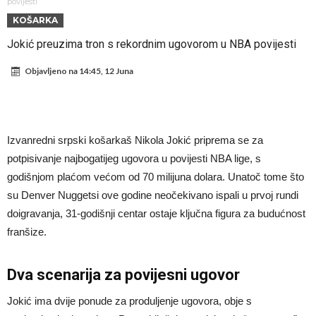
Atletico prati situaciju.
GOTOVO JE! Čelsi dovodi novog lijevog beka – transfer vrijedan 21
povijesti
KOŠARKA
milion eura
Atletico Madrid donosi neočekivanu odluku!
Jokić preuzima tron s rekordnim ugovorom u NBA povijesti
Rafael Leao dobio novu ponudu iz Turske
Objavljeno na
14:45, 12 Juna
U Firenci poludili za Mastantounom
City prodao rezervnog golmana za 50 miliona eura
Istina konačno isplivala na površinu! Rodri ponizio Real Madrid kao
Izvanredni srpski košarkaš Nikola Jokić priprema se za
niko do sada, bolje je da ne dolazi u Madrid!
Pobijedio Đokovića nakon 0:2 na Rolan Garosu, sada je dao
potpisivanje najbogatijeg ugovora u povijesti NBA lige, s
sramotan komentar na njegov račun
Direktor FIA o drami Formule 1: “Ne možemo da idemo toliko
godišnjom plaćom većom od 70 milijuna dolara. Unatoč tome što
daleko”
su Denver Nuggetsi ove godine neočekivano ispali u prvoj rundi
doigravanja, 31-godišnji centar ostaje ključna figura za budućnost
franšize.
Dva scenarija za povijesni ugovor
Jokić ima dvije ponude za produljenje ugovora, obje s