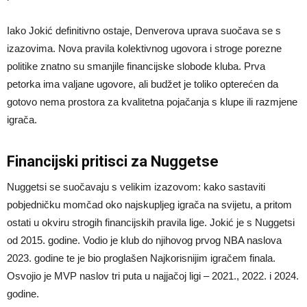
Iako Jokić definitivno ostaje, Denverova uprava suočava se s
izazovima. Nova pravila kolektivnog ugovora i stroge porezne
politike znatno su smanjile financijske slobode kluba. Prva
petorka ima valjane ugovore, ali budžet je toliko opterećen da
gotovo nema prostora za kvalitetna pojačanja s klupe ili razmjene
igrača.
Financijski pritisci za Nuggetse
Nuggetsi se suočavaju s velikim izazovom: kako sastaviti
pobjedničku momčad oko najskupljeg igrača na svijetu, a pritom
ostati u okviru strogih financijskih pravila lige. Jokić je s Nuggetsi
od 2015. godine. Vodio je klub do njihovog prvog NBA naslova
2023. godine te je bio proglašen Najkorisnijim igračem finala.
Osvojio je MVP naslov tri puta u najjačoj ligi – 2021., 2022. i 2024.
godine.