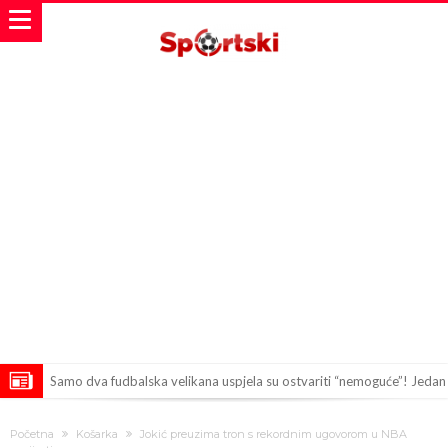
Samo dva fudbalska velikana uspjela su ostvariti “nemoguće”! Jedan
od njih je Messi, znate li ko je drugi?
Прijelom u transferu Romera? Inter nema dovoljno sredstava,
Početna
Košarka
Jokić preuzima tron s rekordnim ugovorom u NBA