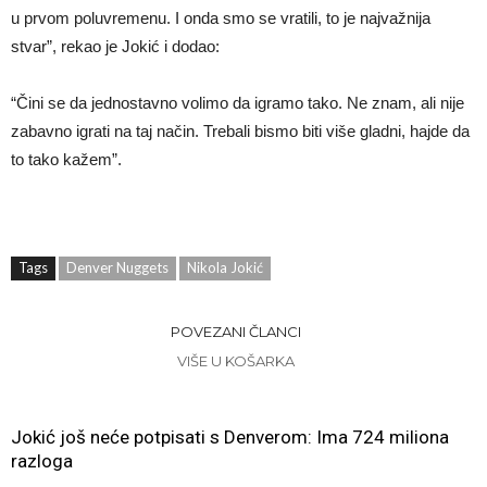
u prvom poluvremenu. I onda smo se vratili, to je najvažnija
stvar”, rekao je Jokić i dodao:
“Čini se da jednostavno volimo da igramo tako. Ne znam, ali nije
zabavno igrati na taj način. Trebali bismo biti više gladni, hajde da
to tako kažem”.
Tags
Denver Nuggets
Nikola Jokić
POVEZANI ČLANCI
VIŠE U KOŠARKA
Jokić još neće potpisati s Denverom: Ima 724 miliona
razloga