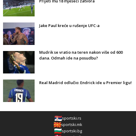
Prijeti mu 18 mjeseci zatvora
Jake Paul kreće u rušenje UFC-a
Mudrik se vratio na teren nakon više od 600
dana. Odmah ide na posudbu?
Real Madrid odlučio: Endrick ide u Premier ligu!
sportski.rs
sportski.mk
sportski.bg