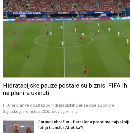
Hidratacijske pauze postale su biznis: FIFA ih
ne planira ukinuti
FIFA ne planira odustati od hidratacijskih pauza koje su tokom
Svjetskog prvenstva 2026. televizijskim …
Potpuni obračun – Barselona preotima najvažniji
letnji transfer Atletika?!