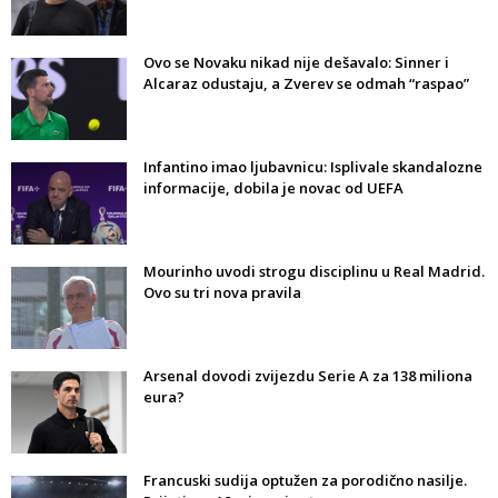
Ovo se Novaku nikad nije dešavalo: Sinner i
Alcaraz odustaju, a Zverev se odmah “raspao”
Infantino imao ljubavnicu: Isplivale skandalozne
informacije, dobila je novac od UEFA
Mourinho uvodi strogu disciplinu u Real Madrid.
Ovo su tri nova pravila
Arsenal dovodi zvijezdu Serie A za 138 miliona
eura?
Francuski sudija optužen za porodično nasilje.