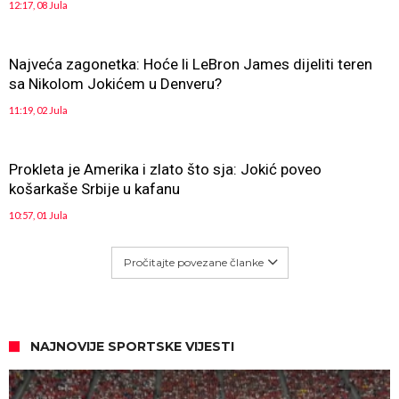
12:17, 08 Jula
Najveća zagonetka: Hoće li LeBron James dijeliti teren
sa Nikolom Jokićem u Denveru?
11:19, 02 Jula
Prokleta je Amerika i zlato što sja: Jokić poveo
košarkaše Srbije u kafanu
10:57, 01 Jula
Pročitajte povezane članke
NAJNOVIJE SPORTSKE VIJESTI