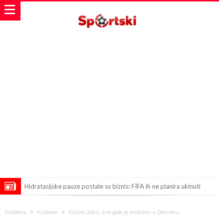
Hidratacijske pauze postale su biznis: FIFA ih ne planira ukinuti
Potpuni obračun – Barselona preotima najvažniji letnji transfer
Početna
Košarka
Nikola Jokić zna gde je problem u Denveru