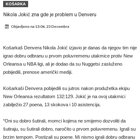
Atletika?!
Ovo se Novaku nikad nije dešavalo: Sinner i Alcaraz odustaju, a
KOŠARKA
Zverev se odmah “raspao”
Infantino imao ljubavnicu: Isplivale skandalozne informacije, dobila je
Nikola Jokić zna gde je problem u Denveru
novac od UEFA
Mourinho uvodi strogu disciplinu u Real Madrid. Ovo su tri nova
Objavljeno na
13:06, 23 Decembra
pravila
Arsenal dovodi zvijezdu Serie A za 138 miliona eura?
Francuski sudija optužen za porodično nasilje. Prijeti mu 18 mjeseci
Košarkaš Denvera Nikola Jokić izjavio je danas da njegov tim nije
zatvora
Jake Paul kreće u rušenje UFC-a
igrao dobru odbranu u prvom poluvremenu utakmice protiv New
Orleansa u NBA ligi, ali je dodao da su Nuggetsi zasluženo
Mudrik se vratio na teren nakon više od 600 dana. Odmah ide na
pobijedili, prenose američki mediji.
posudbu?
Real Madrid odlučio: Endrick ide u Premier ligu!
Košarkaši Denvera pobijedili su jutros nakon produžetka ekipu
New Orleansa rezultatom 132:129. Jokić je na ovoj utakmici
zabilježio 27 poena, 13 skokova i 10 asistencija.
“Oni su dobro šutirali, momci kojima ne smijemo dozvoliti da
šutiraju, su šutirali dobro, naročito u prvom poluvremenu. Igrali su
brzim tempom. Postizali su poene. Mi nismo igrali dobru odbranu