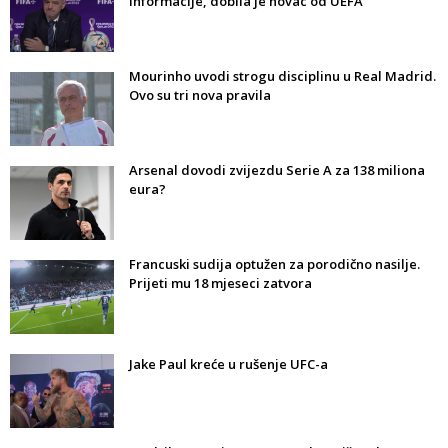
informacije, dobila je novac od UEFA
Mourinho uvodi strogu disciplinu u Real Madrid.
Ovo su tri nova pravila
Arsenal dovodi zvijezdu Serie A za 138 miliona
eura?
Francuski sudija optužen za porodično nasilje.
Prijeti mu 18 mjeseci zatvora
Jake Paul kreće u rušenje UFC-a