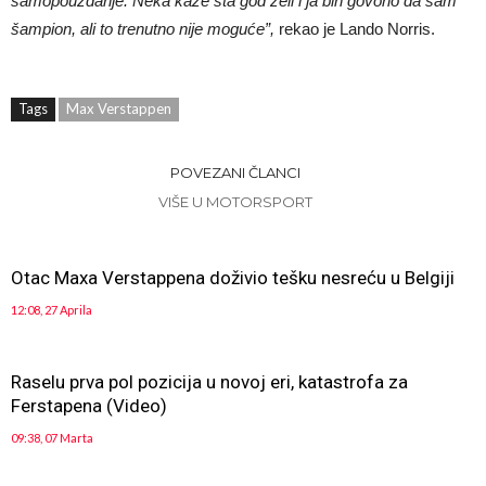
samopouzdanje. Neka kaže šta god želi i ja bih govorio da sam
šampion, ali to trenutno nije moguće”,
rekao je Lando Norris.
Tags
Max Verstappen
POVEZANI ČLANCI
VIŠE U MOTORSPORT
Otac Maxa Verstappena doživio tešku nesreću u Belgiji
12:08, 27 Aprila
Raselu prva pol pozicija u novoj eri, katastrofa za
Ferstapena (Video)
09:38, 07 Marta