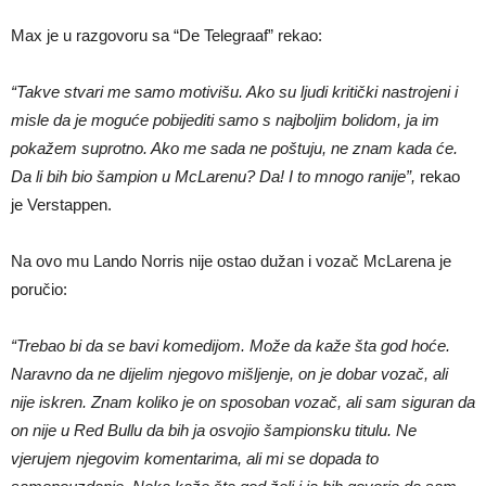
Max je u razgovoru sa “De Telegraaf” rekao:
“Takve stvari me samo motivišu. Ako su ljudi kritički nastrojeni i
misle da je moguće pobijediti samo s najboljim bolidom, ja im
pokažem suprotno. Ako me sada ne poštuju, ne znam kada će.
Da li bih bio šampion u McLarenu? Da! I to mnogo ranije”,
rekao
je Verstappen.
Na ovo mu Lando Norris nije ostao dužan i vozač McLarena je
poručio:
“Trebao bi da se bavi komedijom. Može da kaže šta god hoće.
Naravno da ne dijelim njegovo mišljenje, on je dobar vozač, ali
nije iskren. Znam koliko je on sposoban vozač, ali sam siguran da
on nije u Red Bullu da bih ja osvojio šampionsku titulu. Ne
vjerujem njegovim komentarima, ali mi se dopada to