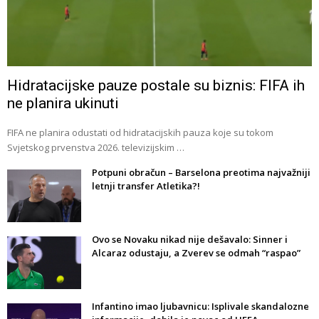
Hidratacijske pauze postale su biznis: FIFA ih
ne planira ukinuti
FIFA ne planira odustati od hidratacijskih pauza koje su tokom
Svjetskog prvenstva 2026. televizijskim …
Potpuni obračun – Barselona preotima najvažniji
letnji transfer Atletika?!
Ovo se Novaku nikad nije dešavalo: Sinner i
Alcaraz odustaju, a Zverev se odmah “raspao”
Infantino imao ljubavnicu: Isplivale skandalozne