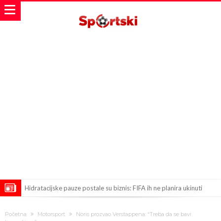
Hidratacijske pauze postale su biznis: FIFA ih ne planira ukinuti
Potpuni obračun – Barselona preotima najvažniji letnji transfer
Početna
Motorsport
Noris prozvao Verstappena: “Treba da se bavi