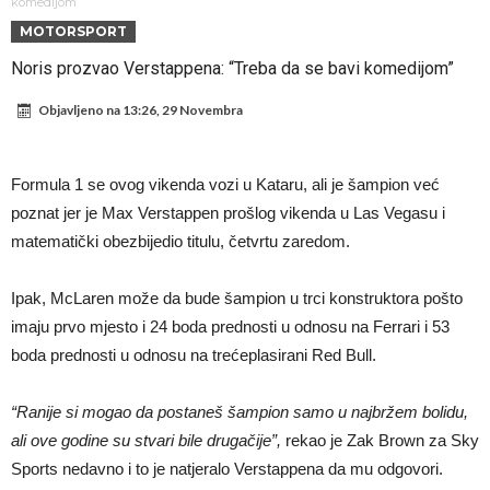
Atletika?!
Ovo se Novaku nikad nije dešavalo: Sinner i Alcaraz odustaju, a
komedijom”
MOTORSPORT
Zverev se odmah “raspao”
Infantino imao ljubavnicu: Isplivale skandalozne informacije, dobila je
Noris prozvao Verstappena: “Treba da se bavi komedijom”
novac od UEFA
Mourinho uvodi strogu disciplinu u Real Madrid. Ovo su tri nova
Objavljeno na
13:26, 29 Novembra
pravila
Arsenal dovodi zvijezdu Serie A za 138 miliona eura?
Francuski sudija optužen za porodično nasilje. Prijeti mu 18 mjeseci
Formula 1 se ovog vikenda vozi u Kataru, ali je šampion već
zatvora
Jake Paul kreće u rušenje UFC-a
poznat jer je Max Verstappen prošlog vikenda u Las Vegasu i
Mudrik se vratio na teren nakon više od 600 dana. Odmah ide na
matematički obezbijedio titulu, četvrtu zaredom.
posudbu?
Real Madrid odlučio: Endrick ide u Premier ligu!
Ipak, McLaren može da bude šampion u trci konstruktora pošto
imaju prvo mjesto i 24 boda prednosti u odnosu na Ferrari i 53
boda prednosti u odnosu na trećeplasirani Red Bull.
“Ranije si mogao da postaneš šampion samo u najbržem bolidu,
ali ove godine su stvari bile drugačije”,
rekao je Zak Brown za Sky
Sports nedavno i to je natjeralo Verstappena da mu odgovori.