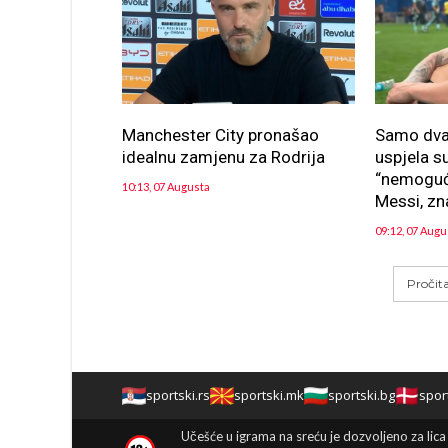
Manchester City pronašao
Samo dva 
idealnu zamjenu za Rodrija
uspjela su
“nemoguće
10:13, 07 Augusta
Messi, zna
09:12, 07 Augu
Pročit
sportski.rs
sportski.mk
sportski.bg
spor
Učešće u igrama na sreću je dozvoljeno za lica