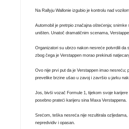
Na Rallyju Wallonie izgubio je kontrolu nad vozilo
Automobil je pretrpio značajna oštećenja; snimke 
uništen. Unatoč dramatičnim scenama, Verstappen, 
Organizatori su ubrzo nakon nesreće potvrdili da 
zbog čega je Verstappen morao prekinuti natjecanj
Ovo nije prvi put da je Verstappen imao nesreću; 
prevelike brzine ušao u zavoj i završio u jarku nak
Jos, bivši vozač Formule 1, tijekom svoje karijere 
posebno prateći karijeru sina Maxa Verstappena.
Srećom, teška nesreća nije rezultirala ozljedama, al
nepredvidiv i opasan.