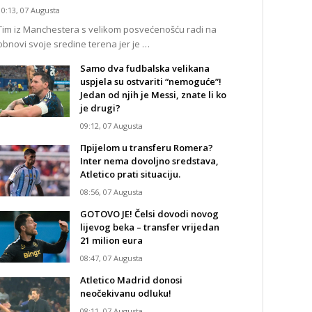
10:13, 07 Augusta
Tim iz Manchestera s velikom posvećenošću radi na
obnovi svoje sredine terena jer je …
Samo dva fudbalska velikana
uspjela su ostvariti “nemoguće”!
Jedan od njih je Messi, znate li ko
je drugi?
09:12, 07 Augusta
Прijelom u transferu Romera?
Inter nema dovoljno sredstava,
Atletico prati situaciju.
08:56, 07 Augusta
GOTOVO JE! Čelsi dovodi novog
lijevog beka – transfer vrijedan
21 milion eura
08:47, 07 Augusta
Atletico Madrid donosi
neočekivanu odluku!
08:11, 07 Augusta