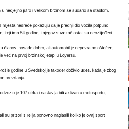
m u nedjeljno jutro i velikom brzinom se sudario sa stablom.
s mjesta nesreće pokazuju da je prednji dio vozila potpuno
koji ima 54 godine, i njegov suvozač ostali su neozlijeđeni.
su članovi posade dobro, ali automobil je nepovratno oštećen,
e već na prvoj brzinskoj etapi u Loyersu.
prošle godine u Švedskoj je također doživio udes, kada je zbog
on prevrtanja.
odvozio je 107 utrka i nastavlja biti aktivan u motosportu,
i su prizori s relija ponovno naglasili koliko je ovaj sport