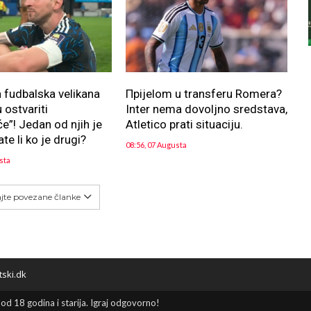
fudbalska velikana
Прijelom u transferu Romera?
 ostvariti
Inter nema dovoljno sredstava,
”! Jedan od njih je
Atletico prati situaciju.
te li ko je drugi?
08:56, 07 Augusta
sta
ajte povezane članke
tski.dk
 od 18 godina i starija. Igraj odgovorno!