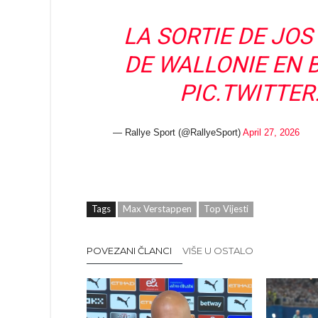
LA SORTIE DE JO
DE WALLONIE EN B
PIC.TWITTE
— Rallye Sport (@RallyeSport)
April 27, 2026
Tags
Max Verstappen
Top Vijesti
POVEZANI ČLANCI
VIŠE U OSTALO