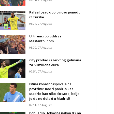
Rafael Leao dobio novu ponudu
iz Turske
08:07, 07 Augusta
U Firenci poludili za
Mastantounom
08:00, 07 Augusta
City prodao rezervnog golmana
za 50 miliona eura
07:54, 07 Augusta
Istina konačno isplivala na
površinu! Rodri ponizio Real
Madrid kao niko do sada, bolje
je da ne dolazi u Madrid!
07:11, 07 Augusta
Pobijedio Đokovića nakon 0:2 na