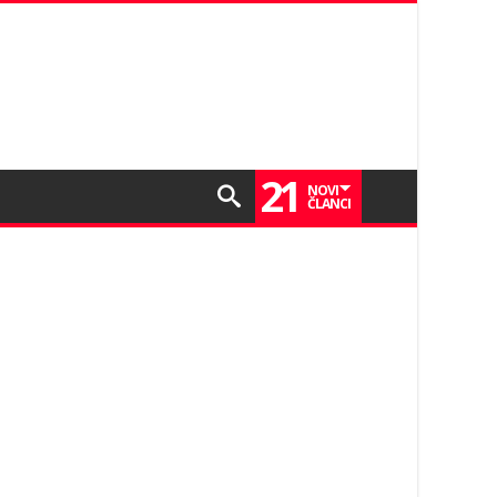
21
NOVI
ČLANCI