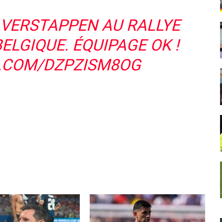
S VERSTAPPEN AU RALLYE
ELGIQUE. ÉQUIPAGE OK !
R.COM/DZPZISM8OG