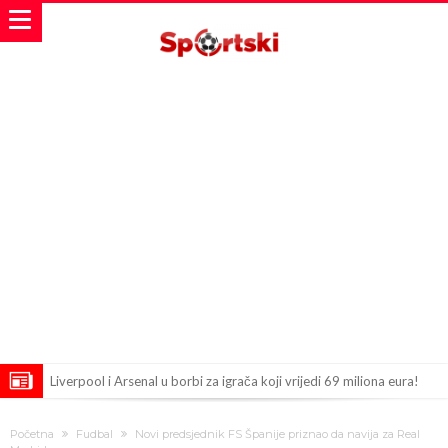
Liverpool i Arsenal u borbi za igrača koji vrijedi 69 miliona eura!
Dilema više ne postoji – Datum dolaska Rodrija u Barcelonu
Početna
Fudbal
Novi predsjednik FS Španije priznao da navija za Real