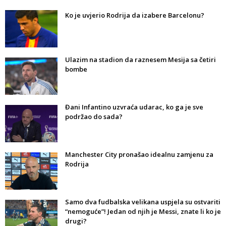
Ko je uvjerio Rodrija da izabere Barcelonu?
Ulazim na stadion da raznesem Mesija sa četiri
bombe
Đani Infantino uzvraća udarac, ko ga je sve
podržao do sada?
Manchester City pronašao idealnu zamjenu za
Rodrija
Samo dva fudbalska velikana uspjela su ostvariti
“nemoguće”! Jedan od njih je Messi, znate li ko je
drugi?