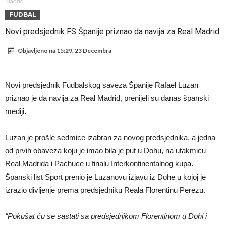
napokon poznat
Engleski reprezentativac optužen za napad u noćnom klubu
Madrid
FUDBAL
Suđenje o smrti Maradone: Noge su mu bile natečene, nije se htio
Novi predsjednik FS Španije priznao da navija za Real Madrid
oprati
Ko je uvjerio Rodrija da izabere Barcelonu?
Objavljeno na
15:29, 23 Decembra
Ulazim na stadion da raznesem Mesija sa četiri bombe
Đani Infantino uzvraća udarac, ko ga je sve podržao do sada?
Novi predsjednik Fudbalskog saveza Španije Rafael Luzan
Manchester City pronašao idealnu zamjenu za Rodrija
priznao je da navija za Real Madrid, prenijeli su danas španski
Samo dva fudbalska velikana uspjela su ostvariti “nemoguće”! Jedan
mediji.
od njih je Messi, znate li ko je drugi?
Прijelom u transferu Romera? Inter nema dovoljno sredstava,
Luzan je prošle sedmice izabran za novog predsjednika, a jedna
Atletico prati situaciju.
od prvih obaveza koju je imao bila je put u Dohu, na utakmicu
Real Madrida i Pachuce u finalu Interkontinentalnog kupa.
Španski list Sport prenio je Luzanovu izjavu iz Dohe u kojoj je
izrazio divljenje prema predsjedniku Reala Florentinu Perezu.
“Pokušat ću se sastati sa predsjednikom Florentinom u Dohi i