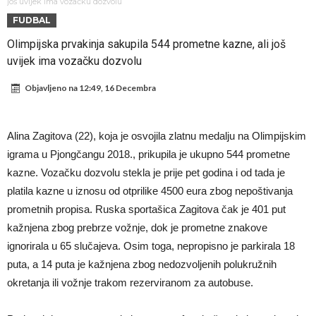
Atletika?!
Ovo se Novaku nikad nije dešavalo: Sinner i Alcaraz odustaju, a
još uvijek ima vozačku dozvolu
FUDBAL
Zverev se odmah “raspao”
Infantino imao ljubavnicu: Isplivale skandalozne informacije, dobila je
Olimpijska prvakinja sakupila 544 prometne kazne, ali još
novac od UEFA
Mourinho uvodi strogu disciplinu u Real Madrid. Ovo su tri nova
uvijek ima vozačku dozvolu
pravila
Arsenal dovodi zvijezdu Serie A za 138 miliona eura?
Objavljeno na
12:49, 16 Decembra
Francuski sudija optužen za porodično nasilje. Prijeti mu 18 mjeseci
zatvora
Jake Paul kreće u rušenje UFC-a
Alina Zagitova (22), koja je osvojila zlatnu medalju na Olimpijskim
Mudrik se vratio na teren nakon više od 600 dana. Odmah ide na
igrama u Pjongčangu 2018., prikupila je ukupno 544 prometne
posudbu?
Real Madrid odlučio: Endrick ide u Premier ligu!
kazne. Vozačku dozvolu stekla je prije pet godina i od tada je
platila kazne u iznosu od otprilike 4500 eura zbog nepoštivanja
prometnih propisa. Ruska sportašica Zagitova čak je 401 put
kažnjena zbog prebrze vožnje, dok je prometne znakove
ignorirala u 65 slučajeva. Osim toga, nepropisno je parkirala 18
puta, a 14 puta je kažnjena zbog nedozvoljenih polukružnih
okretanja ili vožnje trakom rezerviranom za autobuse.