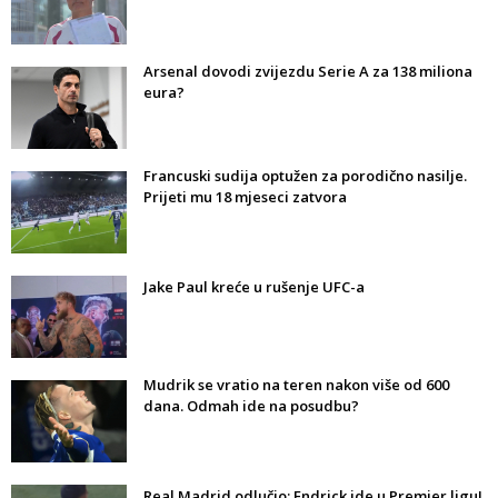
Arsenal dovodi zvijezdu Serie A za 138 miliona
eura?
Francuski sudija optužen za porodično nasilje.
Prijeti mu 18 mjeseci zatvora
Jake Paul kreće u rušenje UFC-a
Mudrik se vratio na teren nakon više od 600
dana. Odmah ide na posudbu?
Real Madrid odlučio: Endrick ide u Premier ligu!