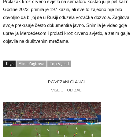
Prolazak kroz crveno svjetlo na semaforu koštao ju je pet kazni.
Godine 2023. primila je 197 kazni, ali sve to zajedno nije bilo
dovoljno da bi joj se u Rusiji oduzela vozačka dozvola. Zagitova
svoje prekršaje često dokumentira javno. Snimila je video gdje
upravlja Mercedesom i prolazi kroz crveno svjetlo, a zatim ga je
objavila na društvenim mrežama.
Tags
Alina Zagitova
Top Vijesti
POVEZANI ČLANCI
VIŠE U FUDBAL