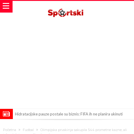
Hidratacijske pauze postale su biznis: FIFA ih ne planira ukinuti
Potpuni obračun – Barselona preotima najvažniji letnji transfer
Početna
Fudbal
Olimpijska prvakinja sakupila 544 prometne kazne, ali