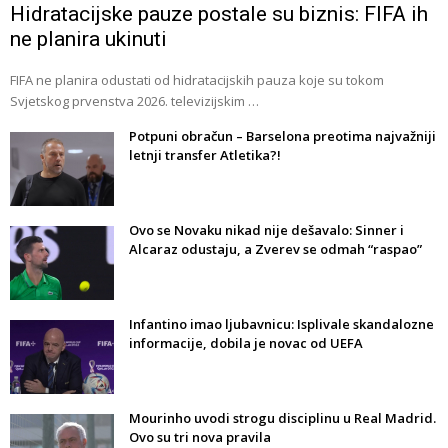
Hidratacijske pauze postale su biznis: FIFA ih
ne planira ukinuti
FIFA ne planira odustati od hidratacijskih pauza koje su tokom
Svjetskog prvenstva 2026. televizijskim …
Potpuni obračun – Barselona preotima najvažniji
letnji transfer Atletika?!
Ovo se Novaku nikad nije dešavalo: Sinner i
Alcaraz odustaju, a Zverev se odmah “raspao”
Infantino imao ljubavnicu: Isplivale skandalozne
informacije, dobila je novac od UEFA
Mourinho uvodi strogu disciplinu u Real Madrid.
Ovo su tri nova pravila