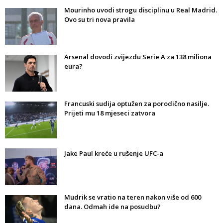
Mourinho uvodi strogu disciplinu u Real Madrid.
Ovo su tri nova pravila
Arsenal dovodi zvijezdu Serie A za 138 miliona
eura?
Francuski sudija optužen za porodično nasilje.
Prijeti mu 18 mjeseci zatvora
Jake Paul kreće u rušenje UFC-a
Mudrik se vratio na teren nakon više od 600
dana. Odmah ide na posudbu?