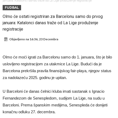
Atletika?!
Ovo se Novaku nikad nije dešavalo: Sinner i Alcaraz odustaju, a
januara: Katalonci danas traže od La Lige produženje registracije
FUDBAL
Zverev se odmah “raspao”
Infantino imao ljubavnicu: Isplivale skandalozne informacije, dobila je
Olmo će ostati registriran za Barcelonu samo do prvog
novac od UEFA
Mourinho uvodi strogu disciplinu u Real Madrid. Ovo su tri nova
januara: Katalonci danas traže od La Lige produženje
pravila
Arsenal dovodi zvijezdu Serie A za 138 miliona eura?
registracije
Francuski sudija optužen za porodično nasilje. Prijeti mu 18 mjeseci
Objavljeno na
16:36, 23 Decembra
zatvora
Jake Paul kreće u rušenje UFC-a
Mudrik se vratio na teren nakon više od 600 dana. Odmah ide na
Olmo će moći igrati za Barcelonu samo do 1. januara, što je bilo
posudbu?
Real Madrid odlučio: Endrick ide u Premier ligu!
uslovljeno registracijom za utakmice La Lige. Budući da je
Barcelona prekršila pravila finansijskog fair-playa, njegov status
za nadolazeću 2025. godinu je upitan.
U Barceloni će danas čelnici kluba imati sastanak s Ignacio
Fernandezom de Senespledom, sudijom La Lige, na sudu u
Barceloni. Prema španskim medijima, Senespleda će donijeti
konačnu odluku 27. decembra.