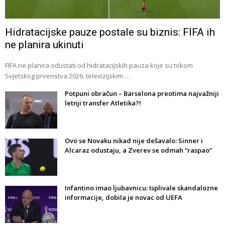
Hidratacijske pauze postale su biznis: FIFA ih
ne planira ukinuti
FIFA ne planira odustati od hidratacijskih pauza koje su tokom
Svjetskog prvenstva 2026. televizijskim …
Potpuni obračun – Barselona preotima najvažniji
letnji transfer Atletika?!
Ovo se Novaku nikad nije dešavalo: Sinner i
Alcaraz odustaju, a Zverev se odmah “raspao”
Infantino imao ljubavnicu: Isplivale skandalozne
informacije, dobila je novac od UEFA