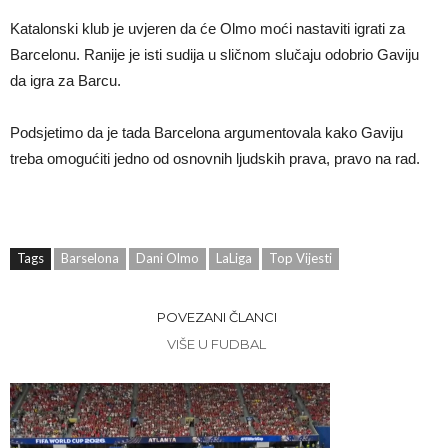
Katalonski klub je uvjeren da će Olmo moći nastaviti igrati za
Barcelonu. Ranije je isti sudija u sličnom slučaju odobrio Gaviju
da igra za Barcu.
Podsjetimo da je tada Barcelona argumentovala kako Gaviju
treba omogućiti jedno od osnovnih ljudskih prava, pravo na rad.
Tags
Barselona
Dani Olmo
LaLiga
Top Vijesti
POVEZANI ČLANCI
VIŠE U FUDBAL