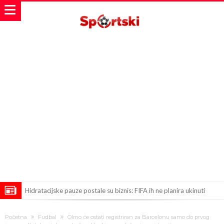
Hidratacijske pauze postale su biznis: FIFA ih ne planira ukinuti
Potpuni obračun – Barselona preotima najvažniji letnji transfer
Početna
Fudbal
Olmo će ostati registriran za Barcelonu samo do prvog