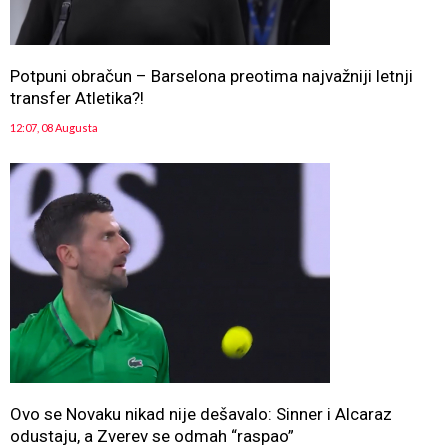
Potpuni obračun – Barselona preotima najvažniji letnji
transfer Atletika?!
12:07, 08 Augusta
Ovo se Novaku nikad nije dešavalo: Sinner i Alcaraz
odustaju, a Zverev se odmah “raspao”