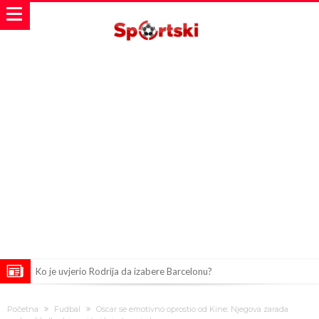
Ko je uvjerio Rodrija da izabere Barcelonu?
Ulazim na stadion da raznesem Mesija sa četiri bombe
Početna
Fudbal
Oscar se emotivno oprostio od Kine: Njegova zarada