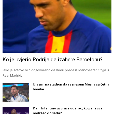
Ko je uvjerio Rodrija da izabere Barcelonu?
Iako je gotovo bilo dogovoreno da Rodri pređe iz Manchester Cityja u
Real Madrid, …
Ulazim na stadion da raznesem Mesija sa četiri
bombe
Đani Infantino uzvraća udarac, ko ga je sve
podržao do sada?