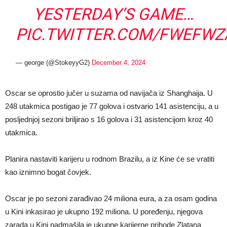
YESTERDAY’S GAME…
PIC.TWITTER.COM/FWEFW
— george (@StokeyyG2)
December 4, 2024
Oscar se oprostio jučer u suzama od navijača iz Shanghaija. U
248 utakmica postigao je 77 golova i ostvario 141 asistenciju, a u
posljednjoj sezoni briljirao s 16 golova i 31 asistencijom kroz 40
utakmica.
Planira nastaviti karijeru u rodnom Brazilu, a iz Kine će se vratiti
kao iznimno bogat čovjek.
Oscar je po sezoni zarađivao 24 miliona eura, a za osam godina
u Kini inkasirao je ukupno 192 miliona. U poređenju, njegova
zarada u Kini nadmašila je ukupne karijerne prihode Zlatana