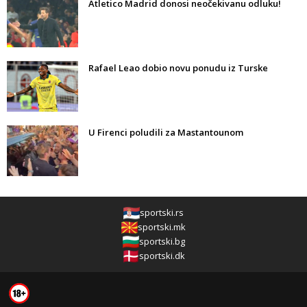
Atletico Madrid donosi neočekivanu odluku!
Rafael Leao dobio novu ponudu iz Turske
U Firenci poludili za Mastantounom
sportski.rs
sportski.mk
sportski.bg
sportski.dk