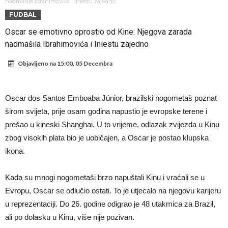
Đani Infantino uzvraća udarac, ko ga je sve podržao do sada?
nadmašila Ibrahimovića i Iniestu zajedno
FUDBAL
Manchester City pronašao idealnu zamjenu za Rodrija
Oscar se emotivno oprostio od Kine: Njegova zarada
Samo dva fudbalska velikana uspjela su ostvariti “nemoguće”! Jedan
nadmašila Ibrahimovića i Iniestu zajedno
od njih je Messi, znate li ko je drugi?
Прijelom u transferu Romera? Inter nema dovoljno sredstava,
Objavljeno na
15:00, 05 Decembra
Atletico prati situaciju.
GOTOVO JE! Čelsi dovodi novog lijevog beka – transfer vrijedan 21
milion eura
Atletico Madrid donosi neočekivanu odluku!
Oscar dos Santos Emboaba Júnior, brazilski nogometaš poznat
Rafael Leao dobio novu ponudu iz Turske
širom svijeta, prije osam godina napustio je evropske terene i
U Firenci poludili za Mastantounom
prešao u kineski Shanghai. U to vrijeme, odlazak zvijezda u Kinu
zbog visokih plata bio je uobičajen, a Oscar je postao klupska
ikona.
Kada su mnogi nogometaši brzo napuštali Kinu i vraćali se u
Evropu, Oscar se odlučio ostati. To je utjecalo na njegovu karijeru
u reprezentaciji. Do 26. godine odigrao je 48 utakmica za Brazil,
ali po dolasku u Kinu, više nije pozivan.