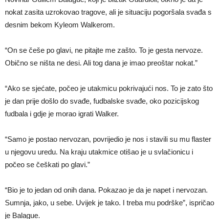
nokat zasita uzrokovao tragove, ali je situaciju pogoršala svađa s
desnim bekom Kyleom Walkerom.
“On se češe po glavi, ne pitajte me zašto. To je gesta nervoze.
Obično se ništa ne desi. Ali tog dana je imao preoštar nokat.”
“Ako se sjećate, počeo je utakmicu pokrivajući nos. To je zato što
je dan prije došlo do svađe, fudbalske svađe, oko pozicijskog
fudbala i gdje je morao igrati Walker.
“Samo je postao nervozan, povrijedio je nos i stavili su mu flaster
u njegovu uredu. Na kraju utakmice otišao je u svlačionicu i
počeo se češkati po glavi.”
“Bio je to jedan od onih dana. Pokazao je da je napet i nervozan.
Sumnja, jako, u sebe. Uvijek je tako. I treba mu podrške”, ispričao
je Balague.