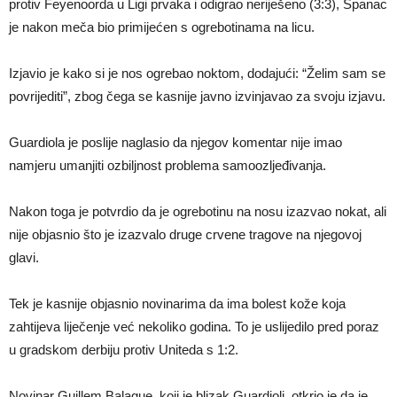
protiv Feyenoorda u Ligi prvaka i odigrao neriješeno (3:3), Španac
je nakon meča bio primijećen s ogrebotinama na licu.
Izjavio je kako si je nos ogrebao noktom, dodajući: “Želim sam se
povrijediti”, zbog čega se kasnije javno izvinjavao za svoju izjavu.
Guardiola je poslije naglasio da njegov komentar nije imao
namjeru umanjiti ozbiljnost problema samoozljeđivanja.
Nakon toga je potvrdio da je ogrebotinu na nosu izazvao nokat, ali
nije objasnio što je izazvalo druge crvene tragove na njegovoj
glavi.
Tek je kasnije objasnio novinarima da ima bolest kože koja
zahtijeva liječenje već nekoliko godina. To je uslijedilo pred poraz
u gradskom derbiju protiv Uniteda s 1:2.
Novinar Guillem Balague, koji je blizak Guardioli, otkrio je da je