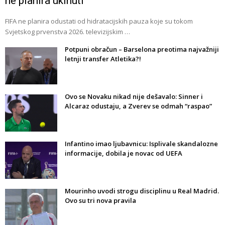
ne planira ukinuti
FIFA ne planira odustati od hidratacijskih pauza koje su tokom
Svjetskog prvenstva 2026. televizijskim …
Potpuni obračun – Barselona preotima najvažniji
letnji transfer Atletika?!
Ovo se Novaku nikad nije dešavalo: Sinner i
Alcaraz odustaju, a Zverev se odmah “raspao”
Infantino imao ljubavnicu: Isplivale skandalozne
informacije, dobila je novac od UEFA
Mourinho uvodi strogu disciplinu u Real Madrid.
Ovo su tri nova pravila