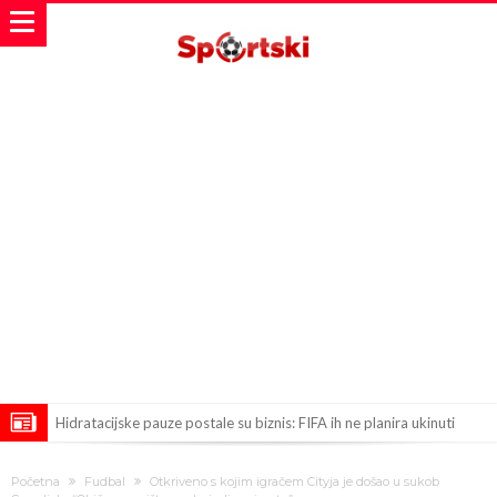
Hidratacijske pauze postale su biznis: FIFA ih ne planira ukinuti
Potpuni obračun – Barselona preotima najvažniji letnji transfer
Početna
Fudbal
Otkriveno s kojim igračem Cityja je došao u sukob