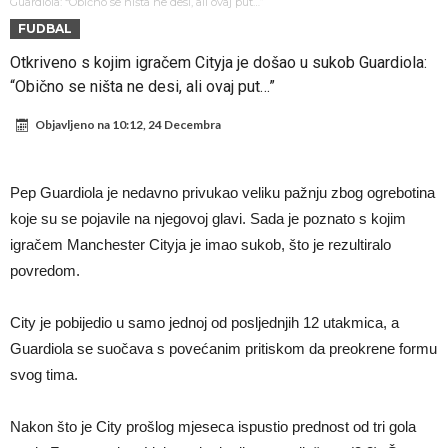
Atletika?!
Ovo se Novaku nikad nije dešavalo: Sinner i Alcaraz odustaju, a
Guardiola: “Obično se ništa ne desi, ali ovaj put…”
FUDBAL
Zverev se odmah “raspao”
Infantino imao ljubavnicu: Isplivale skandalozne informacije, dobila je
Otkriveno s kojim igračem Cityja je došao u sukob Guardiola:
novac od UEFA
Mourinho uvodi strogu disciplinu u Real Madrid. Ovo su tri nova
“Obično se ništa ne desi, ali ovaj put…”
pravila
Arsenal dovodi zvijezdu Serie A za 138 miliona eura?
Objavljeno na
10:12, 24 Decembra
Francuski sudija optužen za porodično nasilje. Prijeti mu 18 mjeseci
zatvora
Jake Paul kreće u rušenje UFC-a
Pep Guardiola je nedavno privukao veliku pažnju zbog ogrebotina
Mudrik se vratio na teren nakon više od 600 dana. Odmah ide na
koje su se pojavile na njegovoj glavi. Sada je poznato s kojim
posudbu?
Real Madrid odlučio: Endrick ide u Premier ligu!
igračem Manchester Cityja je imao sukob, što je rezultiralo
povredom.
City je pobijedio u samo jednoj od posljednjih 12 utakmica, a
Guardiola se suočava s povećanim pritiskom da preokrene formu
svog tima.
Nakon što je City prošlog mjeseca ispustio prednost od tri gola