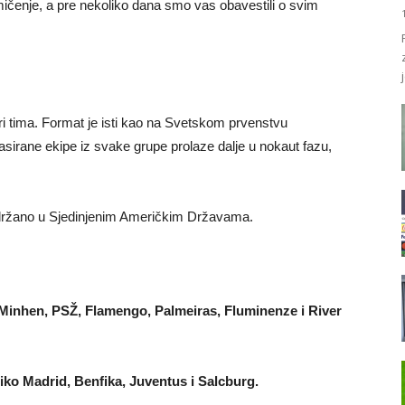
čenje, a pre nekoliko dana smo vas obavestili o svim
ri tima. Format je isti kao na Svetskom prvenstvu
asirane ekipe iz svake grupe prolaze dalje u nokaut fazu,
držano u Sjedinjenim Američkim Državama.
n Minhen, PSŽ, Flamengo, Palmeiras, Fluminenze i River
etiko Madrid, Benfika, Juventus i Salcburg.