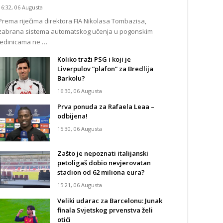
16:32, 06 Augusta
Prema riječima direktora FIA Nikolasa Tombazisa,
zabrana sistema automatskog učenja u pogonskim
jedinicama ne …
Koliko traži PSG i koji je
Liverpulov “plafon” za Bredlija
Barkolu?
16:30, 06 Augusta
Prva ponuda za Rafaela Leaa –
odbijena!
15:30, 06 Augusta
Zašto je nepoznati italijanski
petoligaš dobio nevjerovatan
stadion od 62 miliona eura?
15:21, 06 Augusta
Veliki udarac za Barcelonu: Junak
finala Svjetskog prvenstva želi
otići