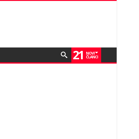
21
NOVI
ČLANCI