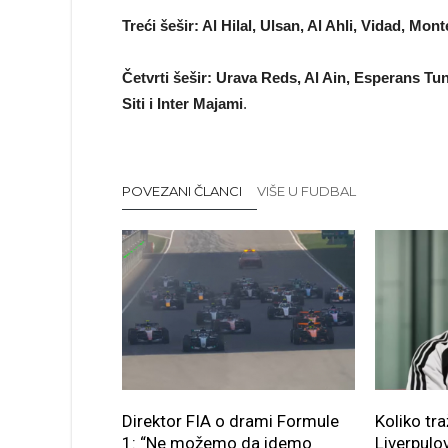
Treći šešir: Al Hilal, Ulsan, Al Ahli, Vidad, Mo
Četvrti šešir: Urava Reds, Al Ain, Esperans T
Siti i Inter Majami
.
POVEZANI ČLANCI
VIŠE U FUDBAL
Direktor FIA o drami Formule
Koliko tra
1: “Ne možemo da idemo
Liverpulov