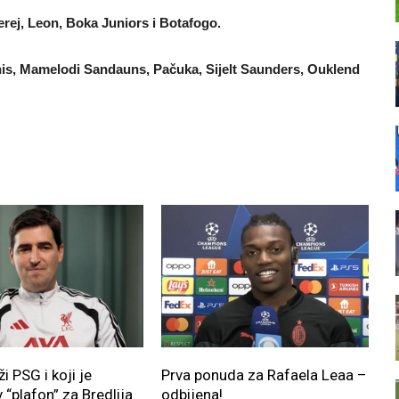
nterej, Leon, Boka Juniors i Botafogo.
unis, Mamelodi Sandauns, Pačuka, Sijelt Saunders, Ouklend
ži PSG i koji je
Prva ponuda za Rafaela Leaa –
 “plafon” za Bredlija
odbijena!