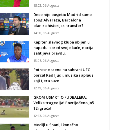
15:03, 06 Augusta
Deco nije posjetio Madrid samo
zbog Alvareza, Barcelona
planira historijski transfer?
14:08, 06 Augusta
Kapiten slavnog kluba ubijen u
napadu ispred svoje kuće, nacija
zahtijeva pravdu.
13:06, 06 Augusta
Potresne scene na sahrani UFC
borca! Red ljudi, muzika i aplauz
koji tjera suze
12:19, 06 Augusta
GROM USMRTIO FUDBALERA:
Velika tragedija! Povrijeđeno još
12 igrača!
12:13, 06 Augusta
Mediji u Španiji konačno