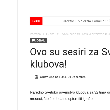
Direktor FIA o drami Formule 1:
БЛИЦ
Koliko traži PSG i koji je Liverpul
Početna
Fudbal
Ovo su sesiri za Svetsko prvenstvo klu
Prva ponuda za Rafaela Leaa – od
FUDBAL
Zašto je nepoznati italijanski pe
Ovo su sesiri za 
Veliki udarac za Barcelonu: Junak f
klubova!
Deco nije posjetio Madrid samo zb
Kapiten slavnog kluba ubijen u na
Objavljeno na
10:11, 04 Decembra
Potresne scene na sahrani UFC borc
GROM USMRTIO FUDBALERA: Velika
Naredno Svetsko prvenstvo klubova sa 32 tima od
Mediji u Španiji konačno obznanili
meseci, što će dodatno opteretiti igrače.