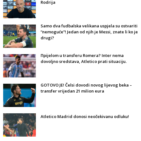
Rodrija
Samo dva fudbalska velikana uspjela su ostvariti
“nemoguće”! Jedan od njih je Messi, znate li ko je
drugi?
Прijelom u transferu Romera? Inter nema
dovoljno sredstava, Atletico prati situaciju.
GOTOVO JE! Čelsi dovodi novog lijevog beka –
transfer vrijedan 21 milion eura
Atletico Madrid donosi neočekivanu odluku!