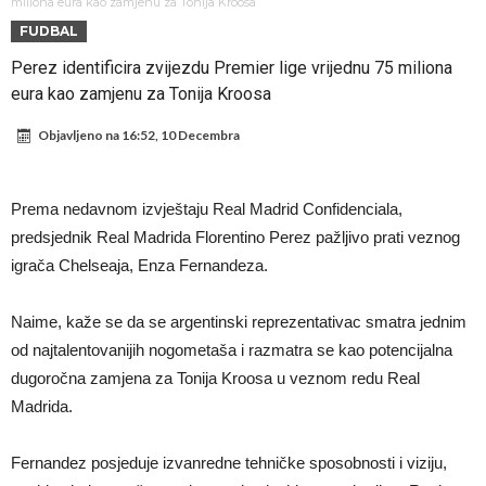
Đani Infantino uzvraća udarac, ko ga je sve podržao do sada?
miliona eura kao zamjenu za Tonija Kroosa
FUDBAL
Manchester City pronašao idealnu zamjenu za Rodrija
Perez identificira zvijezdu Premier lige vrijednu 75 miliona
Samo dva fudbalska velikana uspjela su ostvariti “nemoguće”! Jedan
eura kao zamjenu za Tonija Kroosa
od njih je Messi, znate li ko je drugi?
Прijelom u transferu Romera? Inter nema dovoljno sredstava,
Objavljeno na
16:52, 10 Decembra
Atletico prati situaciju.
GOTOVO JE! Čelsi dovodi novog lijevog beka – transfer vrijedan 21
milion eura
Atletico Madrid donosi neočekivanu odluku!
Prema nedavnom izvještaju Real Madrid Confidenciala,
Rafael Leao dobio novu ponudu iz Turske
predsjednik Real Madrida Florentino Perez pažljivo prati veznog
U Firenci poludili za Mastantounom
igrača Chelseaja, Enza Fernandeza.
Naime, kaže se da se argentinski reprezentativac smatra jednim
od najtalentovanijih nogometaša i razmatra se kao potencijalna
dugoročna zamjena za Tonija Kroosa u veznom redu Real
Madrida.
Fernandez posjeduje izvanredne tehničke sposobnosti i viziju,