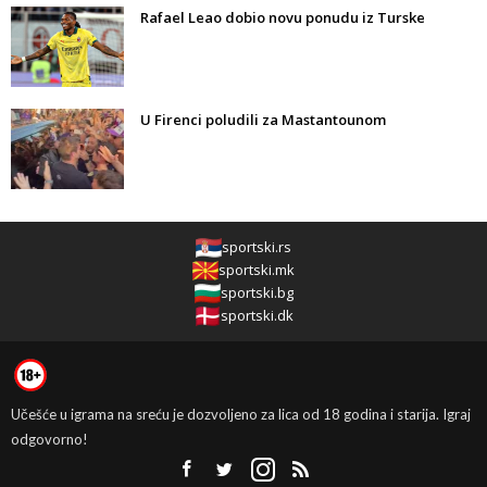
Rafael Leao dobio novu ponudu iz Turske
U Firenci poludili za Mastantounom
sportski.rs
sportski.mk
sportski.bg
sportski.dk
Učešće u igrama na sreću je dozvoljeno za lica od 18 godina i starija. Igraj
odgovorno!