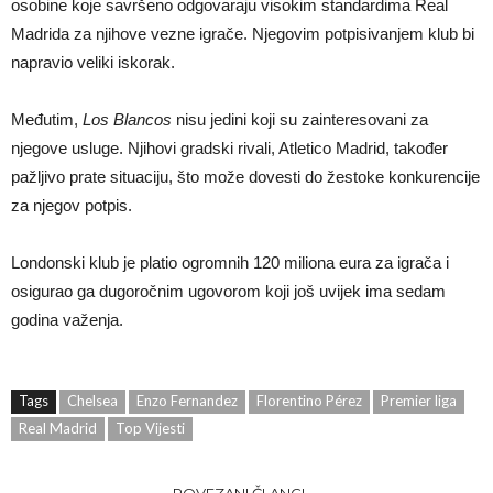
osobine koje savršeno odgovaraju visokim standardima Real
Madrida za njihove vezne igrače. Njegovim potpisivanjem klub bi
napravio veliki iskorak.
Međutim,
Los Blancos
nisu jedini koji su zainteresovani za
njegove usluge. Njihovi gradski rivali, Atletico Madrid, također
pažljivo prate situaciju, što može dovesti do žestoke konkurencije
za njegov potpis.
Londonski klub je platio ogromnih 120 miliona eura za igrača i
osigurao ga dugoročnim ugovorom koji još uvijek ima sedam
godina važenja.
Tags
Chelsea
Enzo Fernandez
Florentino Pérez
Premier liga
Real Madrid
Top Vijesti