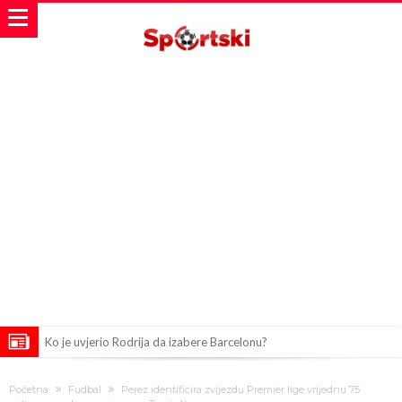
Ko je uvjerio Rodrija da izabere Barcelonu?
Ulazim na stadion da raznesem Mesija sa četiri bombe
Početna
Fudbal
Perez identificira zvijezdu Premier lige vrijednu 75