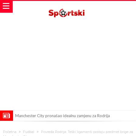
Manchester City pronašao idealnu zamjenu za Rodrija
Samo dva fudbalska velikana uspjela su ostvariti “nemoguće”! Jedan
Početna
Fudbal
Povreda Rodrija: Teški ligamenti postaju predmet brige za