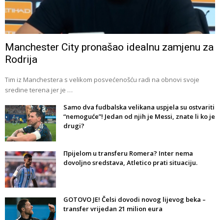
Manchester City pronašao idealnu zamjenu za
Rodrija
Tim iz Manchestera s velikom posvećenošću radi na obnovi svoje
sredine terena jer je …
Samo dva fudbalska velikana uspjela su ostvariti
“nemoguće”! Jedan od njih je Messi, znate li ko je
drugi?
Прijelom u transferu Romera? Inter nema
dovoljno sredstava, Atletico prati situaciju.
GOTOVO JE! Čelsi dovodi novog lijevog beka –
transfer vrijedan 21 milion eura