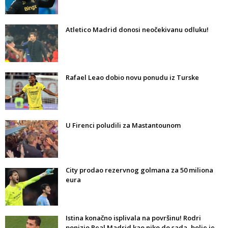
Atletico Madrid donosi neočekivanu odluku!
Rafael Leao dobio novu ponudu iz Turske
U Firenci poludili za Mastantounom
City prodao rezervnog golmana za 50 miliona
eura
Istina konačno isplivala na površinu! Rodri
ponizio Real Madrid kao niko do sada, bolje je