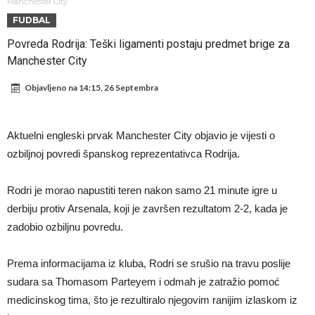
od njih je Messi, znate li ko je drugi?
Прijelom u transferu Romera? Inter nema dovoljno sredstava,
Manchester City
FUDBAL
Atletico prati situaciju.
GOTOVO JE! Čelsi dovodi novog lijevog beka – transfer vrijedan 21
Povreda Rodrija: Teški ligamenti postaju predmet brige za
milion eura
Atletico Madrid donosi neočekivanu odluku!
Manchester City
Rafael Leao dobio novu ponudu iz Turske
Objavljeno na
14:15, 26 Septembra
U Firenci poludili za Mastantounom
City prodao rezervnog golmana za 50 miliona eura
Aktuelni engleski prvak Manchester City objavio je vijesti o
Istina konačno isplivala na površinu! Rodri ponizio Real Madrid kao
ozbiljnoj povredi španskog reprezentativca Rodrija.
niko do sada, bolje je da ne dolazi u Madrid!
Pobijedio Đokovića nakon 0:2 na Rolan Garosu, sada je dao
Rodri je morao napustiti teren nakon samo 21 minute igre u
sramotan komentar na njegov račun
derbiju protiv Arsenala, koji je završen rezultatom 2-2, kada je
zadobio ozbiljnu povredu.
Prema informacijama iz kluba, Rodri se srušio na travu poslije
sudara sa Thomasom Parteyem i odmah je zatražio pomoć
medicinskog tima, što je rezultiralo njegovim ranijim izlaskom iz