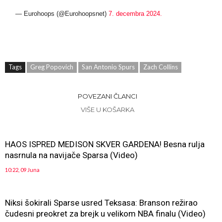
— Eurohoops (@Eurohoopsnet)
7. decembra 2024.
Tags
Greg Popovich
San Antonio Spurs
Zach Collins
POVEZANI ČLANCI
VIŠE U KOŠARKA
HAOS ISPRED MEDISON SKVER GARDENA! Besna rulja
nasrnula na navijače Sparsa (Video)
10:22, 09 Juna
Niksi šokirali Sparse usred Teksasa: Branson režirao
čudesni preokret za brejk u velikom NBA finalu (Video)