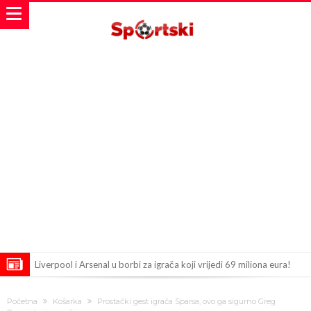
Liverpool i Arsenal u borbi za igrača koji vrijedi 69 miliona eura!
Dilema više ne postoji – Datum dolaska Rodrija u Barcelonu
Početna
Košarka
Prostački gest igrača Sparsa, ovo ga sigurno Greg