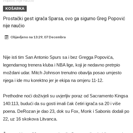
napokon poznat
Engleski reprezentativac optužen za napad u noćnom klubu
Popović nije naučio
KOŠARKA
Suđenje o smrti Maradone: Noge su mu bile natečene, nije se htio
Prostački gest igrača Sparsa, ovo ga sigurno Greg Popović
oprati
Ko je uvjerio Rodrija da izabere Barcelonu?
nije naučio
Ulazim na stadion da raznesem Mesija sa četiri bombe
Objavljeno na
13:29, 07 Decembra
Đani Infantino uzvraća udarac, ko ga je sve podržao do sada?
Manchester City pronašao idealnu zamjenu za Rodrija
Nije isti tim San Antonio Spurs sa i bez Gregga Popovića,
Samo dva fudbalska velikana uspjela su ostvariti “nemoguće”! Jedan
legendarnog trenera kluba i NBA lige, koji je nedavno pretrpio
od njih je Messi, znate li ko je drugi?
Прijelom u transferu Romera? Inter nema dovoljno sredstava,
moždani udar. Mitch Johnson trenutno obavlja posao umjesto
njega i ide mu korektno jer je ekipa na omjeru 11-12.
Atletico prati situaciju.
Prethodne noći doživjeli su uvjerljiv poraz od Sacramento Kingsa
140:113, budući da su gosti imali čak četiri igrača sa 20 i više
poena. DeRozan je dao 23, dok su Fox, Monk i Sabonis dodali po
22, uz 16 skokova Litvanca.