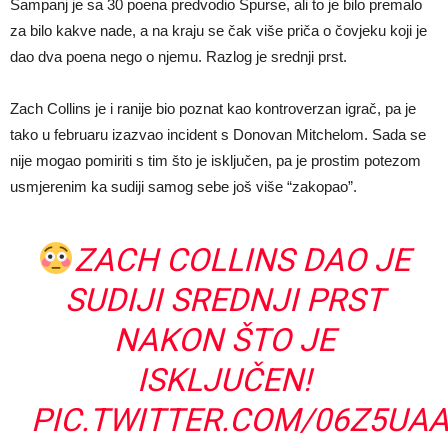
Šampanj je sa 30 poena predvodio Spurse, ali to je bilo premalo
za bilo kakve nade, a na kraju se čak više priča o čovjeku koji je
dao dva poena nego o njemu. Razlog je srednji prst.
Zach Collins je i ranije bio poznat kao kontroverzan igrač, pa je
tako u februaru izazvao incident s Donovan Mitchelom. Sada se
nije mogao pomiriti s tim što je isključen, pa je prostim potezom
usmjerenim ka sudiji samog sebe još više “zakopao”.
ZACH COLLINS DAO JE
SUDIJI SREDNJI PRST
NAKON ŠTO JE
ISKLJUČEN!
PIC.TWITTER.COM/06Z5UA