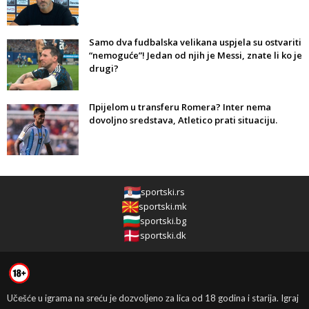
Samo dva fudbalska velikana uspjela su ostvariti
“nemoguće”! Jedan od njih je Messi, znate li ko je
drugi?
Прijelom u transferu Romera? Inter nema
dovoljno sredstava, Atletico prati situaciju.
sportski.rs
sportski.mk
sportski.bg
sportski.dk
Učešće u igrama na sreću je dozvoljeno za lica od 18 godina i starija. Igraj