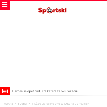
Osimen se opet nudi, šta kažete za ovu rokadu?
Španci uvode nova pravila ove sezone
Početna
Fudbal
PSŽ se uključio u trku za Dušana Vlahovića!?