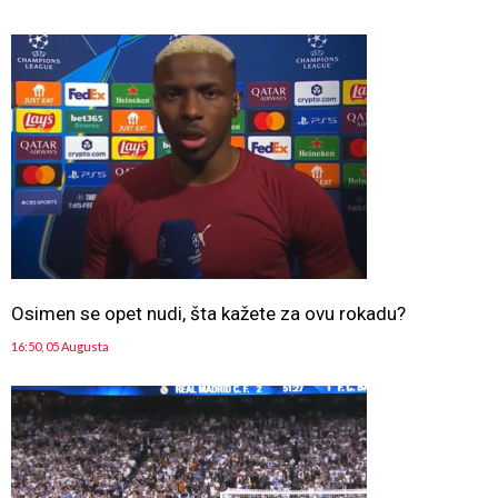
Osimen se opet nudi, šta kažete za ovu rokadu?
16:50, 05 Augusta