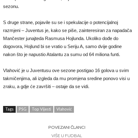
sezonu.
S druge strane, pojavile su se i spekulacije o potencijalnoj
razmjeni – Juventus je, kako se piše, zainteresiran za napadača
Mančester junajteda Rasmusa Hojlunda. Ukoliko dođe do
dogovora, Hojlund bi se vratio u Seriju A, samo dvije godine
nakon što je napustio Atalantu za sumu od 64 miliona funti.
Vlahović je u Juventusu ove sezone postigao 16 golova u svim
takmičenjima, ali izgleda da mu promjena sredine ponovo visi u
zraku, a gdje će završiti – ostaje da se vidi.
Tags
PSG
Top Vijesti
Vlahović
POVEZANI ČLANCI
VIŠE U FUDBAL