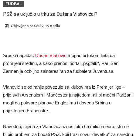
Sada je jasno zašto je došao: “Luda” klauzula iz Salahovog ugovora s
FUDBAL
Turcima je otkrivena
Predsjednik velikana otkrio pregovore sa Dušanom Vlahovićem
PSŽ se uključio u trku za Dušana Vlahovića!?
Ronaldo objavio slike iz garaže. “Moje igračke”
Objavljeno na
08:29, 19 Aprila
Ostvariće se velika želja Diega Simeonea? Atletico kreće po
argentinsku zvijezdu
Nejmar potpuno izgubio glavu, šta mu ovo treba? (Video)
Dok Real čeka Vinisijusa, Perez upravo završio najskuplji transfer u
Srpski napadač
Dušan Vlahović
mogao bi tokom ljeta da
historiji!
Ćabi sastavlja kockice, lijevi bek iz Španije i golman iz Portugala za
promijeni sredinu, a kako prenosi portal „psgtalk“, Pari Sen
Žermen je ozbiljno zainteresiran za fudbalera Juventusa.
strašni Čelsi?!
FIFA u velikom previranju! Infantino svojim potezom iznenadio
fudbalski svijet
Vlahović se od ranije povezuje sa klubovima iz Premijer lige –
prije svih Arsenalom i Mančester junajtedom, ali bi moćni Parižani
mogli da pokvare planove Englezima i dovedu Srbina u
prijestonicu Francuske.
Navodno, cijena za Vlahovića iznosi oko 65 miliona eura, što ne
bi bio problem za bogati PSŽ, koji traži novu “devetku” za narednu