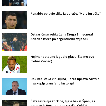
Ronaldo objavio slike iz garaže. “Moje igračke”
Ostvariće se velika želja Diega Simeonea?
Atletico kreće po argentinsku zvijezdu
Nejmar potpuno izgubio glavu, šta mu ovo
treba? (Video)
Dok Real čeka Vinisijusa, Perez upravo završio
najskuplji transfer u historiji!
Ćabi sastavlja kockice, lijevi bek iz Španije i
golman iz Portugala za strašni Čelsi?!