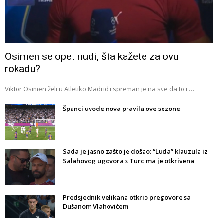
Osimen se opet nudi, šta kažete za ovu
rokadu?
Viktor Osimen želi u Atletiko Madrid i spreman je na sve da to i …
Španci uvode nova pravila ove sezone
Sada je jasno zašto je došao: “Luda” klauzula iz
Salahovog ugovora s Turcima je otkrivena
Predsjednik velikana otkrio pregovore sa
Dušanom Vlahovićem