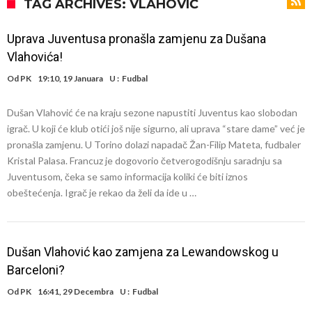
napokon poznat
Engleski reprezentativac optužen za napad u noćnom klubu
TAG ARCHIVES: VLAHOVIĆ
Suđenje o smrti Maradone: Noge su mu bile natečene, nije se htio
Uprava Juventusa pronašla zamjenu za Dušana
oprati
Ko je uvjerio Rodrija da izabere Barcelonu?
Vlahovića!
Ulazim na stadion da raznesem Mesija sa četiri bombe
Od
PK
19:10, 19 Januara
U :
Fudbal
Đani Infantino uzvraća udarac, ko ga je sve podržao do sada?
Dušan Vlahović će na kraju sezone napustiti Juventus kao slobodan
Manchester City pronašao idealnu zamjenu za Rodrija
igrač. U koji će klub otići još nije sigurno, ali uprava “stare dame” već je
Samo dva fudbalska velikana uspjela su ostvariti “nemoguće”! Jedan
pronašla zamjenu. U Torino dolazi napadač Žan-Filip Mateta, fudbaler
Kristal Palasa. Francuz je dogovorio četverogodišnju saradnju sa
od njih je Messi, znate li ko je drugi?
Прijelom u transferu Romera? Inter nema dovoljno sredstava,
Juventusom, čeka se samo informacija koliki će biti iznos
Atletico prati situaciju.
obeštećenja. Igrač je rekao da želi da ide u …
Dušan Vlahović kao zamjena za Lewandowskog u
Barceloni?
Od
PK
16:41, 29 Decembra
U :
Fudbal