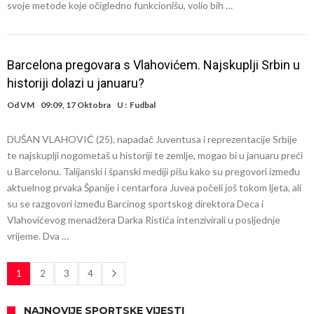
svoje metode koje očigledno funkcionišu, volio bih …
Barcelona pregovara s Vlahovićem. Najskuplji Srbin u
historiji dolazi u januaru?
Od
VM
09:09, 17 Oktobra
U :
Fudbal
DUŠAN VLAHOVIĆ (25), napadač Juventusa i reprezentacije Srbije
te najskuplji nogometaš u historiji te zemlje, mogao bi u januaru preći
u Barcelonu. Talijanski i španski mediji pišu kako su pregovori između
aktuelnog prvaka Španije i centarfora Juvea počeli još tokom ljeta, ali
su se razgovori između Barcinog sportskog direktora Deca i
Vlahovićevog menadžera Darka Ristića intenzivirali u posljednje
vrijeme. Dva …
1
2
3
4
NAJNOVIJE SPORTSKE VIJESTI