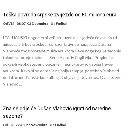
Teška povreda srpske zvijezde od 80 miliona eura
Od
VM
08:07, 02 Decembra
U :
Fudbal
ITALIJANSKI nogometni velikan Juventus sljedeća će dva do tri
mjeseca biti bez srpskog reprezentativnog napadača Dušana
Vlahovića zbog povrede mišića aduktora lijeve noge koju je zadobio
tokom subotnje utakmice Serie A protiv Cagliarija. “Pregledi su
pokazali visokostepeno pucanje mišićno-tetivnog spoja lijevog
aduktora. Kako bi se odredila najbolja terapija, potrebno je obaviti
dodatne medicinske konsultacije”, objavio je Juventus. Ove sezone
Vlahović …
Zna se gdje će Dušan Vlahović igrati od naredne
sezone?
Od
PK
22:48, 27 Novembra
U :
Fudbal