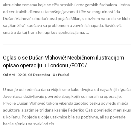
aktuelnim temama koje se tiču srpskih i crnogorskih fudbalera. Jedna
od centralnih dilema u tamošnjoj javnosti tiče se mogućnosti da
Dušan Vlahović u budućnosti pojača Milan, s obzirom na to da se klub
sa „San Sira“ suočava sa problemom u završnici napada. Savićević
smatra da taj transfer, uprkos spekulacijama, …
Oglasio se Dušan Vlahović! Neobičnom ilustracijom
opisao operaciju u Londonu /FOTO/
Od
VM
09:01, 05 Decembra
U :
Fudbal
U manje od sedmicu dana vidjeli smo kako dvojica od najvažnijih igrača
Juventusa doživljavaju povrede zbog kojih su morali na operacije.
Prvo je Dušan Vlahović tokom vikenda zadobio tešku povredu mišića
aduktora, a zatim je tri dana kasnije Federiko Gati povrijedio meniskus
u koljenu. Pobjede u obje utakmice bile su pozitivne, ali su povrede
bacile sjenku na svaki od tih …