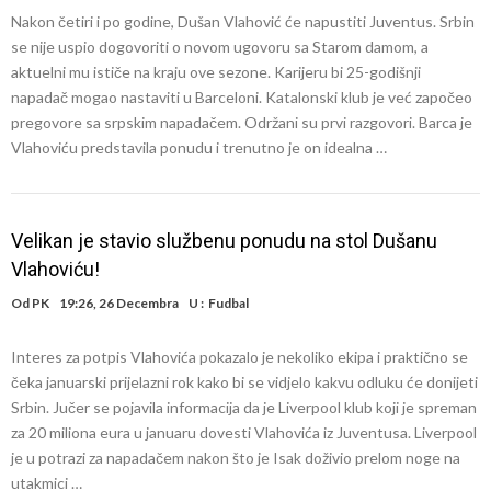
Nakon četiri i po godine, Dušan Vlahović će napustiti Juventus. Srbin
se nije uspio dogovoriti o novom ugovoru sa Starom damom, a
aktuelni mu ističe na kraju ove sezone. Karijeru bi 25-godišnji
napadač mogao nastaviti u Barceloni. Katalonski klub je već započeo
pregovore sa srpskim napadačem. Održani su prvi razgovori. Barca je
Vlahoviću predstavila ponudu i trenutno je on idealna …
Velikan je stavio službenu ponudu na stol Dušanu
Vlahoviću!
Od
PK
19:26, 26 Decembra
U :
Fudbal
Interes za potpis Vlahovića pokazalo je nekoliko ekipa i praktično se
čeka januarski prijelazni rok kako bi se vidjelo kakvu odluku će donijeti
Srbin. Jučer se pojavila informacija da je Liverpool klub koji je spreman
za 20 miliona eura u januaru dovesti Vlahovića iz Juventusa. Liverpool
je u potrazi za napadačem nakon što je Isak doživio prelom noge na
utakmici …