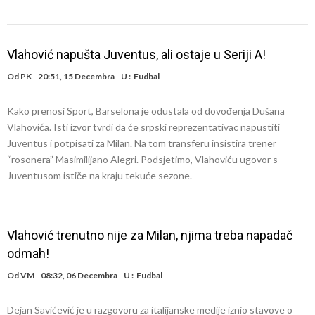
Vlahović napušta Juventus, ali ostaje u Seriji A!
Od
PK
20:51, 15 Decembra
U :
Fudbal
Kako prenosi Sport, Barselona je odustala od dovođenja Dušana
Vlahovića. Isti izvor tvrdi da će srpski reprezentativac napustiti
Juventus i potpisati za Milan. Na tom transferu insistira trener
“rosonera” Masimilijano Alegri. Podsjetimo, Vlahoviću ugovor s
Juventusom ističe na kraju tekuće sezone.
Vlahović trenutno nije za Milan, njima treba napadač
odmah!
Od
VM
08:32, 06 Decembra
U :
Fudbal
Dejan Savićević je u razgovoru za italijanske medije iznio stavove o