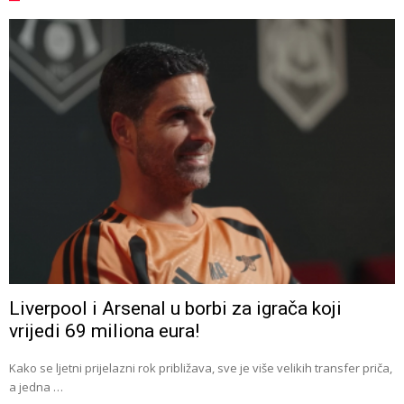
Liverpool i Arsenal u borbi za igrača koji
vrijedi 69 miliona eura!
Kako se ljetni prijelazni rok približava, sve je više velikih transfer priča,
a jedna …