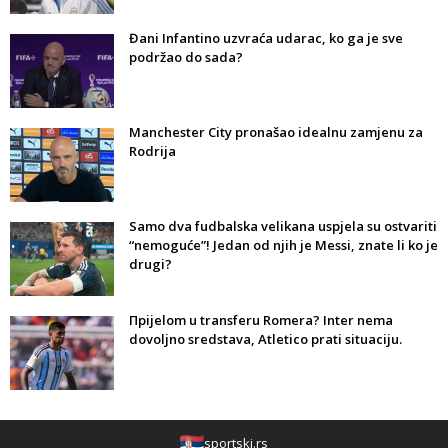
Đani Infantino uzvraća udarac, ko ga je sve
podržao do sada?
Manchester City pronašao idealnu zamjenu za
Rodrija
Samo dva fudbalska velikana uspjela su ostvariti
“nemoguće”! Jedan od njih je Messi, znate li ko je
drugi?
Прijelom u transferu Romera? Inter nema
dovoljno sredstava, Atletico prati situaciju.
sportski.rs