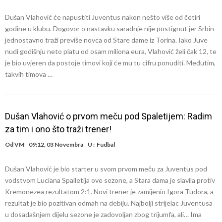
Dušan Vlahović će napustiti Juventus nakon nešto više od četiri
godine u klubu. Dogovor o nastavku saradnje nije postignut jer Srbin
jednostavno traži previše novca od Stare dame iz Torina. Iako Juve
nudi godišnju neto platu od osam miliona eura, Vlahović želi čak 12, te
je bio uvjeren da postoje timovi koji će mu tu cifru ponuditi. Međutim,
takvih timova …
Dušan Vlahović o prvom meču pod Spaletijem: Radim
za tim i ono što traži trener!
Od
VM
09:12, 03 Novembra
U :
Fudbal
Dušan Vlahović je bio starter u svom prvom meču za Juventus pod
vodstvom Luciana Spalletija ove sezone, a Stara dama je slavila protiv
Kremonezea rezultatom 2:1. Novi trener je zamijenio Igora Tudora, a
rezultat je bio pozitivan odmah na debiju. Najbolji strijelac Juventusa
u dosadašnjem dijelu sezone je zadovoljan zbog trijumfa, ali… Ima