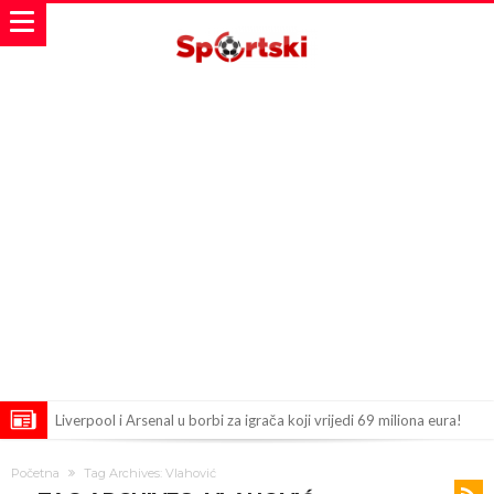
Liverpool i Arsenal u borbi za igrača koji vrijedi 69 miliona eura!
Dilema više ne postoji – Datum dolaska Rodrija u Barcelonu
Početna
Tag Archives: Vlahović