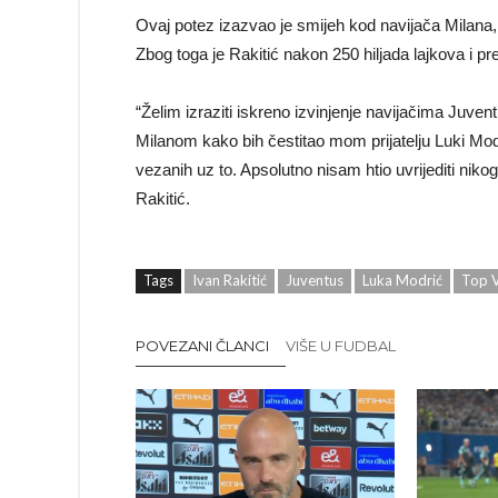
Ovaj potez izazvao je smijeh kod navijača Milana
Zbog toga je Rakitić nakon 250 hiljada lajkova i p
“Želim izraziti iskreno izvinjenje navijačima Juve
Milanom kako bih čestitao mom prijatelju Luki Modri
vezanih uz to. Apsolutno nisam htio uvrijediti nik
Rakitić.
Tags
Ivan Rakitić
Juventus
Luka Modrić
Top V
POVEZANI ČLANCI
VIŠE U FUDBAL