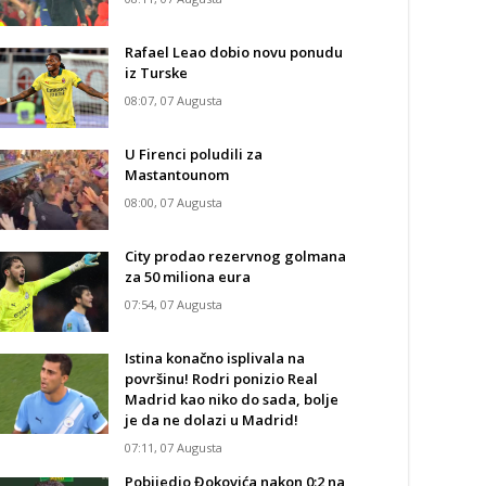
Rafael Leao dobio novu ponudu
iz Turske
08:07, 07 Augusta
U Firenci poludili za
Mastantounom
08:00, 07 Augusta
City prodao rezervnog golmana
za 50 miliona eura
07:54, 07 Augusta
Istina konačno isplivala na
površinu! Rodri ponizio Real
Madrid kao niko do sada, bolje
je da ne dolazi u Madrid!
07:11, 07 Augusta
Pobijedio Đokovića nakon 0:2 na