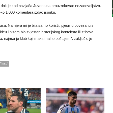
, dok je kod navijača Juventusa prouzrokovao nezadovoljstvo.
reko 1.000 komentara izdao ispriku.
ntusa. Namjera mi je bila samo koristiti pjesmu povezanu s
ću i nisam bio svjestan historijskog konteksta ili stihova
oga, najmanje klub koji maksimalno poštujem”, zaključio je
ijesti