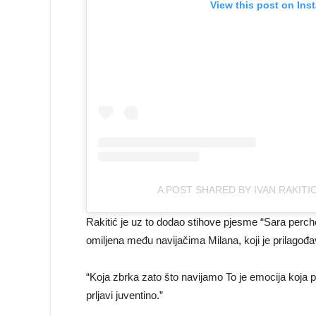
View this post on Ins
A POST SHARED BY IVAN RAKITIC
Rakitić je uz to dodao stihove pjesme “Sara perche
omiljena među navijačima Milana, koji je prilagođa
“Koja zbrka zato što navijamo To je emocija koja p
prljavi juventino.”