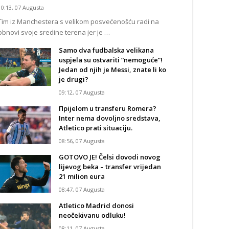
10:13, 07 Augusta
Tim iz Manchestera s velikom posvećenošću radi na
obnovi svoje sredine terena jer je …
Samo dva fudbalska velikana
uspjela su ostvariti “nemoguće”!
Jedan od njih je Messi, znate li ko
je drugi?
09:12, 07 Augusta
Прijelom u transferu Romera?
Inter nema dovoljno sredstava,
Atletico prati situaciju.
08:56, 07 Augusta
GOTOVO JE! Čelsi dovodi novog
lijevog beka – transfer vrijedan
21 milion eura
08:47, 07 Augusta
Atletico Madrid donosi
neočekivanu odluku!
08:11, 07 Augusta