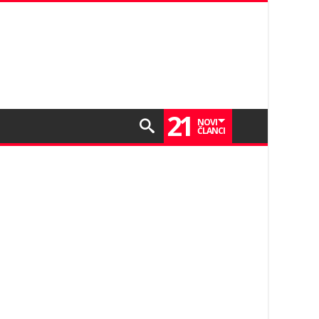
21
NOVI
ČLANCI