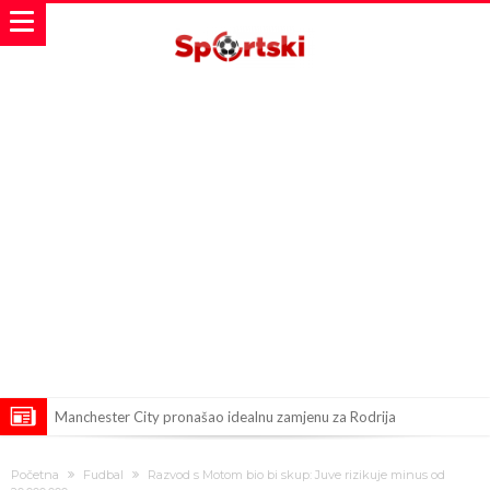
Manchester City pronašao idealnu zamjenu za Rodrija
Samo dva fudbalska velikana uspjela su ostvariti “nemoguće”! Jedan
Početna
Fudbal
Razvod s Motom bio bi skup: Juve rizikuje minus od