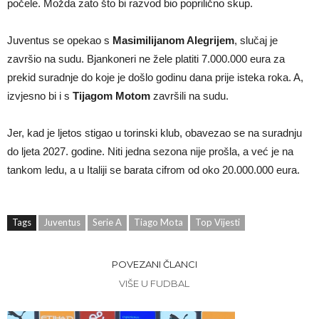
počele. Možda zato što bi razvod bio poprilično skup.
Juventus se opekao s
Masimilijanom Alegrijem
, slučaj je
završio na sudu. Bjankoneri ne žele platiti 7.000.000 eura za
prekid suradnje do koje je došlo godinu dana prije isteka roka. A,
izvjesno bi i s
Tijagom Motom
završili na sudu.
Jer, kad je ljetos stigao u torinski klub, obavezao se na suradnju
do ljeta 2027. godine. Niti jedna sezona nije prošla, a već je na
tankom ledu, a u Italiji se barata cifrom od oko 20.000.000 eura.
Tags
Juventus
Serie A
Tiago Mota
Top Vijesti
POVEZANI ČLANCI
VIŠE U FUDBAL