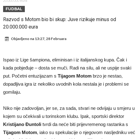
od njih je Messi, znate li ko je drugi?
Прijelom u transferu Romera? Inter nema dovoljno sredstava,
20.000.000 eura
FUDBAL
Atletico prati situaciju.
GOTOVO JE! Čelsi dovodi novog lijevog beka – transfer vrijedan 21
Razvod s Motom bio bi skup: Juve rizikuje minus od
milion eura
Atletico Madrid donosi neočekivanu odluku!
20.000.000 eura
Rafael Leao dobio novu ponudu iz Turske
Objavljeno na
13:27, 28 Februara
U Firenci poludili za Mastantounom
City prodao rezervnog golmana za 50 miliona eura
Ispao iz Lige šampiona, eliminisan i iz italijanskog kupa. Čak i
Istina konačno isplivala na površinu! Rodri ponizio Real Madrid kao
kada pobjeđuje – dosta se muči. Radi na silu, ali ne uspije svaki
niko do sada, bolje je da ne dolazi u Madrid!
Pobijedio Đokovića nakon 0:2 na Rolan Garosu, sada je dao
put. Početni entuzijazam s
Tijagom Motom
brzo je nestao,
dopadljiva igra iz nekoliko uvodnih kola nestala je i problemi se
sramotan komentar na njegov račun
gomilaju.
Niko nije zadovoljan, jer se, za sada, stvari ne odvijaju u smjeru u
kojem su očekivali u torinskom klubu. Ipak, sportski direktor
Kristijano Đuntoli
tvrdi da neće biti prijevremenog rastanka s
Tijagom Motom
, iako su spekulacije o njegovom nasljedniku već