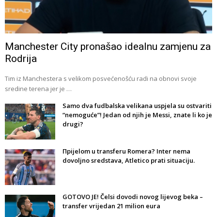
Manchester City pronašao idealnu zamjenu za
Rodrija
Tim iz Manchestera s velikom posvećenošću radi na obnovi svoje
sredine terena jer je …
Samo dva fudbalska velikana uspjela su ostvariti
“nemoguće”! Jedan od njih je Messi, znate li ko je
drugi?
Прijelom u transferu Romera? Inter nema
dovoljno sredstava, Atletico prati situaciju.
GOTOVO JE! Čelsi dovodi novog lijevog beka –
transfer vrijedan 21 milion eura