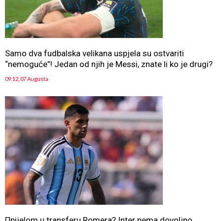
Samo dva fudbalska velikana uspjela su ostvariti
“nemoguće”! Jedan od njih je Messi, znate li ko je drugi?
09:12, 07 Augusta
Прijelom u transferu Romera? Inter nema dovoljno