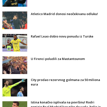
Atletico Madrid donosi neočekivanu odluku!
Rafael Leao dobio novu ponudu iz Turske
U Firenci poludili za Mastantounom
City prodao rezervnog golmana za 50 miliona
eura
Istina konačno isplivala na površinu! Rodri
ponizio Real Madrid kao niko do sada, bolje je